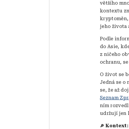
většího mno
kontextu zn
kryptoměn, 
jeho života 
Podle infor
do Asie, kd
z ničeho ob
ochranu, se
O život se b
Jedná se o m
se, že až d
Seznam Zpr
ním rozvedl
udržují jen 
Kontext:
🔎