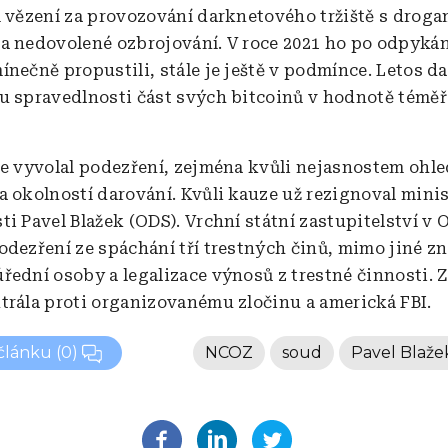
m vězení za provozování darknetového tržiště s droga
a nedovolené ozbrojování. V roce 2021 ho po odpykán
ínečně propustili, stále je ještě v podmínce. Letos d
u spravedlnosti část svých bitcoinů v hodnotě téměř
le vyvolal podezření, zejména kvůli nejasnostem oh
a okolností darování. Kvůli kauze už rezignoval minis
ti Pavel Blažek (ODS). Vrchní státní zastupitelství v
odezření ze spáchání tří trestných činů, mimo jiné zn
řední osoby a legalizace výnosů z trestné činnosti. Za
trála proti organizovanému zločinu a americká FBI.
 článku
(0)
NCOZ
soud
Pavel Blaže