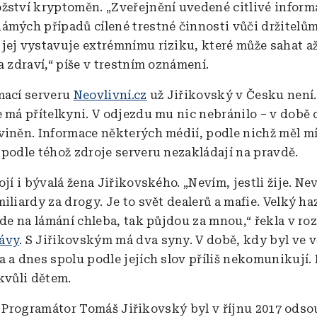
žství kryptoměn. „Zveřejnění uvedené citlivé inform
ámých případů cílené trestné činnosti vůči držitelů
jej vystavuje extrémnímu riziku, které může sahat až
a zdraví,“ píše v trestním oznámení.
mací serveru
Neovlivní.cz
už Jiřikovský v Česku není.
e má přítelkyni. V odjezdu mu nic nebránilo – v době 
viněn. Informace některých médií, podle nichž měl mí
 podle téhož zdroje serveru nezakládají na pravdě.
ojí i bývalá žena Jiřikovského. „Nevím, jestli žije. Nev
iliardy za drogy. Je to svět dealerů a mafie. Velký ha
ojde na lámání chleba, tak půjdou za mnou,“ řekla v r
ávy
. S Jiřikovským má dva syny. V době, kdy byl ve v
a a dnes spolu podle jejích slov příliš nekomunikují.
kvůli dětem.
Programátor Tomáš Jiřikovský byl v říjnu 2017 odso