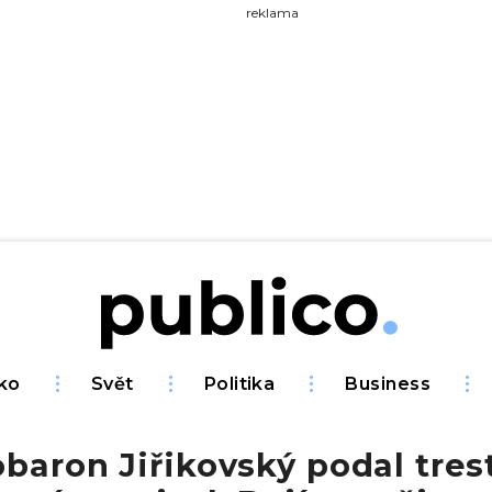
yhledávejte na Publiku
reklama
ko
Svět
Politika
Business
baron Jiřikovský podal tres