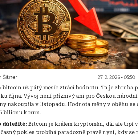
 Šitner
27. 2. 2026 - 05:50
bitcoin už pátý měsíc ztrácí hodnotu. Ta je zhruba p
tku října. Vývoj není příznivý ani pro Českou národn
iny nakoupila v listopadu. Hodnota měny v oběhu se
,6 bilionu korun.
o důležité:
Bitcoin je králem kryptoměn, dál ale trpí 
časný pokles probíhá paradoxně právě nyní, kdy se 