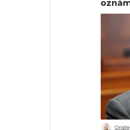
oznáme
Obrázek
Ondřej