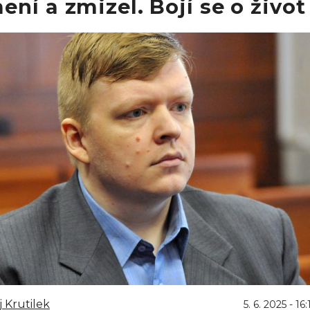
ní a zmizel. Bojí se o život
 Krutilek
5. 6. 2025 - 16: