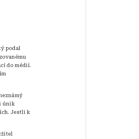
ý podal
nizovanému
cí do médií.
ním
l neznámý
i únik
ch. Jestli k
žitel