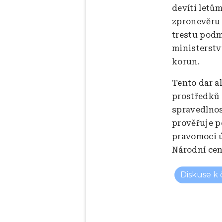
devíti letů
zpronevěru 
trestu podm
ministerstv
korun.
Tento dar a
prostředků 
spravedlnos
prověřuje p
pravomoci ú
Národní cen
Diskuse k