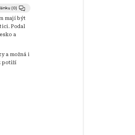
článku
(0)
m mají být
ici. Podal
Česko a
zy a možná i
 potíží