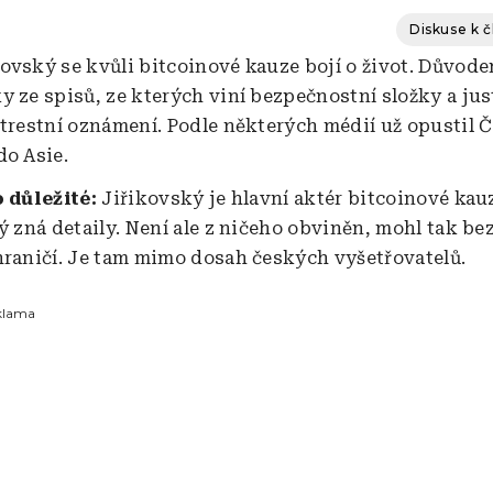
Diskuse k 
ovský se kvůli bitcoinové kauze bojí o život. Důvode
y ze spisů, ze kterých viní bezpečnostní složky a just
 trestní oznámení. Podle některých médií už opustil 
do Asie.
o důležité:
Jiřikovský je hlavní aktér bitcoinové kau
ý zná detaily. Není ale z ničeho obviněn, mohl tak bez
hraničí. Je tam mimo dosah českých vyšetřovatelů.
klama