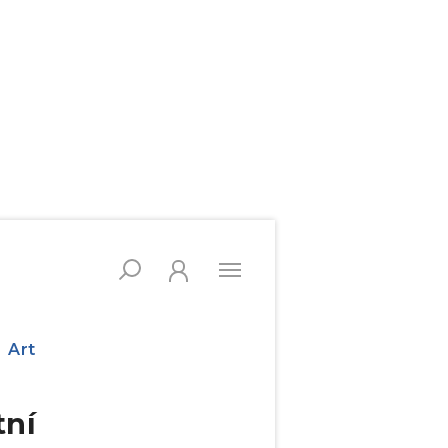
Art
tní