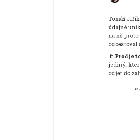
Tomáš Jiřik
údajné únik
na ně proto
odcestoval 
🚩 Proč je t
jediný, kter
odjet do za
re