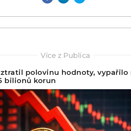
Více z Publica
 ztratil polovinu hodnoty, vypařilo
6 bilionů korun