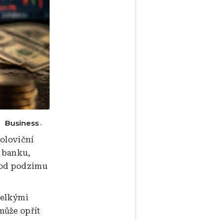
Business
oloviční
í banku,
 od podzimu
velkými
může opřít