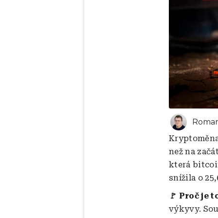
Roman
Kryptoměna 
než na začá
která bitco
snížila o 25
🚩 Proč je t
výkyvy. Sou