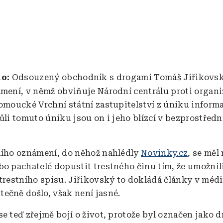
lo:
Odsouzený obchodník s drogami Tomáš Jiřikovsk
ámení, v němž obviňuje Národní centrálu proti orga
lomoucké Vrchní státní zastupitelství z úniku informa
vůli tomuto úniku jsou on i jeho blízcí v bezprostřed
ního oznámení, do něhož nahlédly
Novinky.cz
, se mě
bo pachatelé dopustit trestného činu tím, že umožnil
trestního spisu. Jiřikovský to dokládá články v médií
ečně došlo, však není jasné.
e teď zřejmě bojí o život, protože byl označen jako dr