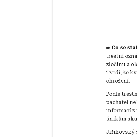
Co se sta
➡️
trestní ozn
zločinu a o
Tvrdí, že k
ohrožení.
Podle trest
pachatel ne
informací z 
únikům skut
Jiřikovský s