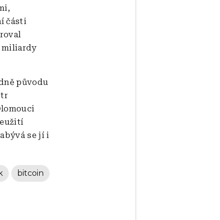
mi,
í části
aroval
 miliardy
ledně původu
tr
 Olomouci
eužití
bývá se jí i
k
bitcoin