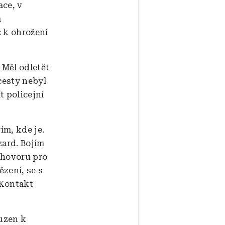
ace, v
m
 k ohrožení
 Měl odletět
cesty nebyl
t policejní
ím, kde je.
zard. Bojím
ozhovoru pro
ězení, se s
 Kontakt
uzen k