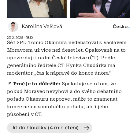
Karolína Velšová
Česko
23. 2. 2026 - 18:10
Šéf SPD Tomio Okamura nedebatoval s Václavem
Moravcem už více než deset let. Opakovaně na to
upozorňují i radní České televize (ČT). Podle
generálního ředitele ČT Hynka Chudárka má
moderátor „čas k nápravě do konce února“.
🚩 Proč je to důležité:
Spekuluje se o tom, že
pokud Moravec nevyhoví a do svého debatního
pořadu Okamuru nepozve, může to znamenat
konec nejen samotného pořadu, ale i jeho
působení v ČT.
Jít do hloubky (4 min čtení)