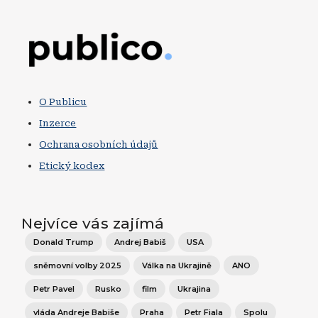
Obrázek
O Publicu
Inzerce
Ochrana osobních údajů
Etický kodex
Nejvíce vás zajímá
Donald Trump
Andrej Babiš
USA
sněmovní volby 2025
Válka na Ukrajině
ANO
Petr Pavel
Rusko
film
Ukrajina
vláda Andreje Babiše
Praha
Petr Fiala
Spolu