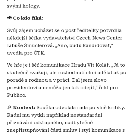
svými kolegy.
📢 Co kdo říká:
Svůj zájem ucházet se o post ředitelky potvrdila
někdejší šéfka vydavatelství Czech News Center
Libuše Šmuclerová. „Ano, budu kandidovat,“
uvedla pro ČTK.
Ve hře je i šéf komunikace Hradu Vít Kolář. „Já to
skutečně zvažuji, ale rozhodnutí chci udělat až po
poradě s rodinou a v práci. Dal jsem slovo
prezidentovi a nemůžu jen tak odejít,“ řekl pro
Publico.
🔎
Kontext:
Součka odvolala rada po vlně kritiky.
Radní mu vytkli například nestandardní
přiznávání odstupného, nadbytečné
znepřístupňování částí smluv i styl komunikace s