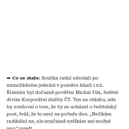
➡️
Co se stalo:
Součka radní odvolali po
mimořádném jednání v poměru hlasů 15:2.
Řízením byl dočasně pověřen Michal Fila, ředitel
divize Korporátní služby ČT. Ten na otázku, zda
by uvažoval o tom, že by se ucházel o ředitelský
post, řekl, že to není na pořadu dne. „Neříkám
radikální ne, ale současně neříkám ani možné
ano,“ uvedl.