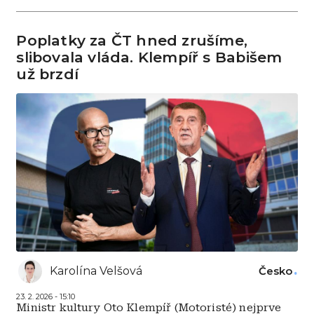
Poplatky za ČT hned zrušíme,
slibovala vláda. Klempíř s Babišem
už brzdí
Karolína Velšová
Česko
23. 2. 2026 - 15:10
Ministr kultury Oto Klempíř (Motoristé) nejprve