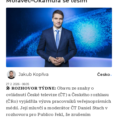
Moravec–Okamura se těším
Jakub Kopřiva
Česko
27. 2. 2026 - 06:05
🎤 ROZHOVOR TÝDNE:
Obavu ze snahy o
ovládnutí České televize (ČT) a Českého rozhlasu
(ČRo) vyjádřila výzva pracovníků veřejnoprávních
médií. Její mluvčí a moderátor ČT Daniel Stach v
rozhovoru pro Publico řekl, že zrušením