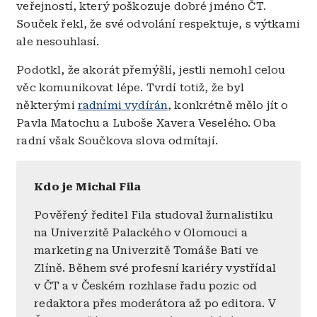
veřejností, který poškozuje dobré jméno ČT.
Souček řekl, že své odvolání respektuje, s výtkami
ale nesouhlasí.
Podotkl, že akorát přemýšlí, jestli nemohl celou
věc komunikovat lépe. Tvrdí totiž, že byl
některými
radními vydírán
, konkrétně mělo jít o
Pavla Matochu a Luboše Xavera Veselého. Oba
radní však Součkova slova odmítají.
Kdo je Michal Fila
Pověřený ředitel Fila studoval žurnalistiku
na Univerzitě Palackého v Olomouci a
marketing na Univerzitě Tomáše Bati ve
Zlíně. Během své profesní kariéry vystřídal
v ČT a v Českém rozhlase řadu pozic od
redaktora přes moderátora až po editora. V