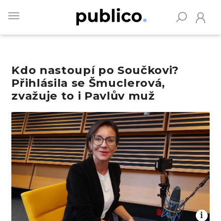
Skip
to
main
content
Kdo nastoupí po Součkovi?
Vyhledávejte na Publiku
Přihlásila se Šmuclerová,
zvažuje to i Pavlův muž
Obrázek