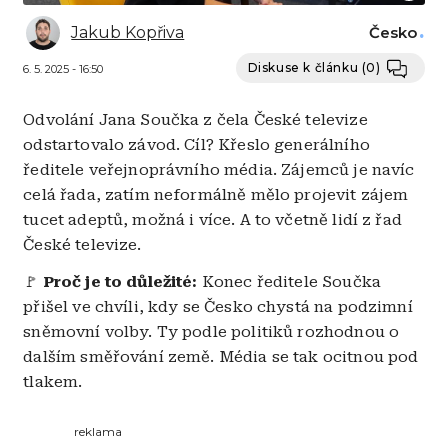
Jakub Kopřiva
Česko
Diskuse k článku
(0)
6. 5. 2025 - 16:50
Odvolání Jana Součka z čela České televize
odstartovalo závod. Cíl? Křeslo generálního
ředitele veřejnoprávního média. Zájemců je navíc
celá řada, zatím neformálně mělo projevit zájem
tucet adeptů, možná i více. A to včetně lidí z řad
České televize.
🚩
Proč je to důležité:
Konec ředitele Součka
přišel ve chvíli, kdy se Česko chystá na podzimní
sněmovní volby. Ty podle politiků rozhodnou o
dalším směřování země. Média se tak ocitnou pod
tlakem.
reklama