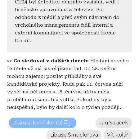
ČT24 byl šéfeditor denního vysílání, vedl i
brněnské zpravodajství televize. Po
odchodu z médií a před svým návratem do
vrcholného managementu řídil interní a
externí komunikaci ve společnosti Home
Credit.
👀
Co sledovat v dalších dnech:
Hledání nového
ředitele už má jasný jízdní řád. Do 28. května
mohou zájemci posílat přihlášky a své
kandidátské projekty. Rada pak 11. června zúží
výběr na pět jmen a 18. června už by měla
proběhnout samotná volba. Pokud by byla
neúspěšná, bylo by další kolo o týden později.
Diskuse k článku
(0)
Jan Souček
Libuše Šmuclerová
Vít Kolář