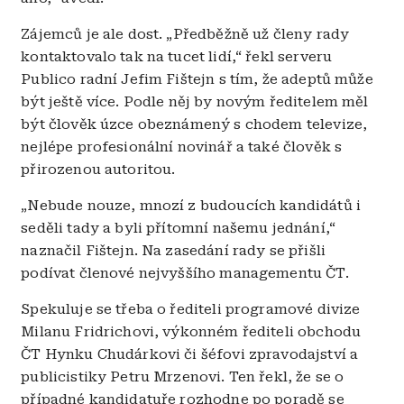
Zájemců je ale dost. „Předběžně už členy rady
kontaktovalo tak na tucet lidí,“ řekl serveru
Publico radní Jefim Fištejn s tím, že adeptů může
být ještě více. Podle něj by novým ředitelem měl
být člověk úzce obeznámený s chodem televize,
nejlépe profesionální novinář a také člověk s
přirozenou autoritou.
„Nebude nouze, mnozí z budoucích kandidátů i
seděli tady a byli přítomní našemu jednání,“
naznačil Fištejn. Na zasedání rady se přišli
podívat členové nejvyššího managementu ČT.
Spekuluje se třeba o řediteli programové divize
Milanu Fridrichovi, výkonném řediteli obchodu
ČT Hynku Chudárkovi či šéfovi zpravodajství a
publicistiky Petru Mrzenovi. Ten řekl, že se o
případné kandidatuře rozhodne po poradě se