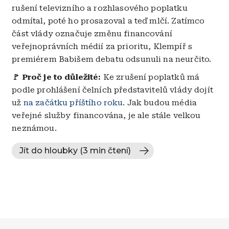
rušení televizního a rozhlasového poplatku
odmítal, poté ho prosazoval a teď mlčí. Zatímco
část vlády označuje změnu financování
veřejnoprávních médií za prioritu, Klempíř s
premiérem Babišem debatu odsunuli na neurčito.
🚩 Proč je to důležité:
Ke zrušení poplatků má
podle prohlášení čelních představitelů vlády dojít
už
na začátku příštího roku
. Jak budou média
veřejné služby financována, je ale stále velkou
neznámou.
Jít do hloubky (3 min čtení)