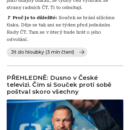
jako údajný důkaz, že týdny čelí vydírání ze
strany radních ČT. Ti to odmítají.
🚩 Proč je to důležité:
Souček se brání sílícímu
tlaku. Děje se tak ani ne týden před jednáním
Rady ČT. Tam se v úterý bude hrát o jeho
odvolání.
Jít do hloubky (3 min čtení)
PŘEHLEDNĚ: Dusno v České
televizi. Čím si Souček proti sobě
poštval skoro všechny