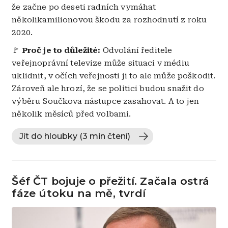
že začne po deseti radních vymáhat
několikamilionovou škodu za rozhodnutí z roku
2020.
🚩
Proč je to důležité:
Odvolání ředitele
veřejnoprávní televize může situaci v médiu
uklidnit, v očích veřejnosti ji to ale může poškodit.
Zároveň ale hrozí, že se politici budou snažit do
výběru Součkova nástupce zasahovat. A to jen
několik měsíců před volbami.
Jít do hloubky (3 min čtení)
Šéf ČT bojuje o přežití. Začala ostrá
fáze útoku na mě, tvrdí