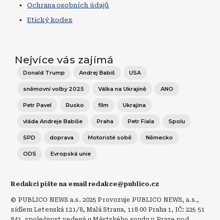
Ochrana osobních údajů
Etický kodex
Nejvíce vás zajímá
Donald Trump
Andrej Babiš
USA
sněmovní volby 2025
Válka na Ukrajině
ANO
Petr Pavel
Rusko
film
Ukrajina
vláda Andreje Babiše
Praha
Petr Fiala
Spolu
SPD
doprava
Motoristé sobě
Německo
ODS
Evropská unie
Redakci pište na email redakce@publico.cz
© PUBLICO NEWS a.s. 2025 Provozuje PUBLICO NEWS, a.s.,
sídlem Letenská 121/8, Malá Strana, 118 00 Praha 1, IČ: 225 51
841, společnost vedená u Městského soudu v Praze pod