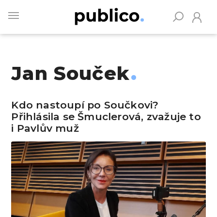
Skip
to
main
content
Jan Souček
Vyhledávejte na Publiku
Kdo nastoupí po Součkovi?
Přihlásila se Šmuclerová, zvažuje to
i Pavlův muž