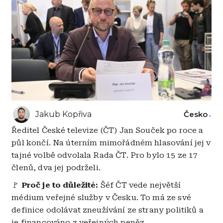
Jakub Kopřiva
Česko
Ředitel České televize (ČT) Jan Souček po roce a
půl končí. Na úterním mimořádném hlasování jej v
tajné volbě odvolala Rada ČT. Pro bylo 15 ze 17
členů, dva jej podrželi.
🚩
Proč je to důležité:
Šéf ČT vede největší
médium veřejné služby v Česku. To má ze své
definice odolávat zneužívání ze strany politiků a
je financováno z veřejných peněz.