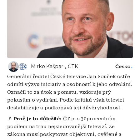
Mirko Kašpar
ČTK
Česko
Generální ředitel České televize Jan Souček ostře
odmítl výzvu iniciativ a osobností k jeho odvolání.
Označil to za útok a pomstu, vzdoruje prý
pokusům o vydírání. Podle kritiků však televizi
destabilizuje a podkopává její důvěryhodnost.
🚩 Proč je to důležité:
ČT je s 30procentním
podílem na trhu nejsledovanější televizí. Ze
zákona musí poskytovat objektivní, ověřené a