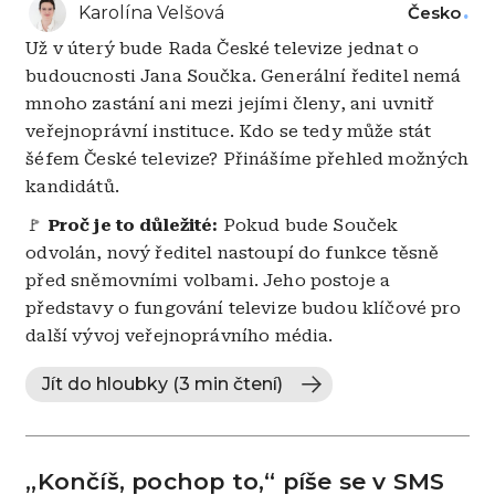
Karolína Velšová
Česko
Už v úterý bude Rada České televize jednat o
budoucnosti Jana Součka. Generální ředitel nemá
mnoho zastání ani mezi jejími členy, ani uvnitř
veřejnoprávní instituce. Kdo se tedy může stát
šéfem České televize? Přinášíme přehled možných
kandidátů.
🚩
Proč je to důležité:
Pokud bude Souček
odvolán, nový ředitel nastoupí do funkce těsně
před sněmovními volbami. Jeho postoje a
představy o fungování televize budou klíčové pro
další vývoj veřejnoprávního média.
Jít do hloubky (3 min čtení)
„Končíš, pochop to,“ píše se v SMS