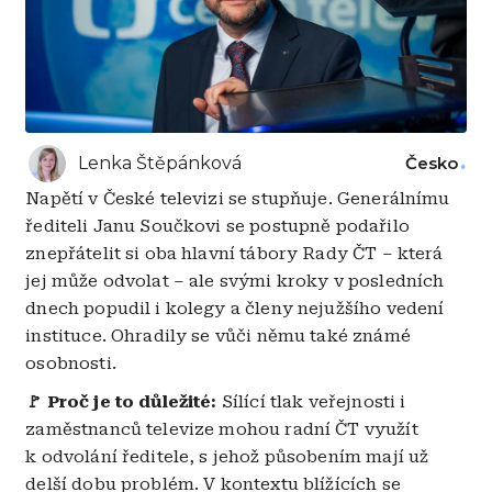
Lenka Štěpánková
Česko
Napětí v České televizi se stupňuje. Generálnímu
řediteli Janu Součkovi se postupně podařilo
znepřátelit si oba hlavní tábory Rady ČT – která
jej může odvolat – ale svými kroky v posledních
dnech popudil i kolegy a členy nejužšího vedení
instituce. Ohradily se vůči němu také známé
osobnosti.
🚩 Proč je to důležité:
Sílící tlak veřejnosti i
zaměstnanců televize mohou radní ČT využít
k odvolání ředitele, s jehož působením mají už
delší dobu problém. V kontextu blížících se