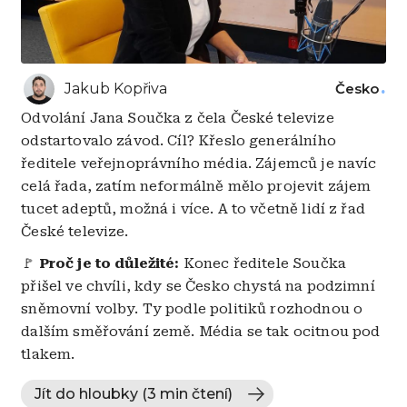
Jakub Kopřiva
Česko
Odvolání Jana Součka z čela České televize
odstartovalo závod. Cíl? Křeslo generálního
ředitele veřejnoprávního média. Zájemců je navíc
celá řada, zatím neformálně mělo projevit zájem
tucet adeptů, možná i více. A to včetně lidí z řad
České televize.
🚩
Proč je to důležité:
Konec ředitele Součka
přišel ve chvíli, kdy se Česko chystá na podzimní
sněmovní volby. Ty podle politiků rozhodnou o
dalším směřování země. Média se tak ocitnou pod
tlakem.
Jít do hloubky (3 min čtení)