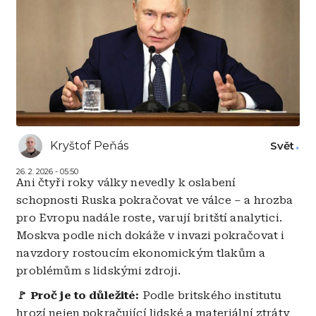
Kryštof Peňás
Svět
26. 2. 2026 - 05:50
Ani čtyři roky války nevedly k oslabení
schopnosti Ruska pokračovat ve válce – a hrozba
pro Evropu nadále roste, varují britští analytici.
Moskva podle nich dokáže v invazi pokračovat i
navzdory rostoucím ekonomickým tlakům a
problémům s lidskými zdroji.
🚩 Proč je to důležité:
Podle britského institutu
hrozí nejen pokračující lidské a materiální ztráty