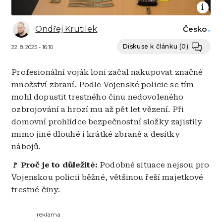
Ondřej Krutilek
Česko
Diskuse k článku
(0)
22. 8. 2025 - 16:10
Profesionální voják loni začal nakupovat značné
množství zbraní. Podle Vojenské policie se tím
mohl dopustit trestného činu nedovoleného
ozbrojování a hrozí mu až pět let vězení. Při
domovní prohlídce bezpečnostní složky zajistily
mimo jiné dlouhé i krátké zbraně a desítky
nábojů.
Proč je to důležité:
Podobné situace nejsou pro
🚩
Vojenskou policii běžné, většinou řeší majetkové
trestné činy.
reklama