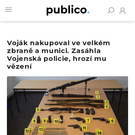
Skip
to
main
content
Voják nakupoval ve velkém
Vyhledávejte na Publiku
zbraně a munici. Zasáhla
Vojenská policie, hrozí mu
vězení
Obrázek