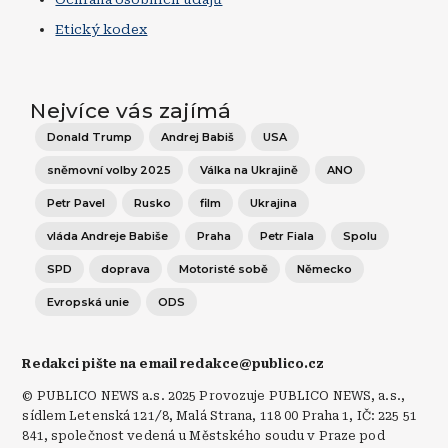
Etický kodex
Nejvíce vás zajímá
Donald Trump
Andrej Babiš
USA
sněmovní volby 2025
Válka na Ukrajině
ANO
Petr Pavel
Rusko
film
Ukrajina
vláda Andreje Babiše
Praha
Petr Fiala
Spolu
SPD
doprava
Motoristé sobě
Německo
Evropská unie
ODS
Redakci pište na email redakce@publico.cz
© PUBLICO NEWS a.s. 2025 Provozuje PUBLICO NEWS, a.s.,
sídlem Letenská 121/8, Malá Strana, 118 00 Praha 1, IČ: 225 51
841, společnost vedená u Městského soudu v Praze pod