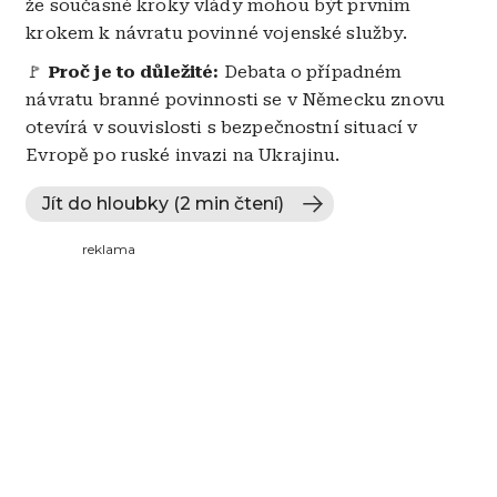
že současné kroky vlády mohou být prvním
krokem k návratu povinné vojenské služby.
🚩
Proč je to důležité:
Debata o případném
návratu branné povinnosti se v Německu znovu
otevírá v souvislosti s bezpečnostní situací v
Evropě po ruské invazi na Ukrajinu.
Jít do hloubky (2 min čtení)
reklama