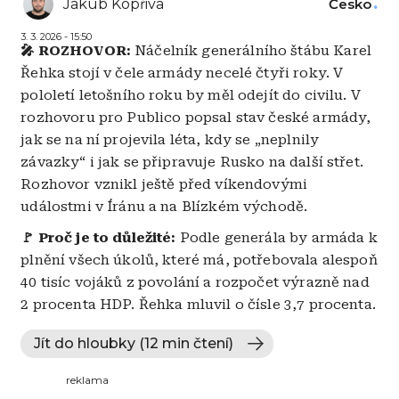
Jakub Kopřiva
Česko
3. 3. 2026 - 15:50
🎤 ROZHOVOR:
Náčelník generálního štábu Karel
Řehka stojí v čele armády necelé čtyři roky. V
pololetí letošního roku by měl odejít do civilu. V
rozhovoru pro Publico popsal stav české armády,
jak se na ní projevila léta, kdy se „neplnily
závazky“ i jak se připravuje Rusko na další střet.
Rozhovor vznikl ještě před víkendovými
událostmi v Íránu a na Blízkém východě.
🚩 Proč je to důležité:
Podle generála by armáda k
plnění všech úkolů, které má, potřebovala alespoň
40 tisíc vojáků z povolání a rozpočet výrazně nad
2 procenta HDP. Řehka mluvil o čísle 3,7 procenta.
Jít do hloubky (12 min čtení)
reklama