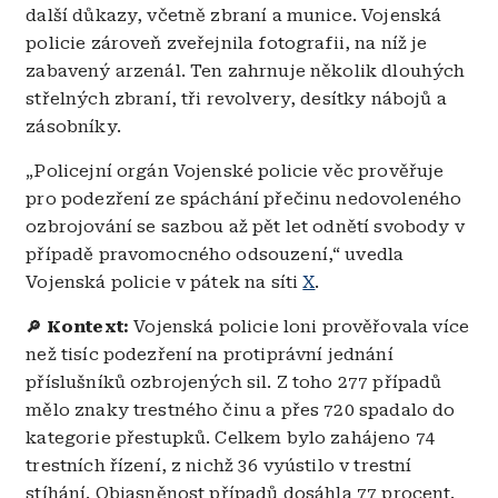
další důkazy, včetně zbraní a munice. Vojenská
policie zároveň zveřejnila fotografii, na níž je
zabavený arzenál. Ten zahrnuje několik dlouhých
střelných zbraní, tři revolvery, desítky nábojů a
zásobníky.
„Policejní orgán Vojenské policie věc prověřuje
pro podezření ze spáchání přečinu nedovoleného
ozbrojování se sazbou až pět let odnětí svobody v
případě pravomocného odsouzení,“ uvedla
Vojenská policie v pátek na síti
X
.
Kontext:
Vojenská policie loni prověřovala více
🔎
než tisíc podezření na protiprávní jednání
příslušníků ozbrojených sil. Z toho 277 případů
mělo znaky trestného činu a přes 720 spadalo do
kategorie přestupků. Celkem bylo zahájeno 74
trestních řízení, z nichž 36 vyústilo v trestní
stíhání. Objasněnost případů dosáhla 77 procent.