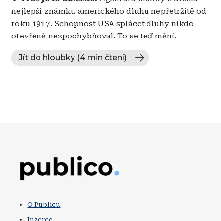
nejlepší známku amerického dluhu nepřetržitě od
roku 1917. Schopnost USA splácet dluhy nikdo
otevřeně nezpochybňoval. To se teď mění.
Jít do hloubky (4 min čtení)
Obrázek
O Publicu
Inzerce