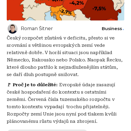
Roman Šitner
Business
Český rozpočet zůstává v deficitu, přesto si ve
srovnání s většinou evropských zemí vede
relativně dobře. V horší situaci jsou například
Německo, Rakousko nebo Polsko. Naopak Řecku,
které dlouho patřilo k nejzadluženějším státům,
se daří dluh postupně snižovat.
🚩 Proč je to důležité:
Evropské údaje zasazují
české hospodaření do kontextu s ostatními
zeměmi. Červená čísla tuzemského rozpočtu v
tomto kontextu vypadají trochu přijatelněji.
Rozpočty zemí Unie jsou nyní pod tlakem kvůli
plánovanému růstu výdajů na zbrojení.