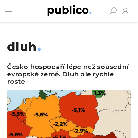
Skip
to
main
content
dluh
Vyhledávejte na Publiku
Česko hospodaří lépe než sousední
evropské země. Dluh ale rychle
roste