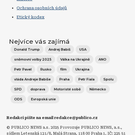
Ochrana osobních údajů
Etický kodex
Nejvíce vás zajímá
Donald Trump
Andrej Babiš
USA
sněmovní volby 2025
Válka na Ukrajině
ANO
Petr Pavel
Rusko
film
Ukrajina
vláda Andreje Babiše
Praha
Petr Fiala
Spolu
SPD
doprava
Motoristé sobě
Německo
ODS
Evropská unie
Redakci pište na email redakce@publico.cz
© PUBLICO NEWS a.s. 2025 Provozuje PUBLICO NEWS, a.s.,
sídlem Letenská 121/8, Malá Strana, 118 00 Praha 1, IČ: 225 51