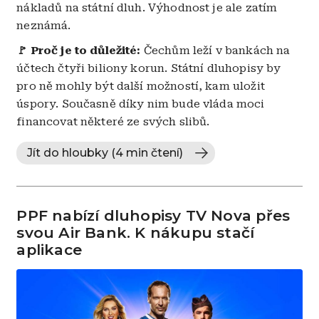
nákladů na státní dluh. Výhodnost je ale zatím
neznámá.
🚩 Proč je to důležité:
Čechům leží v bankách na
účtech čtyři biliony korun. Státní dluhopisy by
pro ně mohly být další možností, kam uložit
úspory. Současně díky nim bude vláda moci
financovat některé ze svých slibů.
Jít do hloubky (4 min čtení)
PPF nabízí dluhopisy TV Nova přes
svou Air Bank. K nákupu stačí
aplikace