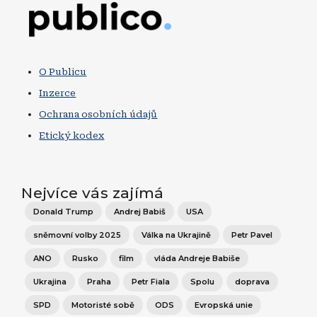
Obrázek
O Publicu
Inzerce
Ochrana osobních údajů
Etický kodex
Nejvíce vás zajímá
Donald Trump
Andrej Babiš
USA
sněmovní volby 2025
Válka na Ukrajině
Petr Pavel
ANO
Rusko
film
vláda Andreje Babiše
Ukrajina
Praha
Petr Fiala
Spolu
doprava
SPD
Motoristé sobě
ODS
Evropská unie