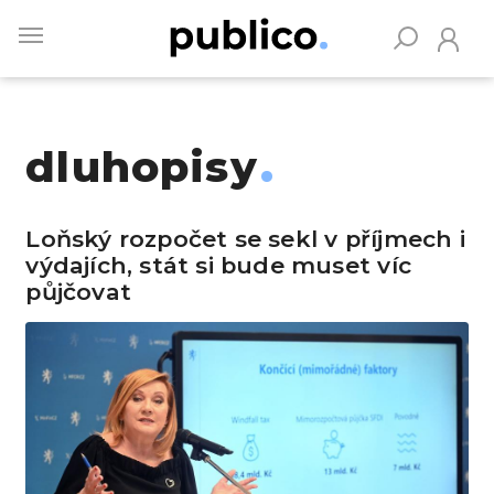
Skip
to
main
content
dluhopisy
Vyhledávejte na Publiku
Loňský rozpočet se sekl v příjmech i
výdajích, stát si bude muset víc
půjčovat