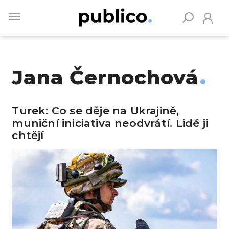
Skip
to
main
content
Jana Černochová
Vyhledávejte na Publiku
Turek: Co se děje na Ukrajině,
muniční iniciativa neodvrátí. Lidé ji
chtějí