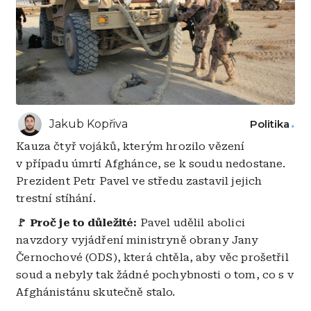
Jakub Kopřiva
Politika
Kauza čtyř vojáků, kterým hrozilo vězení
v případu úmrtí Afghánce, se k soudu nedostane.
Prezident Petr Pavel ve středu zastavil jejich
trestní stíhání.
🚩
Proč je to důležité:
Pavel udělil abolici
navzdory vyjádření ministryně obrany Jany
Černochové (ODS), která chtěla, aby věc prošetřil
soud a nebyly tak žádné pochybnosti o tom, co s v
Afghánistánu skutečně stalo.