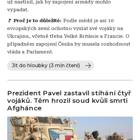
už nastínil, jak by zapojení armády mohlo
vypadat.
🚩
Proč je to důležité:
Podle médií je asi 10
evropských zemí ochotno vyslat své vojáky na
Ukrajinu, včetně třeba Velké Británie a Francie. O
případném zapojení Česka by musela rozhodnout
vláda a Parlament.
Jít do hloubky (3 min čtení)
Prezident Pavel zastavil stíhání čtyř
vojáků. Těm hrozil soud kvůli smrti
Afghánce