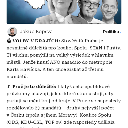
Jakub Kopřiva
Politika
🗳️
VOLBY V KRAJÍCH:
Stověžatá Praha je
nesmírně důležitá pro koalici Spolu, STAN i Piráty.
Ti všichni pomýšlí na velký výsledek v hlavním
městě. Jenže hnutí ANO nasadilo do metropole
Karla Havlíčka. A ten chce získat až třetinu
mandátů.
🚩
Proč je to důležité:
I když celorepublikové
průzkumy ukazují, jak si která strana stojí, síly
partají se mění kraj od kraje. V Praze se naposledy
rozdělovalo 23 mandátů – druhý nejvyšší počet
v Česku (spolu s jihem Moravy). Koalice Spolu
(ODS, KDU-ČSL, TOP 09) zde naposledy udělala