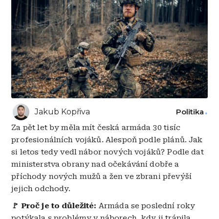
Jakub Kopřiva
Politika
Za pět let by měla mít česká armáda 30 tisíc
profesionálních vojáků. Alespoň podle plánů. Jak
si letos tedy vedl nábor nových vojáků? Podle dat
ministerstva obrany nad očekávání dobře a
příchody nových mužů a žen ve zbrani převýší
jejich odchody.
🚩 Proč je to důležité:
Armáda se poslední roky
potýkala s problémy v náborech, kdy ji trápila