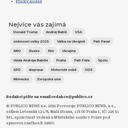
Etický kodex
Nejvíce vás zajímá
Donald Trump
Andrej Babiš
USA
sněmovní volby 2025
Válka na Ukrajině
Petr Pavel
ANO
Rusko
film
Ukrajina
vláda Andreje Babiše
Praha
Petr Fiala
Spolu
SPD
doprava
Motoristé sobě
ODS
Německo
Evropská unie
Redakci pište na email redakce@publico.cz
© PUBLICO NEWS a.s. 2025 Provozuje PUBLICO NEWS, a.s.,
sídlem Letenská 121/8, Malá Strana, 118 00 Praha 1, IČ: 225 51
841, společnost vedená u Městského soudu v Praze pod
spisovou značkou B 29467.