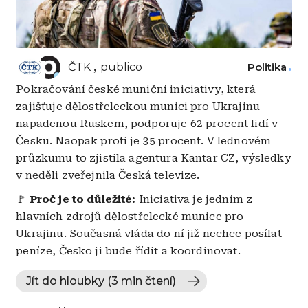
ČTK
publico
Politika
Pokračování české muniční iniciativy, která
zajišťuje dělostřeleckou munici pro Ukrajinu
napadenou Ruskem, podporuje 62 procent lidí v
Česku. Naopak proti je 35 procent. V lednovém
průzkumu to zjistila agentura Kantar CZ, výsledky
v neděli zveřejnila Česká televize.
🚩
Proč je to důležité:
Iniciativa je jedním z
hlavních zdrojů dělostřelecké munice pro
Ukrajinu. Současná vláda do ní již nechce posílat
peníze, Česko ji bude řídit a koordinovat.
Jít do hloubky (3 min čtení)