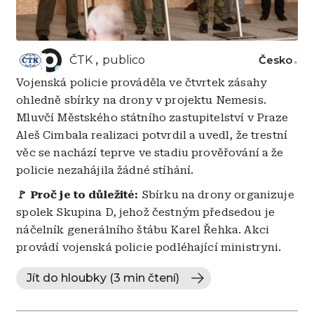
ČTK
publico
Česko
Vojenská policie prováděla ve čtvrtek zásahy
ohledně sbírky na drony v projektu Nemesis.
Mluvčí Městského státního zastupitelství v Praze
Aleš Cimbala realizaci potvrdil a uvedl, že trestní
věc se nachází teprve ve stadiu prověřování a že
policie nezahájila žádné stíhání.
🚩 Proč je to důležité:
Sbírku na drony organizuje
spolek Skupina D, jehož čestným předsedou je
náčelník generálního štábu Karel Řehka. Akci
provádí vojenská policie podléhající ministryni.
Jít do hloubky (3 min čtení)