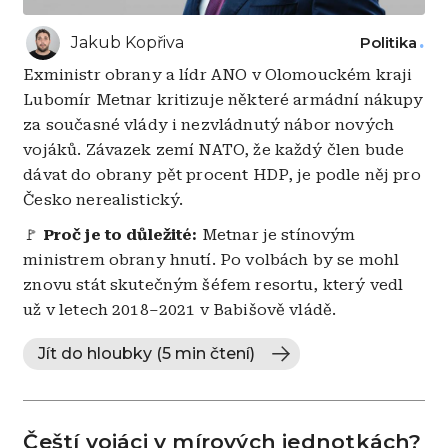
Jakub Kopřiva
Politika
Exministr obrany a lídr ANO v Olomouckém kraji
Lubomír Metnar kritizuje některé armádní nákupy
za současné vlády i nezvládnutý nábor nových
vojáků. Závazek zemí NATO, že každý člen bude
dávat do obrany pět procent HDP, je podle něj pro
Česko nerealistický.
🚩
Proč je to důležité:
Metnar je stínovým
ministrem obrany hnutí. Po volbách by se mohl
znovu stát skutečným šéfem resortu, který vedl
už v letech 2018–2021 v Babišově vládě.
Jít do hloubky (5 min čtení)
Čeští vojáci v mírových jednotkách?