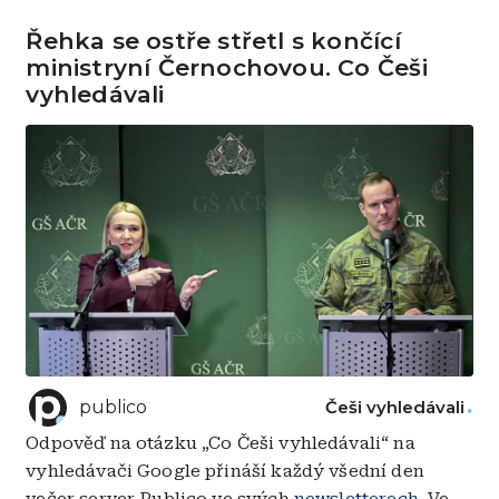
Řehka se ostře střetl s končící
ministryní Černochovou. Co Češi
vyhledávali
publico
Češi vyhledávali
Odpověď na otázku „Co Češi vyhledávali“ na
vyhledávači Google přináší každý všední den
večer server Publico ve svých
newsletterech
. Ve