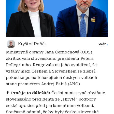
Kryštof Peňás
Svět
Ministryně obrany Jana Černochová (ODS)
zkritizovala slovenského prezidenta Petera
Pellegriniho. Reagovala na jeho vyjádření, že
vztahy mezi Českem a Slovenskem se zlepší,
pokud se po nadcházejících českých volbách
stane premiérem Andrej Babiš (ANO).
🚩 Proč je to důležité:
Česká ministryně obviňuje
slovenského prezidenta ze „skryté“ podpory
české opozice před parlamentními volbami.
Současně odmítá, že by byly česko-slovenské