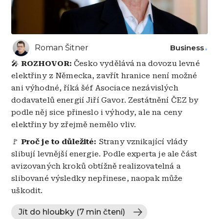
Roman Šitner
Business
🎤
ROZHOVOR:
Česko vydělává na dovozu levné
elektřiny z Německa, zavřít hranice není možné
ani výhodné, říká šéf Asociace nezávislých
dodavatelů energií Jiří Gavor. Zestátnění ČEZ by
podle něj sice přineslo i výhody, ale na ceny
elektřiny by zřejmě nemělo vliv.
🚩
Proč je to důležité:
Strany vznikající vlády
slibují levnější energie. Podle experta je ale část
avizovaných kroků obtížně realizovatelná a
slibované výsledky nepřinese, naopak může
uškodit.
Jít do hloubky (7 min čtení)