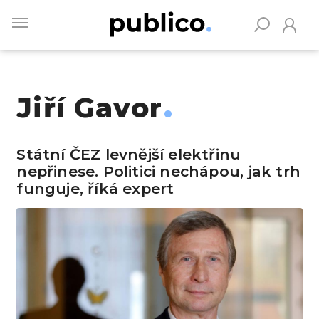
Skip
to
main
content
Jiří Gavor
Vyhledávejte na Publiku
Státní ČEZ levnější elektřinu
nepřinese. Politici nechápou, jak trh
funguje, říká expert