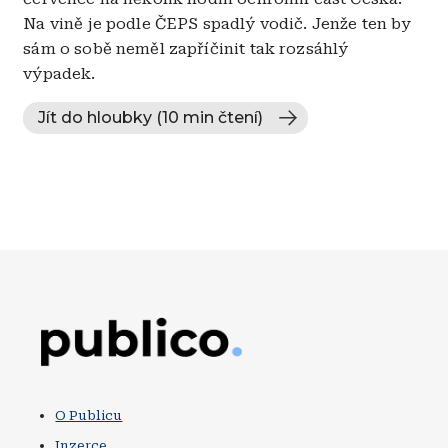
Na vině je podle ČEPS spadlý vodič. Jenže ten by
sám o sobě neměl zapříčinit tak rozsáhlý
výpadek.
Jít do hloubky (10 min čtení)
Obrázek
O Publicu
Inzerce