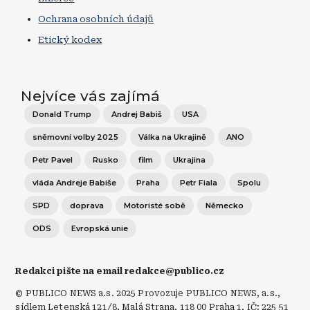
Ochrana osobních údajů
Etický kodex
Nejvíce vás zajímá
Donald Trump
Andrej Babiš
USA
sněmovní volby 2025
Válka na Ukrajině
ANO
Petr Pavel
Rusko
film
Ukrajina
vláda Andreje Babiše
Praha
Petr Fiala
Spolu
SPD
doprava
Motoristé sobě
Německo
ODS
Evropská unie
Redakci pište na email redakce@publico.cz
© PUBLICO NEWS a.s. 2025 Provozuje PUBLICO NEWS, a.s.,
sídlem Letenská 121/8, Malá Strana, 118 00 Praha 1, IČ: 225 51