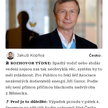
Jakub Kopřiva
Česko
🎤
ROZHOVOR TÝDNE:
Spadlý vodič nebo stožár
vedení nejsou zas tak neobvyklá věc, systém by to
měl zvládnout. Pro Publico to řekl šéf Asociace
nezávislých dodavatelů energií Jiří Gavor. Podle
něj není přímou příčinou blackoutu nadvýroba
z Německa.
🚩
Proč je to důležité:
Výpadek proudu v pátek 4.
července na několik hodin ochromil část Česka.