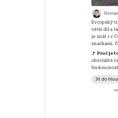
Roman
Evropský tr
větší díl a 
je znát i v
značkami. Č
🚩 Proč je t
obzvláště č
budoucnost 
Jít do hlo
re