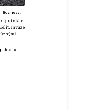
Business
ajují stále
čelit. Invaze
 různými
opskou a