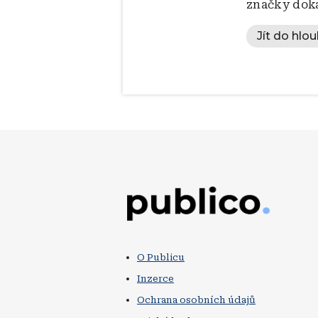
značky doká
Jít do hlou
Obrázek
O Publicu
Inzerce
Ochrana osobních údajů