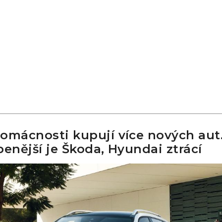
omácnosti kupují více nových aut
benější je Škoda, Hyundai ztrácí