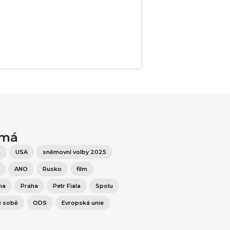
ímá
š
USA
sněmovní volby 2025
ANO
Rusko
film
na
Praha
Petr Fiala
Spolu
é sobě
ODS
Evropská unie