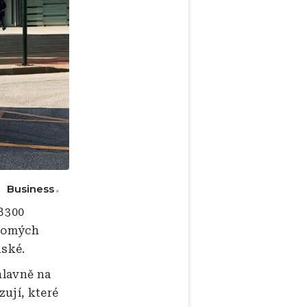
Business
8 300
kromých
nské.
hlavně na
ují, které