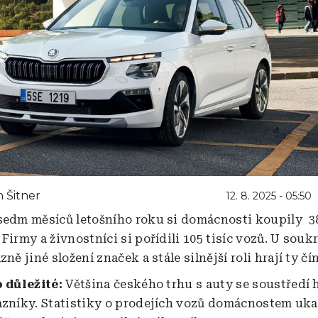
 Šitner
12. 8. 2025 - 05:50
sedm měsíců letošního roku si domácnosti koupily 3
 Firmy a živnostníci si pořídili 105 tisíc vozů. U sou
zně jiné složení značek a stále silnější roli hrají ty čí
o důležité:
Většina českého trhu s auty se soustředí 
azníky. Statistiky o prodejích vozů domácnostem ukaz