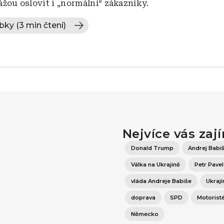
žou oslovit i „normální“ zákazníky.
bky (3 min čtení)
Nejvíce vás zaj
Donald Trump
Andrej Babi
Válka na Ukrajině
Petr Pavel
vláda Andreje Babiše
Ukraji
doprava
SPD
Motorist
Německo