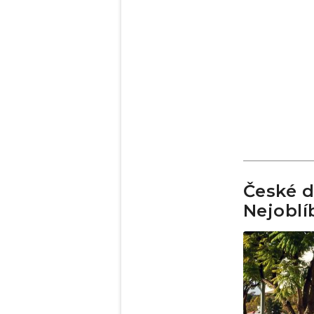
České d
Nejoblí