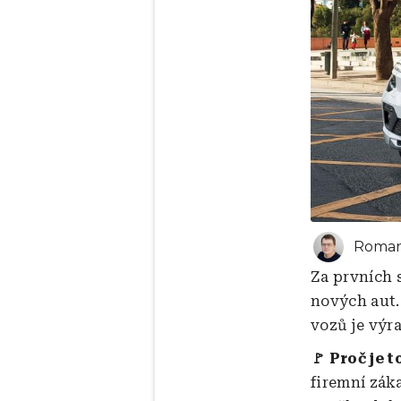
Roman
Za prvních 
nových aut.
vozů je výra
🚩 Proč je t
firemní zák