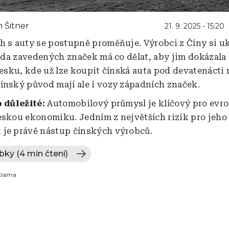
 Šitner
21. 9. 2025 - 15:20
h s auty se postupně proměňuje. Výrobci z Číny si ukr
řada zavedených značek má co dělat, aby jim dokázala 
 Česku, kde už lze koupit čínská auta pod devatenácti
ínský původ mají ale i vozy západních značek.
o důležité:
Automobilový průmysl je klíčový pro evr
eskou ekonomiku. Jedním z největších rizik pro jeho
je právě nástup čínských výrobců.
ubky (4 min čtení)
klama