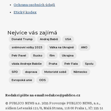
Ochrana osobních údajů
Etický kodex
Nejvíce vás zajímá
Donald Trump
Andrej Babiš
USA
sněmovní volby 2025
Válka na Ukrajině
ANO
Petr Pavel
Rusko
film
Ukrajina
vláda Andreje Babiše
Praha
Petr Fiala
Spolu
SPD
doprava
Motoristé sobě
Německo
Evropská unie
ODS
Redakci pište na email redakce@publico.cz
© PUBLICO NEWS a.s. 2025 Provozuje PUBLICO NEWS, a.s.,
sídlem Letenská 121/8, Malá Strana, 118 00 Praha 1, IČ: 225 51