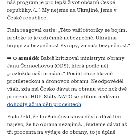
náš program je pro lepší život občanů České
republiky. (...) My nejsme na Ukrajině, jsme v
České republice.“
Fiala reagoval ostře: „Této vaší rétoriky se bojím,
protože to je extrémně nebezpečné. Ukrajina
bojuje za bezpečnost Evropy, za naši bezpečnost.“
➡️ O armádě:
Babiš kritizoval ministryni obrany
Janu Černochovou (ODS), která podle něj
„rozložila naši armádu.“ Posílit chce hlavně
protileteckou a dronovou obranu. Neodpověděl
však, zda má Česko dávat na obranu více než dvě
procenta HDP. Státy NATO se přitom nedávno
dohodly až na pěti procentech
.
Fiala řekl, že ho Babišova slova děsí a dává tím
najevo, že ho obrana nezajímá. „Budeme dávat až
tři procenta na výdaje do obrany, to je úplně