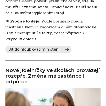
ochrana dobré pověsti právnické osoby, sdělila
mluvčí Seznamu Aneta Kapuciánová. Babiš sdělil,
že si za svými vyjádřeními stojí.
📢 Proč se to děje:
Podle premiéra média
vlastněná Ivem Lukačovičem o něm dlouhodobě
lžou a manipulují s fakty, což je připraven
kdykoliv doložit.
Jít do hloubky (3 min čtení)
Nové jídelníčky ve školách provázejí
rozepře. Změna má zastánce i
odpůrce