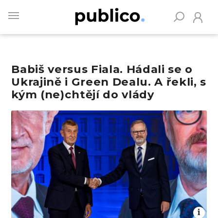
Skip
to
main
content
Babiš versus Fiala. Hádali se o
Vyhledávejte na Publiku
Ukrajině i Green Dealu. A řekli, s
kým (ne)chtějí do vlády
Obrázek