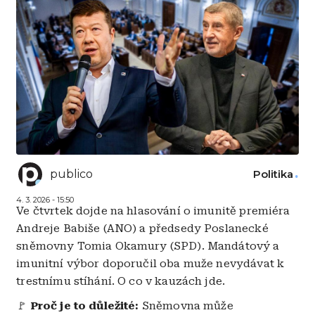
publico
Politika
4. 3. 2026 - 15:50
Ve čtvrtek dojde na hlasování o imunitě premiéra
Andreje Babiše (ANO) a předsedy Poslanecké
sněmovny Tomia Okamury (SPD). Mandátový a
imunitní výbor doporučil oba muže nevydávat k
trestnímu stíhání. O co v kauzách jde.
🚩
Proč je to důležité:
Sněmovna může