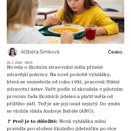
Alžběta Šimková
Česko
26. 2. 2026 - 06:05
Novela o školním stravování měla přinést
zdravější pokrmy. Na nové podobě vyhlášky,
která se nezměnila od roku 1993, pracoval Státní
zdravotní ústav. Vařit podle ní zkoušela v pilotním
provozu řada školních jídelen a platit měla od
příštího září. Teď je ale její osud nejistý. Do změn
se vložila vláda Andreje Babiše (ANO).
🚩 Proč je to důležité:
Nová vyhláška mění
pravidla pro složení školního jídelníčku po více