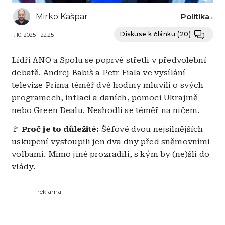
Mirko Kašpar
Politika
Diskuse k článku
(20)
1. 10. 2025 - 22:25
Lídři ANO a Spolu se poprvé střetli v předvolební
debatě. Andrej Babiš a Petr Fiala ve vysílání
televize Prima téměř dvě hodiny mluvili o svých
programech, inflaci a daních, pomoci Ukrajině
nebo Green Dealu. Neshodli se téměř na ničem.
🚩
Proč je to důležité:
Šéfové dvou nejsilnějších
uskupení vystoupili jen dva dny před sněmovními
volbami. Mimo jiné prozradili, s kým by (ne)šli do
vlády.
reklama