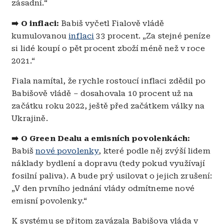
zásadní.“
➡️ O inflaci:
Babiš vyčetl Fialově vládě
kumulovanou
inflaci
33 procent. „Za stejné peníze
si lidé koupí o pět procent zboží méně než v roce
2021.“
Fiala namítal, že rychle rostoucí inflaci zdědil po
Babišově vládě – dosahovala 10 procent už na
začátku roku 2022, ještě před začátkem války na
Ukrajině.
➡️ O Green Dealu a emisních povolenkách:
Babiš
nové povolenky
, které podle něj zvýší lidem
náklady bydlení a dopravu (tedy pokud využívají
fosilní paliva). A bude prý usilovat o jejich zrušení:
„V den prvního jednání vlády odmítneme nové
emisní povolenky.“
K systému se přitom zavázala Babišova vláda v