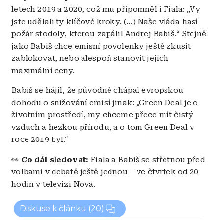
letech 2019 a 2020, což mu připomněl i Fiala: „Vy
jste udělali ty klíčové kroky. (...) Naše vláda hasí
požár stodoly, kterou zapálil Andrej Babiš.“ Stejně
jako Babiš chce emisní povolenky ještě zkusit
zablokovat, nebo alespoň stanovit jejich
maximální ceny.
Babiš se hájil, že původně chápal evropskou
dohodu o snižování emisí jinak: „Green Deal je o
životním prostředí, my chceme přece mít čistý
vzduch a hezkou přírodu, a o tom Green Deal v
roce 2019 byl.“
👀
Co dál sledovat:
Fiala a Babiš se střetnou před
volbami v debatě ještě jednou – ve čtvrtek od 20
hodin v televizi Nova.
Diskuse k článku
(20)