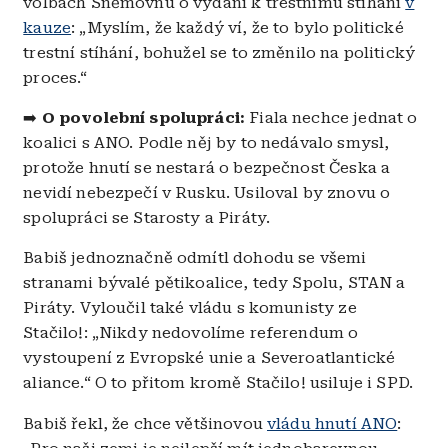
volbách Sněmovnu o vydání k trestnímu stíhání
v
kauze
: „Myslím, že každý ví, že to bylo politické
trestní stíhání, bohužel se to změnilo na politický
proces.“
➡️
O povolební spolupráci:
Fiala nechce jednat o
koalici s ANO. Podle něj by to nedávalo smysl,
protože hnutí se nestará o bezpečnost Česka a
nevidí nebezpečí v Rusku. Usiloval by znovu o
spolupráci se Starosty a Piráty.
Babiš jednoznačně odmítl dohodu se všemi
stranami bývalé pětikoalice, tedy Spolu, STAN a
Piráty. Vyloučil také vládu s komunisty ze
Stačilo!: „Nikdy nedovolíme referendum o
vystoupení z Evropské unie a Severoatlantické
aliance.“ O to přitom kromě Stačilo! usiluje i SPD.
Babiš řekl, že chce většinovou
vládu hnutí ANO
: