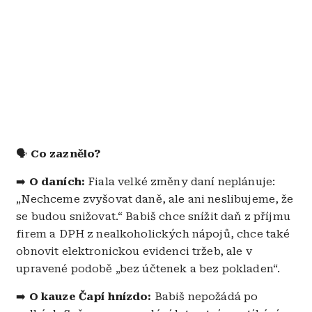
🗣️
Co zaznělo?
➡️
O daních:
Fiala velké změny daní neplánuje:
„Nechceme zvyšovat daně, ale ani neslibujeme, že
se budou snižovat.“ Babiš chce snížit daň z příjmu
firem a DPH z nealkoholických nápojů, chce také
obnovit elektronickou evidenci tržeb, ale v
upravené podobě „bez účtenek a bez pokladen“.
➡️
O kauze Čapí hnízdo:
Babiš nepožádá po