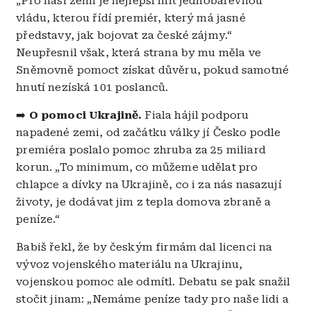
„Pro naši zemi je nejlepší mít jednobarevnou
vládu, kterou řídí premiér, který má jasné
představy, jak bojovat za české zájmy.“
Neupřesnil však, která strana by mu měla ve
Sněmovně pomoct získat důvěru, pokud samotné
hnutí nezíská 101 poslanců.
➡️
O pomoci Ukrajině.
Fiala hájil podporu
napadené zemi, od začátku války jí Česko podle
premiéra poslalo pomoc zhruba za 25 miliard
korun. „To minimum, co můžeme udělat pro
chlapce a dívky na Ukrajině, co i za nás nasazují
životy, je dodávat jim z tepla domova zbraně a
peníze.“
Babiš řekl, že by českým firmám dal licenci na
vývoz vojenského materiálu na Ukrajinu,
vojenskou pomoc ale odmítl. Debatu se pak snažil
stočit jinam: „Nemáme peníze tady pro naše lidi a