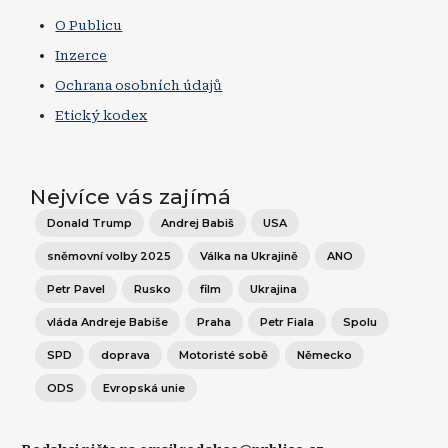
O Publicu
Inzerce
Ochrana osobních údajů
Etický kodex
Nejvíce vás zajímá
Donald Trump
Andrej Babiš
USA
sněmovní volby 2025
Válka na Ukrajině
ANO
Petr Pavel
Rusko
film
Ukrajina
vláda Andreje Babiše
Praha
Petr Fiala
Spolu
SPD
doprava
Motoristé sobě
Německo
ODS
Evropská unie