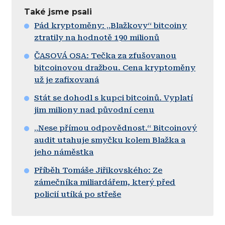
Také jsme psali
Pád kryptoměny: „Blažkovy“ bitcoiny
ztratily na hodnotě 190 milionů
ČASOVÁ OSA: Tečka za zfušovanou
bitcoinovou dražbou. Cena kryptoměny
už je zafixovaná
Stát se dohodl s kupci bitcoinů. Vyplatí
jim miliony nad původní cenu
„Nese přímou odpovědnost.“ Bitcoinový
audit utahuje smyčku kolem Blažka a
jeho náměstka
Příběh Tomáše Jiřikovského: Ze
zámečníka miliardářem, který před
policií utíká po střeše