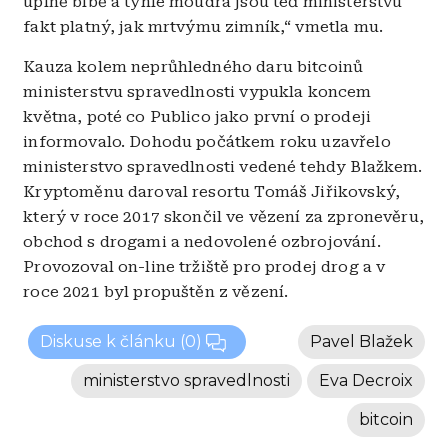
úplně blbě a tyhle moudra jsou teď ministerstvu
fakt platný, jak mrtvýmu zimník,“ vmetla mu.
Kauza kolem neprůhledného daru bitcoinů
ministerstvu spravedlnosti vypukla koncem
května, poté co Publico jako první o prodeji
informovalo. Dohodu počátkem roku uzavřelo
ministerstvo spravedlnosti vedené tehdy Blažkem.
Kryptoměnu daroval resortu Tomáš Jiřikovský,
který v roce 2017 skončil ve vězení za zpronevěru,
obchod s drogami a nedovolené ozbrojování.
Provozoval on-line tržiště pro prodej drog a v
roce 2021 byl propuštěn z vězení.
Diskuse k článku
(0)
Pavel Blažek
ministerstvo spravedlnosti
Eva Decroix
bitcoin