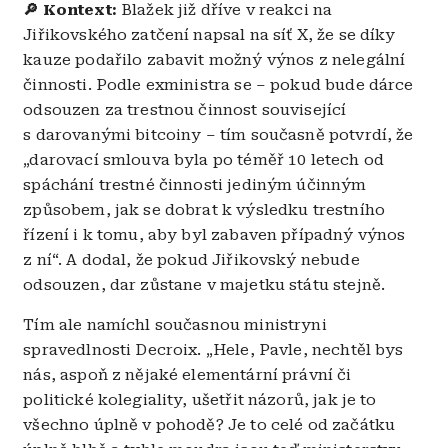
🔎
Kontext:
Blažek již dříve v reakci na
Jiřikovského zatčení napsal na síť X, že se díky
kauze podařilo zabavit možný výnos z nelegální
činnosti. Podle exministra se – pokud bude dárce
odsouzen za trestnou činnost související
s darovanými bitcoiny – tím současně potvrdí, že
„darovací smlouva byla po téměř 10 letech od
spáchání trestné činnosti jediným účinným
způsobem, jak se dobrat k výsledku trestního
řízení i k tomu, aby byl zabaven případný výnos
z ní“. A dodal, že pokud Jiřikovský nebude
odsouzen, dar zůstane v majetku státu stejně.
Tím ale namíchl současnou ministryni
spravedlnosti Decroix. „Hele, Pavle, nechtěl bys
nás, aspoň z nějaké elementární právní či
politické kolegiality, ušetřit názorů, jak je to
všechno úplně v pohodě? Je to celé od začátku