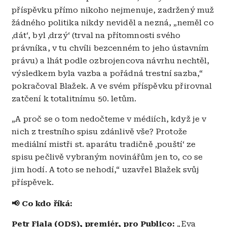
příspěvku přímo nikoho nejmenuje, zadržený muž
žádného politika nikdy neviděl a nezná, „neměl co
‚dát‘, byl ‚drzý‘ (trval na přítomnosti svého
právníka, v tu chvíli bezcenném to jeho ústavním
právu) a lhát podle ozbrojencova návrhu nechtěl,
výsledkem byla vazba a pořádná trestní sazba,“
pokračoval Blažek. A ve svém příspěvku přirovnal
zatčení k totalitnímu 50. letům.
„A proč se o tom nedočteme v médiích, když je v
nich z trestního spisu zdánlivě vše? Protože
mediální mistři st. aparátu tradičně ‚pouští‘ ze
spisu pečlivě vybraným novinářům jen to, co se
jim hodí. A toto se nehodí,“ uzavřel Blažek svůj
příspěvek.
📢
Co kdo říká:
Petr Fiala (ODS), premiér, pro Publico:
„Eva