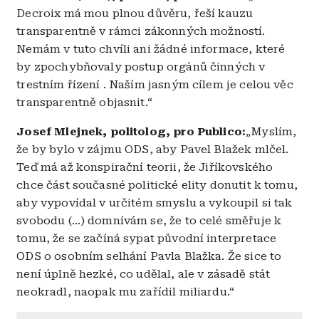
Decroix má mou plnou důvěru, řeší kauzu
transparentně v rámci zákonných možností.
Nemám v tuto chvíli ani žádné informace, které
by zpochybňovaly postup orgánů činných v
trestním řízení . Naším jasným cílem je celou věc
transparentně objasnit.“
Josef Mlejnek, politolog, pro Publico:
„Myslím,
že by bylo v zájmu ODS, aby Pavel Blažek mlčel.
Teď má až konspirační teorii, že Jiříkovského
chce část současné politické elity donutit k tomu,
aby vypovídal v určitém smyslu a vykoupil si tak
svobodu (…) domnívám se, že to celé směřuje k
tomu, že se začíná sypat původní interpretace
ODS o osobním selhání Pavla Blažka. Že sice to
není úplně hezké, co udělal, ale v zásadě stát
neokradl, naopak mu zařídil miliardu.“