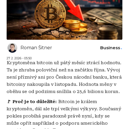
Roman Šitner
Business
27. 2. 2026 - 05:50
Kryptoměna bitcoin už pátý měsíc ztrácí hodnotu.
Ta je zhruba poloviční než na začátku října. Vývoj
není příznivý ani pro Českou národní banku, která
bitcoiny nakoupila v listopadu. Hodnota měny v
oběhu se od podzimu snížila o 25,6 bilionu korun.
🚩 Proč je to důležité:
Bitcoin je králem
kryptoměn, dál ale trpí velkými výkyvy. Současný
pokles probíhá paradoxně právě nyní, kdy se
může opřít například o podporu amerického