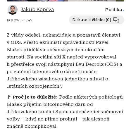
Jakub Kopřiva
Politika
Diskuse k článku
(0)
19. 8. 2025 - 15:45
Z vlády odešel, nekandiduje a pozastavil členství
v ODS. Přesto exministr spravedlnosti Pavel
Blažek přidělává občanským demokratům
starosti. Na sociální síti X napřed vyprovokoval
k přestřelce svoji nástupkyni Evu Decroix (ODS) a
po zatčení bitcoinového dárce Tomáše
Jiřikovského zásahovou jednotkou mluvil o
„státních ozbrojencích“.
🚩 Proč je to důležité:
Podle některých politologů
Blažek přijetím bitcoinového daru od
Jiřikovského koalici Spolu nadcházející sněmovní
volby – když ne přímo prohrál – tak alespoň
značně zkomplikoval.