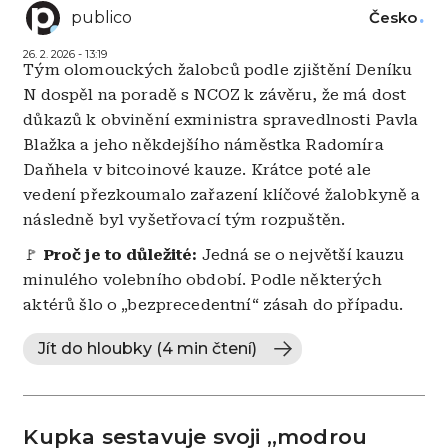
publico
Česko
26. 2. 2026 - 13:19
Tým olomouckých žalobců podle zjištění Deníku
N dospěl na poradě s NCOZ k závěru, že má dost
důkazů k obvinění exministra spravedlnosti Pavla
Blažka a jeho někdejšího náměstka Radomíra
Daňhela v bitcoinové kauze. Krátce poté ale
vedení přezkoumalo zařazení klíčové žalobkyně a
následně byl vyšetřovací tým rozpuštěn.
🚩
Proč je to důležité:
Jedná se o největší kauzu
minulého volebního období. Podle některých
aktérů šlo o „bezprecedentní“ zásah do případu.
Jít do hloubky (4 min čtení)
Kupka sestavuje svoji „modrou