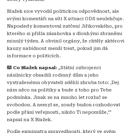
Blažek sice vyvodil politickou odpovědnost, ale
svými komentáři na síti X situaci ODS neulehčuje.
Naposledy komentoval zatčení Jiřikovského, pro
kterého si přišla zásahovka s dlouhými zbraněmi
minulý týden. A obvinil orgány, že chtěly aktérovi
kauzy nabídnout menší trest, pokud jim dá
informace o politicích.
⌨️ Co Blažek napsal:
„Státní ozbrojenci
násilnicky obsadili rodinný dům a jeho
vystrašenému obyvateli sdělili zhruba toto: ‚Dej
nám něco na politiky a bude z toho pro Tebe
podmínka. Jinak se na mnoho let rozluč se
svobodou. A nemyl se, soudy budou rozhodovat
podle přání veřejnosti, nikdo Ti nepomůže,‘“
napsal na X Blažek.
Podle exministra spravedlnosti, který ve svém