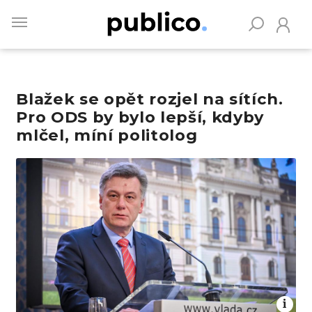
Skip
to
main
content
Blažek se opět rozjel na sítích.
Vyhledávejte na Publiku
Pro ODS by bylo lepší, kdyby
mlčel, míní politolog
Obrázek