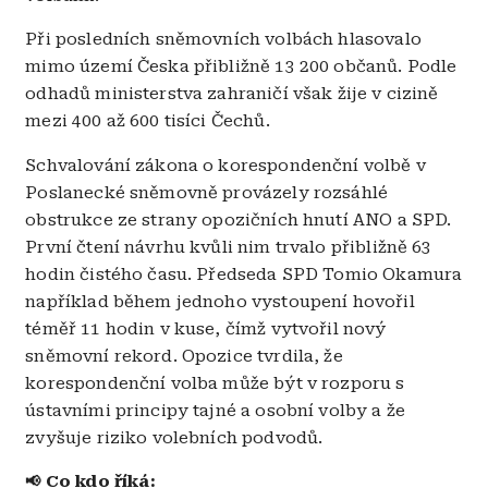
Při posledních sněmovních volbách hlasovalo
mimo území Česka přibližně 13 200 občanů. Podle
odhadů ministerstva zahraničí však žije v cizině
mezi 400 až 600 tisíci Čechů.
Schvalování zákona o korespondenční volbě v
Poslanecké sněmovně provázely rozsáhlé
obstrukce ze strany opozičních hnutí ANO a SPD.
První čtení návrhu kvůli nim trvalo přibližně 63
hodin čistého času.
Předseda SPD Tomio Okamura
například během jednoho vystoupení hovořil
téměř 11 hodin v kuse, čímž vytvořil nový
sněmovní rekord
.
Opozice tvrdila, že
korespondenční volba může být v rozporu s
ústavními principy tajné a osobní volby a že
zvyšuje riziko volebních podvodů
.
Co kdo říká:
📢