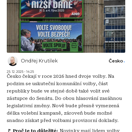
Ondřej Krutilek
Česko
25. 12. 2025 - 14:25
Česko čekají v roce 2026 hned dvoje volby. Na
podzim se uskuteční komunální volby, část
republiky bude ve stejné době také volit své
zástupce do Senátu. Do obou hlasování zasáhnou
legislativní změny. Nově bude přesně vymezená
délka volební kampaně, zároveň bude možné
snadno získat před volbami provizorní doklady.
🚩
Proč je to důležité:
Novinky mají lidem volby