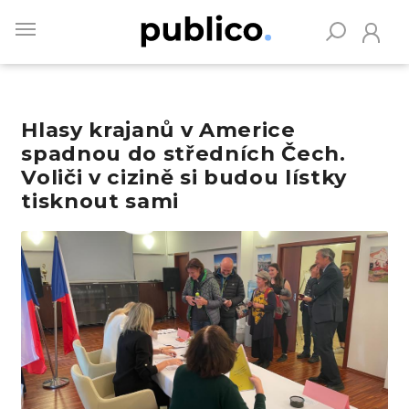
Skip
to
main
content
Hlasy krajanů v Americe
Vyhledávejte na Publiku
spadnou do středních Čech.
Voliči v cizině si budou lístky
tisknout sami
Obrázek