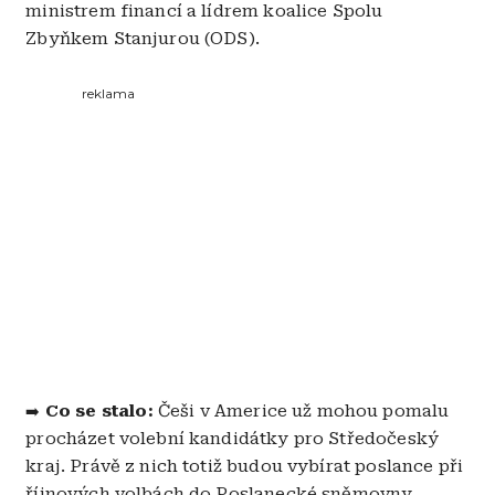
ministrem financí a lídrem koalice Spolu
Zbyňkem Stanjurou (ODS).
reklama
Co se stalo:
Češi v Americe už mohou pomalu
➡️
procházet volební kandidátky pro Středočeský
kraj. Právě z nich totiž budou vybírat poslance při
říjnových volbách do Poslanecké sněmovny.