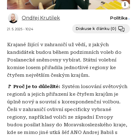
Ondřej Krutilek
Politika
Diskuse k článku
(0)
21. 5. 2025 - 10:24
Krajané žijící v zahraničí už vědí, z jakých
kandidátek budou během podzimních voleb do
Poslanecké sněmovny vybírat. Státní volební
komise losem přiřadila jednotlivé regiony ke
čtyřem největším českým krajům.
🚩 Proč je to důležité:
Systém losování světových
regionů a jejich přiřazení ke čtyřem krajům je
úplně nový a souvisí s korespondenční volbou.
Češi v zahraničí ovlivní specificky vybrané
regiony, například voliči ze západní Evropy
budou posílat hlasy do Moravskoslezského kraje,
kde se mimo jiné utká šéf ANO Andrej Babiš s