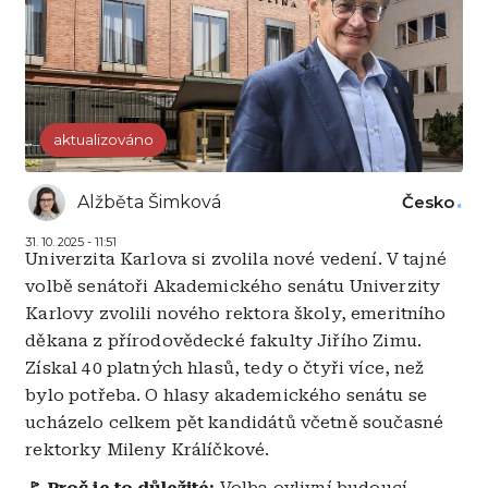
aktualizováno
Alžběta Šimková
Česko
31. 10. 2025 - 11:51
Univerzita Karlova si zvolila nové vedení. V tajné
volbě senátoři Akademického senátu Univerzity
Karlovy zvolili nového rektora školy, emeritního
děkana z přírodovědecké fakulty Jiřího Zimu.
Získal 40 platných hlasů, tedy o čtyři více, než
bylo potřeba. O hlasy akademického senátu se
ucházelo celkem pět kandidátů včetně současné
rektorky Mileny Králíčkové.
🚩 Proč je to důležité:
Volba ovlivní budoucí