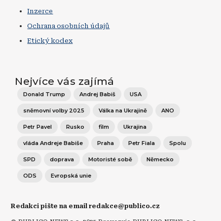
Inzerce
Ochrana osobních údajů
Etický kodex
Nejvíce vás zajímá
Donald Trump
Andrej Babiš
USA
sněmovní volby 2025
Válka na Ukrajině
ANO
Petr Pavel
Rusko
film
Ukrajina
vláda Andreje Babiše
Praha
Petr Fiala
Spolu
SPD
doprava
Motoristé sobě
Německo
ODS
Evropská unie
Redakci pište na email redakce@publico.cz