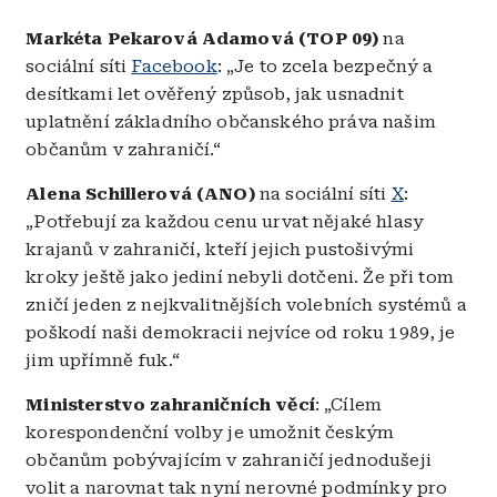
Markéta Pekarová Adamová (TOP 09)
na
sociální síti
Facebook
: „Je to zcela bezpečný a
desítkami let ověřený způsob, jak usnadnit
uplatnění základního občanského práva našim
občanům v zahraničí.“
Alena Schillerová (ANO)
na sociální síti
X
:
„Potřebují za každou cenu urvat nějaké hlasy
krajanů v zahraničí, kteří jejich pustošivými
kroky ještě jako jediní nebyli dotčeni. Že při tom
zničí jeden z nejkvalitnějších volebních systémů a
poškodí naši demokracii nejvíce od roku 1989, je
jim upřímně fuk.“
Ministerstvo zahraničních věcí
: „Cílem
korespondenční volby je umožnit českým
občanům pobývajícím v zahraničí jednodušeji
volit a narovnat tak nyní nerovné podmínky pro