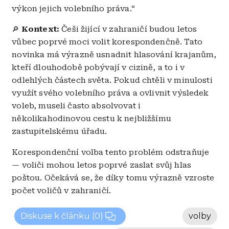
výkon jejich volebního práva.“
Kontext:
Češi žijící v zahraničí budou letos
🔎
vůbec poprvé moci volit korespondenčně. Tato
novinka má výrazně usnadnit hlasování krajanům,
kteří dlouhodobě pobývají v cizině, a to i v
odlehlých částech světa. Pokud chtěli v minulosti
využít svého volebního práva a ovlivnit výsledek
voleb, museli často absolvovat i
několikahodinovou cestu k nejbližšímu
zastupitelskému úřadu.
Korespondenční volba tento problém odstraňuje
— voliči mohou letos poprvé zaslat svůj hlas
poštou. Očekává se, že díky tomu výrazně vzroste
počet voličů v zahraničí.
Diskuse k článku
(0)
volby