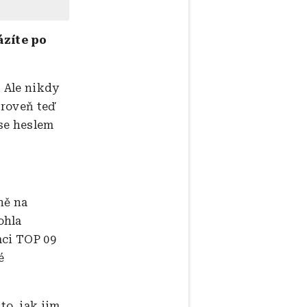
ázíte po
. Ale nikdy
ároveň teď
se heslem
ně na
ohla
mci TOP 09
é
to, jak jim