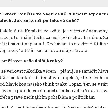
i letech končíte ve Sněmovně. A z politiky odch
letech. Jak se končí po takové době?
ijak fatálně. Nemizím ze světa, jen z české Sněmovny
, že je to finální tečka za mojí politickou kariérou. Z
étní návrat neplánuji. Nechávám to otevřené. Řídím 
kej nikdy“ a těším se na novou etapu života.
směřovat vaše další kroky?
 se věnovat několika věcem – plánuji se zaměřit hlav
 Už mám konkrétní představu projektů, které bych m
pod hlavičkou našeho think tanku Topaz. Ten se v rá
lávání a publikační činnosti. Ráda bych předávala sv
třeba právě začínajícím politikům a političkám.
hodně trápí téma dezinformací v české společnosti a 