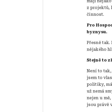
mají nějako
z projektů, 
činnost.
Pro Hospod
byznysu.
Přesně tak.
nějakého hl
Stejně to 
Není to tak,
jsem to vla
politiky, m
už nemá smy
nejen u mě, 
jsou právě 