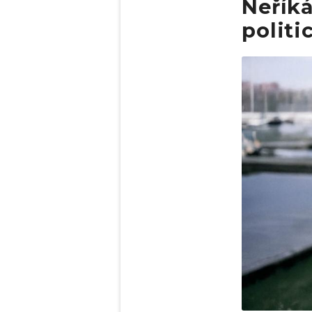
Neříká
politi
Obrázek