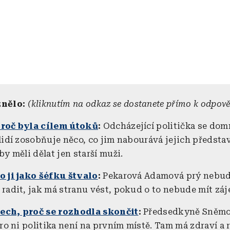
znělo:
(kliknutím na odkaz se dostanete přímo k odpově
proč byla cílem útoků
:
Odcházející politička se dom
lidí zosobňuje něco, co jim nabourává jejich představ
by měli dělat jen starší muži.
o ji jako šéfku štvalo
:
Pekarová Adamová prý nebu
 radit, jak má stranu vést, pokud o to nebude mít záj
ech, proč se rozhodla skončit
:
Předsedkyně Sněm
pro ni politika není na prvním místě. Tam má zdraví a 