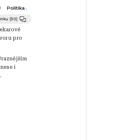
Politika
0
lánku
(50)
ekarové
voru pro
ýraznějším
 nese i
.