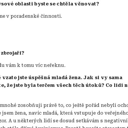
sové oblasti byste se chtěla věnovat?
me v poradenské činnosti.
 zbrojaři?
du vám k tomu víc neřeknu.
 vzato jste úspěšná mladá žena. Jak si vy sama
e, že jste byla terčem všech těch útoků? Co lidi 
 mnohé zosobňuji právě to, co ještě pořád nebyli och
e jsem žena, navíc mladá, která vstupuje do veřejnéh
zor. A u některých lidí se dosud setkávám s negativní