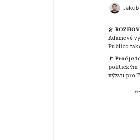
Jakub 
🎤
ROZHOV
Adamové vyž
Publico také
🚩 Proč je t
politickým 
výzvu pro T
re