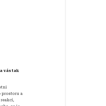
na vás tak
otni
o prostoru a
 reakcí,