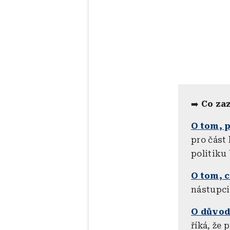
➡️
Co za
O tom, 
pro část 
politiku 
O tom, c
nástupci
O důvod
říká, že 