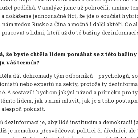
ohužel podléhá. V analýze jsme už pokročili, umíme t
a dokážeme jednoznačně říct, že jde o součást hybrid
i nám vedou Rusko a Čína a možná i další aktéři. Co a
pracovat s lidmi, kteří už do té bažiny dezinformací 
, že byste chtěla lidem pomáhat se z této bažiny 
ju váš termín?
htěla dát dohromady tým odborníků – psychologů, soc
igionistů nebo expertů na sekty, protože ty dezinform
é. A sestavili bychom jakýsi návod a příručku pro ty
 těmto lidem, jak s nimi mluvit, jak je z toho postupn
o alespoň pokusit.
lů dezinformací je, aby lidé institucím a demokracii 
díž je nemohou přesvědčovat politici či úředníci, ale t