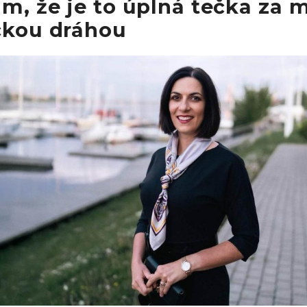
m, že je to úplná tečka za m
ckou dráhou