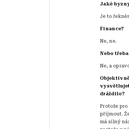
Jaké byzny
Je to řekně
Finance?
Ne, ne.
Nebo třeba
Ne, a oprav
Objektivně
vysvětlujet
dráždilo?
Protože pro
přijmout. Ž
má silný ná