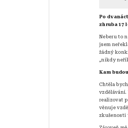
Po dvanáct
zhruba 17 
Neberu to n
jsem neřekla
žádný konkr
„nikdy neří
Kam budou 
Chtěla bych
vzdělávání.
realizovat 
věnuje vzdě
zkušenosti 
Zároveň mě 