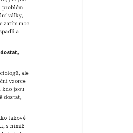
en problém
ní války,
le zatím moc
spadli a
dostat,
iologů, ale
ační vzorce
, kdo jsou
ě dostat,
jako takové
i, s nimiž