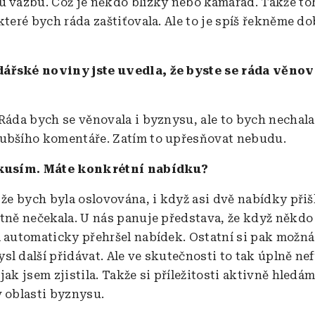
u vazbu. Což je někdo blízký nebo kamarád. Takže toh
které bych ráda zaštiťovala. Ale to je spíš řekněme d
ářské noviny jste uvedla, že byste se ráda věnov
 Ráda bych se věnovala i byznysu, ale to bych nechala
ubšího komentáře. Zatím to upřesňovat nebudu.
zkusím. Máte konkrétní nabídku?
 že bych byla oslovována, i když asi dvě nabídky přišl
stně nečekala. U nás panuje představa, že když někdo
á automaticky přehršel nabídek. Ostatní si pak možná
sl další přidávat. Ale ve skutečnosti to tak úplně ne
jak jsem zjistila. Takže si příležitosti aktivně hledá
v oblasti byznysu.