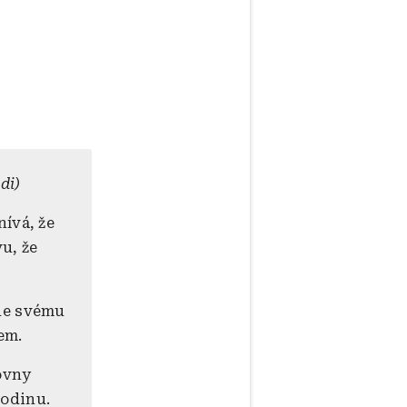
di)
nívá, že
u, že
de svému
em.
ovny
rodinu.