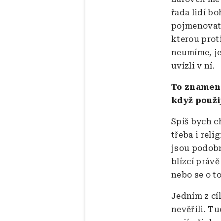
řada lidí b
pojmenovat 
kterou prot
neumíme, je 
uvízli v ní.
To znamená
když použi
Spíš bych c
třeba i rel
jsou podobn
blízcí právě
nebo se o t
Jedním z cí
nevěřili. Tu