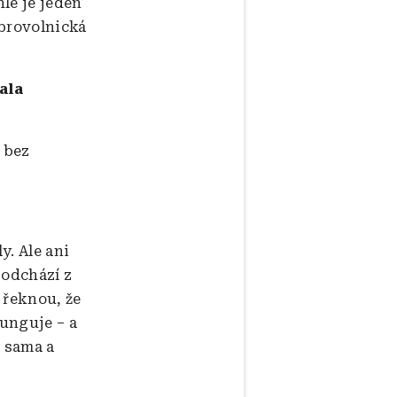
le je jeden
obrovolnická
ala
 bez
y. Ale ani
 odchází z
 řeknou, že
funguje – a
m sama a