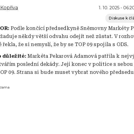
Kopřiva
1. 10. 2025 - 06:2
Diskuse k č
OR:
Podle končící předsedkyně Sněmovny Markéty P
aduje někdy větší odvahu odejít než zůstat. V rozho
 řekla, že si nemyslí, že by se TOP 09 spojila s ODS.
o důležité:
Markéta Pekarová Adamová patřila k nejv
tvářím poslední dekády. Její konec v politice s sebou
OP 09. Strana si bude muset vybrat nového předsedu
klama