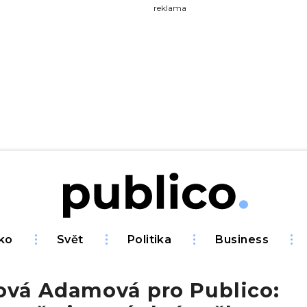
yhledávejte na Publiku
reklama
ko
Svět
Politika
Business
ová Adamová pro Publico: