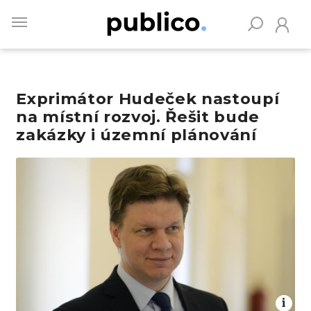
Skip
to
main
content
Exprimátor Hudeček nastoupí
Vyhledávejte na Publiku
na místní rozvoj. Řešit bude
zakázky i územní plánování
Obrázek