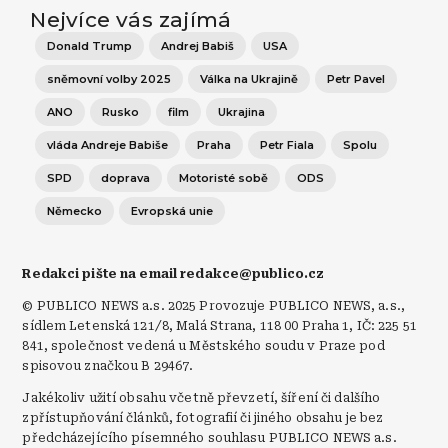
Nejvíce vás zajímá
Donald Trump
Andrej Babiš
USA
sněmovní volby 2025
Válka na Ukrajině
Petr Pavel
ANO
Rusko
film
Ukrajina
vláda Andreje Babiše
Praha
Petr Fiala
Spolu
SPD
doprava
Motoristé sobě
ODS
Německo
Evropská unie
Redakci pište na email redakce@publico.cz
© PUBLICO NEWS a.s. 2025 Provozuje PUBLICO NEWS, a.s.,
sídlem Letenská 121/8, Malá Strana, 118 00 Praha 1, IČ: 225 51
841, společnost vedená u Městského soudu v Praze pod
spisovou značkou B 29467.
Jakékoliv užití obsahu včetně převzetí, šíření či dalšího
zpřístupňování článků, fotografií či jiného obsahu je bez
předcházejícího písemného souhlasu PUBLICO NEWS a.s.