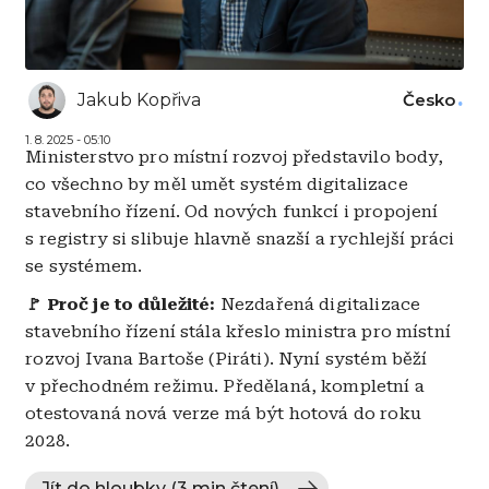
Jakub Kopřiva
Česko
1. 8. 2025 - 05:10
Ministerstvo pro místní rozvoj představilo body,
co všechno by měl umět systém digitalizace
stavebního řízení. Od nových funkcí i propojení
s registry si slibuje hlavně snazší a rychlejší práci
se systémem.
🚩 Proč je to důležité:
Nezdařená digitalizace
stavebního řízení stála křeslo ministra pro místní
rozvoj Ivana Bartoše (Piráti). Nyní systém běží
v přechodném režimu. Předělaná, kompletní a
otestovaná nová verze má být hotová do roku
2028.
Jít do hloubky (3 min čtení)