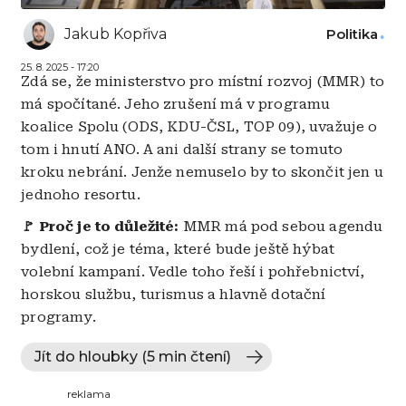
Jakub Kopřiva
Politika
25. 8. 2025 - 17:20
Zdá se, že ministerstvo pro místní rozvoj (MMR) to
má spočítané. Jeho zrušení má v programu
koalice Spolu (ODS, KDU-ČSL, TOP 09), uvažuje o
tom i hnutí ANO. A ani další strany se tomuto
kroku nebrání. Jenže nemuselo by to skončit jen u
jednoho resortu.
🚩
Proč je to důležité:
MMR má pod sebou agendu
bydlení, což je téma, které bude ještě hýbat
volební kampaní. Vedle toho řeší i pohřebnictví,
horskou službu, turismus a hlavně dotační
programy.
Jít do hloubky (5 min čtení)
reklama