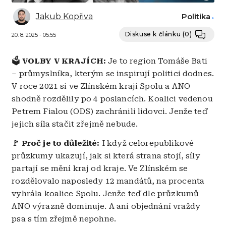
Jakub Kopřiva
Politika
Diskuse k článku
(0)
20. 8. 2025 - 05:55
🗳️
VOLBY V KRAJÍCH:
Je to region Tomáše Bati
– průmyslníka, kterým se inspirují politici dodnes.
V roce 2021 si ve Zlínském kraji Spolu a ANO
shodně rozdělily po 4 poslancích. Koalici vedenou
Petrem Fialou (ODS) zachránili lidovci. Jenže teď
jejich síla stačit zřejmě nebude.
🚩
Proč je to důležité:
I když celorepublikové
průzkumy ukazují, jak si která strana stojí, síly
partají se mění kraj od kraje. Ve Zlínském se
rozdělovalo naposledy 12 mandátů, na procenta
vyhrála koalice Spolu. Jenže teď dle průzkumů
ANO výrazně dominuje. A ani objednání vraždy
psa s tím zřejmě nepohne.