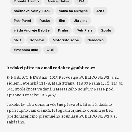
Donald Trump
Andrej Babiš
USA
sněmovní volby 2025
Válka na Ukrajině
ANO
Petr Pavel
Rusko
film
Ukrajina
vláda Andreje Babiše
Praha
Petr Fiala
Spolu
SPD
doprava
Motoristé sobě
Německo
Evropská unie
ODS
Redakci pište na email redakce@publico.cz
© PUBLICO NEWS a.s. 2025 Provozuje PUBLICO NEWS, a.s.,
sídlem Letenská 121/8, Malá Strana, 118 00 Praha 1, IČ: 225 51
841, společnost vedená u Městského soudu v Praze pod
spisovou značkou B 29467.
Jakékoliv užití obsahu včetně převzetí, šíření či dalšího
zpřístupňování článků, fotografií či jiného obsahu je bez
předcházejícího písemného souhlasu PUBLICO NEWS a.s.
zakázáno.