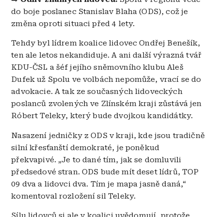
do boje poslanec Stanislav Blaha (ODS), což je
změna oproti situaci před 4 lety.
Tehdy byl lídrem koalice lidovec Ondřej Benešík,
ten ale letos nekandiduje. A ani další výrazná tvář
KDU-ČSL a šéf jejího sněmovního klubu Aleš
Dufek už Spolu ve volbách nepomůže, vrací se do
advokacie. A tak ze současných lidoveckých
poslanců zvolených ve Zlínském kraji zůstává jen
Róbert Teleky, který bude dvojkou kandidátky.
Nasazení jedničky z ODS v kraji, kde jsou tradičně
silní křesťanští demokraté, je poněkud
překvapivé. „Je to dané tím, jak se domluvili
předsedové stran. ODS bude mít deset lídrů, TOP
09 dva a lidovci dva. Tím je mapa jasně daná,“
komentoval rozložení sil Teleky.
Sílu lidovců si ale v koalici uvědomují, protože