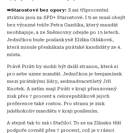
➡️Starostové bez opory:
S asi tříprocentní
ztrátou jsou za SPD+ Starostové. I ti se musí obejít
bez výrazné tváře Petra Gazdíka, který mandát
neobhajuje, a ze Sněmovny odejde po 15 letech.
Jedničkou bude poslankyně Eliška Olšáková,
která minule přeskákala pirátské kandidáty ze 4.
místa.
Právě Piráti by mohli být další stranou, která si
pro sebe uzme mandát. Jedničkou je benjamínek
mezi pirátskými lídry, sedmadvacetiletý Jiří
Knotek. A zatím mají Piráti v kraji přisuzovaný
zisk přes 7 procent a celorepublikově jejich
preference také rostou. Pro stranu je zisk
jakéhokoliv mandátu v kraji posílením.
A stejně tak to má i Stačilo!. To se na Zlínsku těší
podpoře rovněž přes 7 procent, což je v rámci