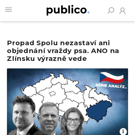
Skip
to
main
content
Propad Spolu nezastaví ani
Vyhledávejte na Publiku
objednání vraždy psa. ANO na
Zlínsku výrazně vede
Obrázek