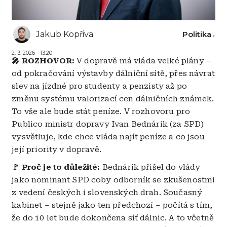
Jakub Kopřiva
Politika
2. 3. 2026 - 13:20
🎤 ROZHOVOR:
V dopravě má vláda velké plány –
od pokračování výstavby dálniční sítě, přes návrat
slev na jízdné pro studenty a penzisty až po
změnu systému valorizací cen dálničních známek.
To vše ale bude stát peníze. V rozhovoru pro
Publico ministr dopravy Ivan Bednárik (za SPD)
vysvětluje, kde chce vláda najít peníze a co jsou
její priority v dopravě.
🚩 Proč je to důležité:
Bednárik přišel do vlády
jako nominant SPD coby odborník se zkušenostmi
z vedení českých i slovenských drah. Současný
kabinet – stejně jako ten předchozí – počítá s tím,
že do 10 let bude dokončena síť dálnic. A to včetně