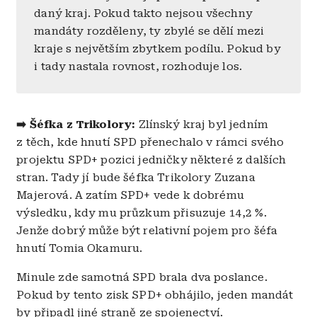
daný kraj. Pokud takto nejsou všechny
mandáty rozděleny, ty zbylé se dělí mezi
kraje s největším zbytkem podílu. Pokud by
i tady nastala rovnost, rozhoduje los.
➡️
Šéfka z Trikolory:
Zlínský kraj byl jedním
z těch, kde hnutí SPD přenechalo v rámci svého
projektu SPD+ pozici jedničky některé z dalších
stran. Tady jí bude šéfka Trikolory Zuzana
Majerová. A zatím SPD+ vede k dobrému
výsledku, kdy mu průzkum přisuzuje 14,2 %.
Jenže dobrý může být relativní pojem pro šéfa
hnutí Tomia Okamuru.
Minule zde samotná SPD brala dva poslance.
Pokud by tento zisk SPD+ obhájilo, jeden mandát
by připadl jiné straně ze spojenectví.