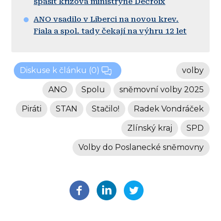
spasit krizová ministryně Decroix
ANO vsadilo v Liberci na novou krev.
Fiala a spol. tady čekají na výhru 12 let
Diskuse k článku
(0)
volby
ANO
Spolu
sněmovní volby 2025
Piráti
STAN
Stačilo!
Radek Vondráček
Zlínský kraj
SPD
Volby do Poslanecké sněmovny