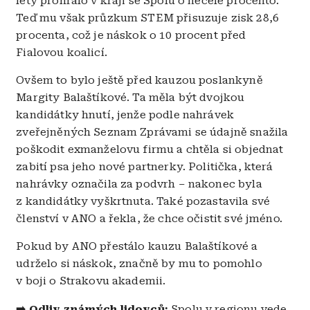
lety prohrálo v kraji se Spolu o necelé procento.
Teď mu však průzkum STEM přisuzuje zisk 28,6
procenta, což je náskok o 10 procent před
Fialovou koalicí.
Ovšem to bylo ještě před kauzou poslankyně
Margity Balaštíkové. Ta měla být dvojkou
kandidátky hnutí, jenže podle nahrávek
zveřejněných Seznam Zprávami se údajně snažila
poškodit exmanželovu firmu a chtěla si objednat
zabití psa jeho nové partnerky. Politička, která
nahrávky označila za podvrh – nakonec byla
z kandidátky vyškrtnuta. Také pozastavila své
členství v ANO a řekla, že chce očistit své jméno.
Pokud by ANO přestálo kauzu Balaštíkové a
udrželo si náskok, značně by mu to pomohlo
v boji o Strakovu akademii.
➡️
Odliv známých lidovců:
Spolu v regionu vede