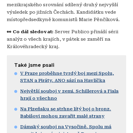
mezikrajského srovnání sdílený druhý nejvyšší
výsledek po jižních Čechách. Kandidátku vede
místopředsedkyně komunistů Marie Pěnčíková.
👀
Co dál sledovat:
Server Publico přináší sérii
analýz o všech krajích, v pátek se zaměří na
Královéhradecký kraj.
Také jsme psali
V Praze proběhne tvrdý boj mezi Spolu,
STAN a Piráty. ANO sází na Havlíčka
Největší souboj v zemi. Schillerová a Fiala
hrají o všechno
Na Plzeňsku se strhne lítý boj o bronz.
Babišovi mohou zavařit malé strany
Dámský souboj na Vysočině. Spolu má