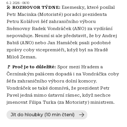
6. 2. 2026 - 06:10
🎤
ROZHOVOR TÝDNE:
Esemesky, které posílal
Petr Macinka (Motoristé) poradci prezidenta
Petru Kolářovi šéf zahraničního výboru
Sněmovny Radek Vondráček (ANO) za vydírání
nepovažuje. Neumí si ale představit, že by Andrej
Babiš (ANO) nebo Jan Hamáček psali podobné
zprávy coby vicepremiéři, když byl na Hradě
Miloš Zeman.
🚩 Proč je to důležité:
Spor mezi Hradem a
Černínským palácem dopadá i na Vondráčka coby
šéfa zahraničního výboru dolní komory.
Vondráček se také domnívá, že prezident Petr
Pavel jedná mimo ústavní rámec, když nechce
jmenovat Filipa Turka (za Motoristy) ministrem.
Jít do hloubky (10 min čtení)