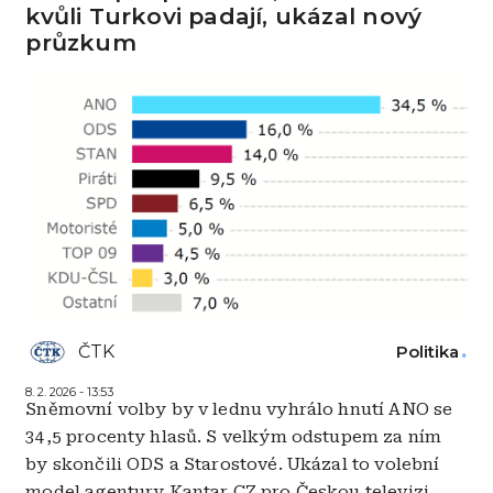
kvůli Turkovi padají, ukázal nový
průzkum
ČTK
Politika
8. 2. 2026 - 13:53
Sněmovní volby by v lednu vyhrálo hnutí ANO se
34,5 procenty hlasů. S velkým odstupem za ním
by skončili ODS a Starostové. Ukázal to volební
model agentury Kantar CZ pro Českou televizi.