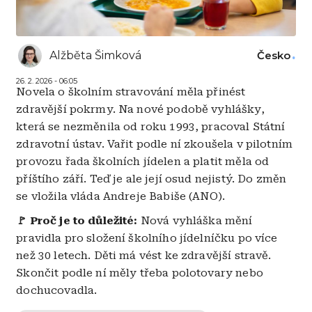
Alžběta Šimková
Česko
26. 2. 2026 - 06:05
Novela o školním stravování měla přinést
zdravější pokrmy. Na nové podobě vyhlášky,
která se nezměnila od roku 1993, pracoval Státní
zdravotní ústav. Vařit podle ní zkoušela v pilotním
provozu řada školních jídelen a platit měla od
příštího září. Teď je ale její osud nejistý. Do změn
se vložila vláda Andreje Babiše (ANO).
🚩 Proč je to důležité:
Nová vyhláška mění
pravidla pro složení školního jídelníčku po více
než 30 letech. Děti má vést ke zdravější stravě.
Skončit podle ní měly třeba polotovary nebo
dochucovadla.