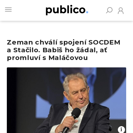
Skip
to
main
content
Zeman chválí spojení SOCDEM
Vyhledávejte na Publiku
a Stačilo. Babiš ho žádal, ať
promluví s Maláčovou
Obrázek