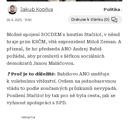
Jakub Kopřiva
Politika
Diskuse k článku
(0)
26. 6. 2025 - 15:50
Možné spojení SOCDEM s hnutím Stačilo!, v němž
hraje prim KSČM, vítá exprezident Miloš Zeman. A
přiznal, že ho předseda ANO Andrej Babiš
požádal, aby promluvil s šéfkou sociálních
demokratů Janou Maláčovou.
🚩Proč je to důležité:
Babišovo ANO směřuje
k volebnímu vítězství. Ovšem na jednobarevnou
vládu to podle současných průzkumů nevypadá.
Posílení Stačilo! by tak pro ně byla cesta, jak se
vyhnout spolupráci s SPD.
reklama