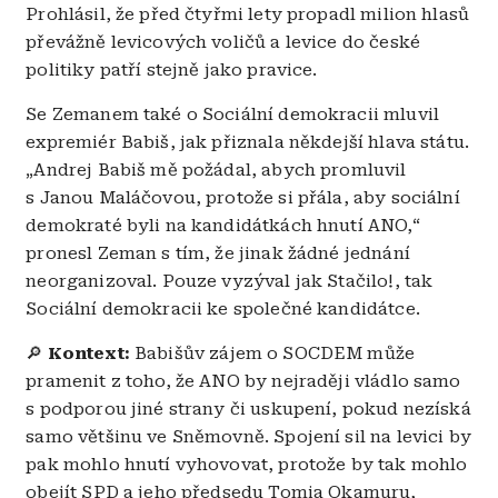
Prohlásil, že před čtyřmi lety propadl milion hlasů
převážně levicových voličů a levice do české
politiky patří stejně jako pravice.
Se Zemanem také o Sociální demokracii mluvil
expremiér Babiš, jak přiznala někdejší hlava státu.
„Andrej Babiš mě požádal, abych promluvil
s Janou Maláčovou, protože si přála, aby sociální
demokraté byli na kandidátkách hnutí ANO,“
pronesl Zeman s tím, že jinak žádné jednání
neorganizoval. Pouze vyzýval jak Stačilo!, tak
Sociální demokracii ke společné kandidátce.
🔎
Kontext:
Babišův zájem o SOCDEM může
pramenit z toho, že ANO by nejraději vládlo samo
s podporou jiné strany či uskupení, pokud nezíská
samo většinu ve Sněmovně. Spojení sil na levici by
pak mohlo hnutí vyhovovat, protože by tak mohlo
obejít SPD a jeho předsedu Tomia Okamuru,