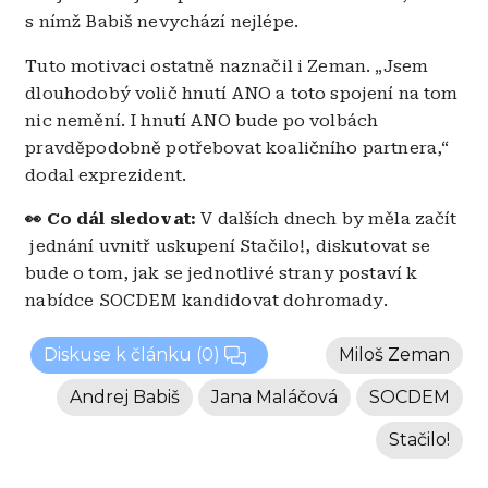
s nímž Babiš nevychází nejlépe.
Tuto motivaci ostatně naznačil i Zeman. „Jsem
dlouhodobý volič hnutí ANO a toto spojení na tom
nic nemění. I hnutí ANO bude po volbách
pravděpodobně potřebovat koaličního partnera,“
dodal exprezident.
👀 Co dál sledovat:
V dalších dnech by měla začít
jednání uvnitř uskupení Stačilo!, diskutovat se
bude o tom, jak se jednotlivé strany postaví k
nabídce SOCDEM kandidovat dohromady.
Diskuse k článku
(0)
Miloš Zeman
Andrej Babiš
Jana Maláčová
SOCDEM
Stačilo!