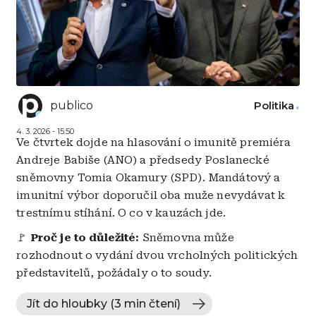
publico
Politika
4. 3. 2026 - 15:50
Ve čtvrtek dojde na hlasování o imunitě premiéra
Andreje Babiše (ANO) a předsedy Poslanecké
sněmovny Tomia Okamury (SPD). Mandátový a
imunitní výbor doporučil oba muže nevydávat k
trestnímu stíhání. O co v kauzách jde.
🚩
Proč je to důležité:
Sněmovna může
rozhodnout o vydání dvou vrcholných politických
představitelů, požádaly o to soudy.
Jít do hloubky (3 min čtení)