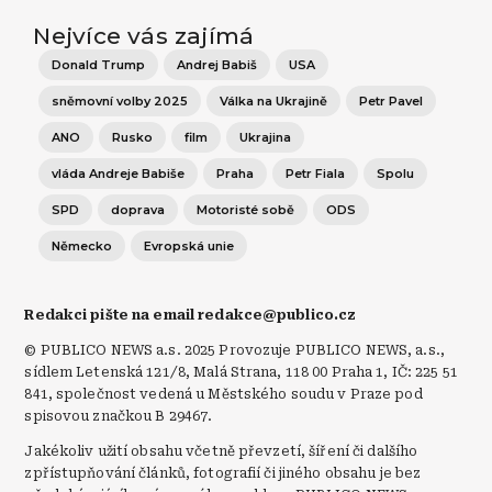
Nejvíce vás zajímá
Donald Trump
Andrej Babiš
USA
sněmovní volby 2025
Válka na Ukrajině
Petr Pavel
ANO
Rusko
film
Ukrajina
vláda Andreje Babiše
Praha
Petr Fiala
Spolu
SPD
doprava
Motoristé sobě
ODS
Německo
Evropská unie
Redakci pište na email redakce@publico.cz
© PUBLICO NEWS a.s. 2025 Provozuje PUBLICO NEWS, a.s.,
sídlem Letenská 121/8, Malá Strana, 118 00 Praha 1, IČ: 225 51
841, společnost vedená u Městského soudu v Praze pod
spisovou značkou B 29467.
Jakékoliv užití obsahu včetně převzetí, šíření či dalšího
zpřístupňování článků, fotografií či jiného obsahu je bez