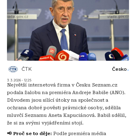
ČTK
Česko
3. 3. 2026 - 12:25
Největší internetová firma v Česku Seznam.cz
podala žalobu na premiéra Andreje Babiše (ANO).
Důvodem jsou sílící útoky na společnost a
ochrana dobré pověsti právnické osoby, sdělila
mluvčí Seznamu Aneta Kapuciánová. Babiš sdělil,
že si za svými vyjádřeními stojí.
📢 Proč se to děje:
Podle premiéra média