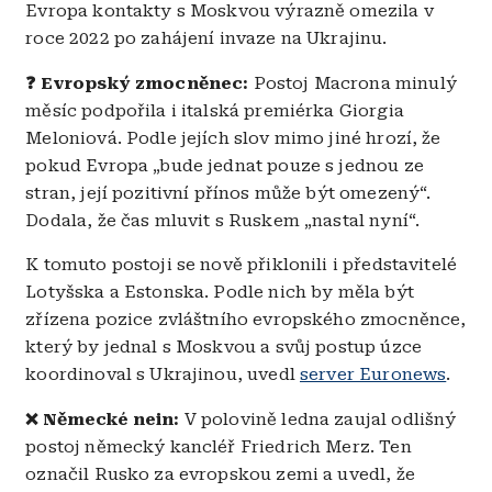
Evropa kontakty s Moskvou výrazně omezila v
roce 2022 po zahájení invaze na Ukrajinu.
❓ Evropský zmocněnec:
Postoj Macrona minulý
měsíc podpořila i italská premiérka Giorgia
Meloniová. Podle jejích slov mimo jiné hrozí, že
pokud Evropa „bude jednat pouze s jednou ze
stran, její pozitivní přínos může být omezený“.
Dodala, že čas mluvit s Ruskem „nastal nyní“.
K tomuto postoji se nově přiklonili i představitelé
Lotyšska a Estonska. Podle nich by měla být
zřízena pozice zvláštního evropského zmocněnce,
který by jednal s Moskvou a svůj postup úzce
koordinoval s Ukrajinou, uvedl
server Euronews
.
❌ Německé nein:
V polovině ledna zaujal odlišný
postoj německý kancléř Friedrich Merz. Ten
označil Rusko za evropskou zemi a uvedl, že