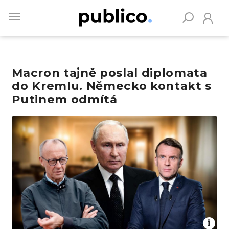
Skip
to
main
content
Macron tajně poslal diplomata
Vyhledávejte na Publiku
do Kremlu. Německo kontakt s
Putinem odmítá
Obrázek