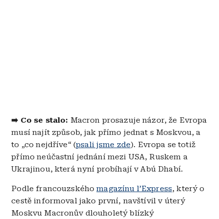
➡️ Co se stalo:
Macron prosazuje názor, že Evropa
musí najít způsob, jak přímo jednat s Moskvou, a
to „co nejdříve“ (
psali jsme zde
). Evropa se totiž
přímo neúčastní jednání mezi USA, Ruskem a
Ukrajinou, která nyní probíhají v Abú Dhabí.
Podle francouzského
magazínu l’Express
, který o
cestě informoval jako první, navštívil v úterý
Moskvu Macronův dlouholetý blízký