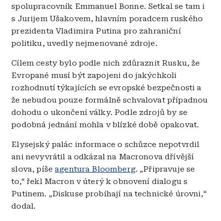
spolupracovník Emmanuel Bonne. Setkal se tam i
s Jurijem Ušakovem, hlavním poradcem ruského
prezidenta Vladimira Putina pro zahraniční
politiku, uvedly nejmenované zdroje.
Cílem cesty bylo podle nich zdůraznit Rusku, že
Evropané musí být zapojeni do jakýchkoli
rozhodnutí týkajících se evropské bezpečnosti a
že nebudou pouze formálně schvalovat případnou
dohodu o ukončení války. Podle zdrojů by se
podobná jednání mohla v blízké době opakovat.
Elysejský palác informace o schůzce nepotvrdil
ani nevyvrátil a odkázal na Macronova dřívější
slova, píše
agentura Bloomberg
. „Připravuje se
to,“ řekl Macron v úterý k obnovení dialogu s
Putinem. „Diskuse probíhají na technické úrovni,“
dodal.