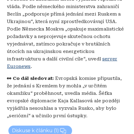
vláda. Podle německého ministerstva zahraničí
Berlín „podporuje přímá jednání mezi Ruskem a
Ukrajinou“, která nyní zprostředkovávají USA.
Podle Německa Moskva „opakuje maximalistické
požadavky a neprojevuje skutečnou ochotu
vyjednávat, zatímco pokračuje v brutálních
útocích na ukrajinskou energetickou
infrastrukturu a další civilní cíle“, uvedl
server
Euronews
.
👀 Co dál sledovat:
Evropská komise připustila,
že jednání s Kremlem by mohla „v určitém
okamžiku“ proběhnout, uvedla média. Šéfka
evropské diplomacie Kaja Kallasová ale později
vyjádřila nesouhlas a vyzvala Rusko, aby bylo
„seriózní“ a učinilo první ústupky.
Diskuse k článku
(1)