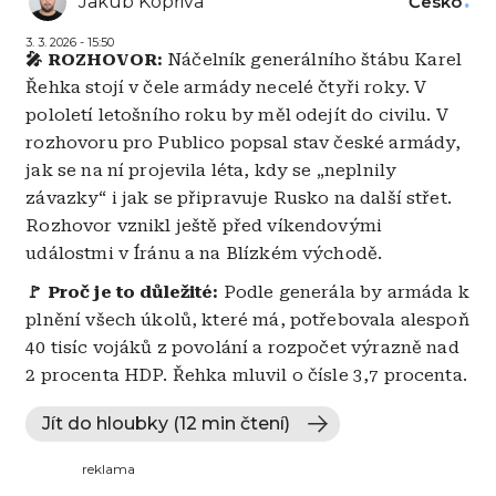
Jakub Kopřiva
Česko
3. 3. 2026 - 15:50
🎤 ROZHOVOR:
Náčelník generálního štábu Karel
Řehka stojí v čele armády necelé čtyři roky. V
pololetí letošního roku by měl odejít do civilu. V
rozhovoru pro Publico popsal stav české armády,
jak se na ní projevila léta, kdy se „neplnily
závazky“ i jak se připravuje Rusko na další střet.
Rozhovor vznikl ještě před víkendovými
událostmi v Íránu a na Blízkém východě.
🚩 Proč je to důležité:
Podle generála by armáda k
plnění všech úkolů, které má, potřebovala alespoň
40 tisíc vojáků z povolání a rozpočet výrazně nad
2 procenta HDP. Řehka mluvil o čísle 3,7 procenta.
Jít do hloubky (12 min čtení)
reklama