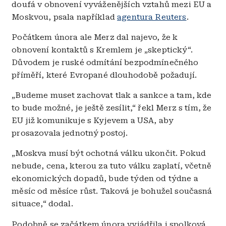
doufá v obnovení vyváženějších vztahů mezi EU a
Moskvou, psala například
agentura Reuters
.
Počátkem února ale Merz dal najevo, že k
obnovení kontaktů s Kremlem je „skeptický“.
Důvodem je ruské odmítání bezpodmínečného
příměří, které Evropané dlouhodobě požadují.
„Budeme muset zachovat tlak a sankce a tam, kde
to bude možné, je ještě zesílit,“ řekl Merz s tím, že
EU již komunikuje s Kyjevem a USA, aby
prosazovala jednotný postoj.
„Moskva musí být ochotná válku ukončit. Pokud
nebude, cena, kterou za tuto válku zaplatí, včetně
ekonomických dopadů, bude týden od týdne a
měsíc od měsíce růst. Taková je bohužel současná
situace,“ dodal.
Podobně se začátkem února vyjádřila i spolková