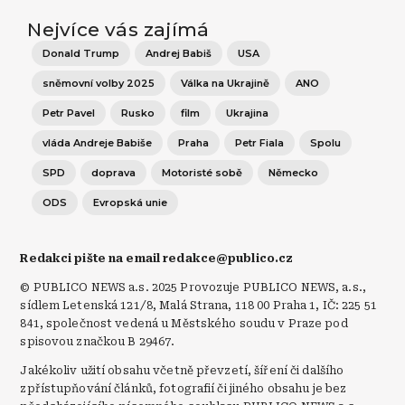
Nejvíce vás zajímá
Donald Trump
Andrej Babiš
USA
sněmovní volby 2025
Válka na Ukrajině
ANO
Petr Pavel
Rusko
film
Ukrajina
vláda Andreje Babiše
Praha
Petr Fiala
Spolu
SPD
doprava
Motoristé sobě
Německo
ODS
Evropská unie
Redakci pište na email redakce@publico.cz
© PUBLICO NEWS a.s. 2025 Provozuje PUBLICO NEWS, a.s.,
sídlem Letenská 121/8, Malá Strana, 118 00 Praha 1, IČ: 225 51
841, společnost vedená u Městského soudu v Praze pod
spisovou značkou B 29467.
Jakékoliv užití obsahu včetně převzetí, šíření či dalšího
zpřístupňování článků, fotografií či jiného obsahu je bez