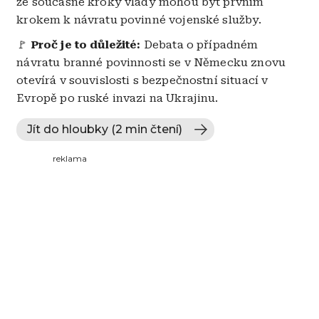
že současné kroky vlády mohou být prvním
krokem k návratu povinné vojenské služby.
🚩
Proč je to důležité:
Debata o případném
návratu branné povinnosti se v Německu znovu
otevírá v souvislosti s bezpečnostní situací v
Evropě po ruské invazi na Ukrajinu.
Jít do hloubky (2 min čtení)
reklama