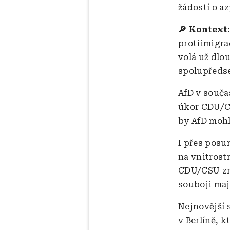
žádostí o az
🔎 Kontext
protiimigra
volá už dlou
spolupředse
AfD v souča
úkor CDU/CS
by AfD mohl
I přes posu
na vnitrost
CDU/CSU zni
souboji maj
Nejnovější 
v Berlíně, 