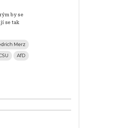
erým by se
jí se tak
edrich Merz
CSU
AfD