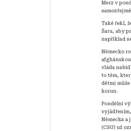
Merz v pondě
samozřejmě 
Také řekl, 
Šaru, aby p
například s
Německo ro
afghánskou 
vláda nabíd
to těm, kter
dětmi může 
korun.
Pondělní vý
vyjádřením,
Německa a j
(CSU) už oz