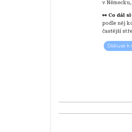
v Německu,
👀 Co dál s
podle něj ko
častější stř
Diskuse k