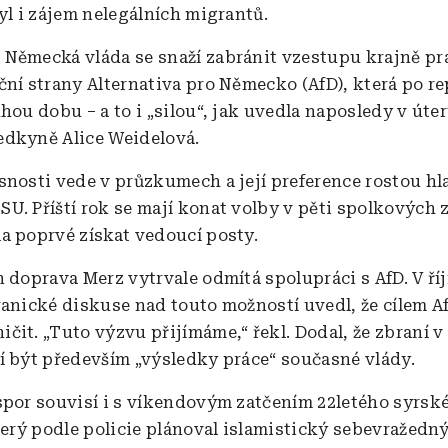
yl i zájem nelegálních migrantů.
:
Německá vláda se snaží zabránit vzestupu krajně pr
ční strany Alternativa pro Německo (AfD), která po re
hou dobu – a to i „silou“, jak uvedla naposledy v úte
dkyně Alice Weidelová.
snosti vede v průzkumech a její preference rostou hl
U. Příští rok se mají konat volby v pěti spolkových 
a poprvé získat vedoucí posty.
n doprava Merz vytrvale odmítá spolupráci s AfD. V ří
ranické diskuse nad touto možností uvedl, že cílem Af
čit. „Tuto výzvu přijímáme,“ řekl. Dodal, že zbraní v
í být především „výsledky práce“ současné vlády.
spor souvisí i s víkendovým zatčením 22letého syrs
který podle policie plánoval islamistický sebevražedn