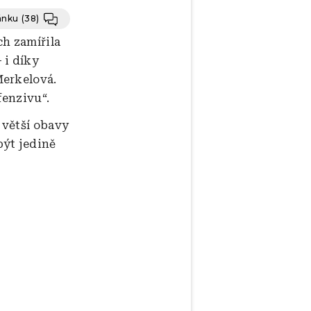
lánku
(38)
ch zamířila
 i díky
Merkelová.
fenzivu“.
jvětší obavy
být jedině