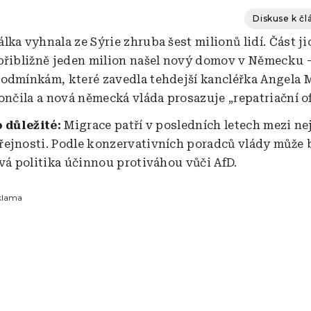
Diskuse k č
ka vyhnala ze Sýrie zhruba šest milionů lidí. Část ji
přibližně jeden milion našel nový domov v Německu –
odmínkám, které zavedla tehdejší kancléřka Angela 
končila a nová německá vláda prosazuje „repatriační o
o důležité:
Migrace patří v posledních letech mezi ne
ejnosti. Podle konzervativních poradců vlády může 
ová politika účinnou protiváhou vůči AfD.
klama