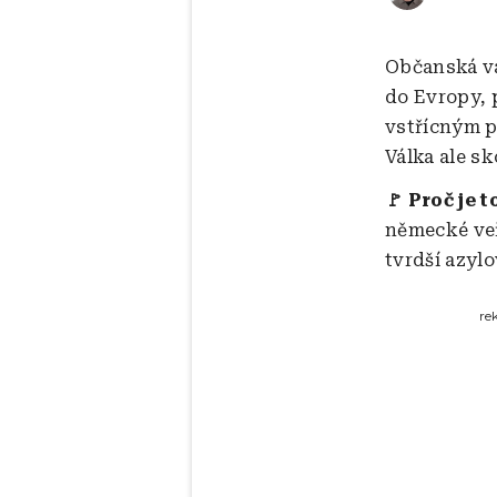
Občanská vál
do Evropy, 
vstřícným p
Válka ale s
🚩 Proč je t
německé veř
tvrdší azyl
re