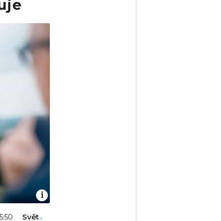
uje
Svět
05:50