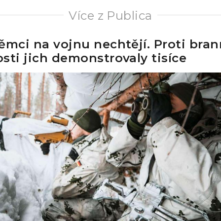
Více z Publica
ěmci na vojnu nechtějí. Proti bra
sti jich demonstrovaly tisíce