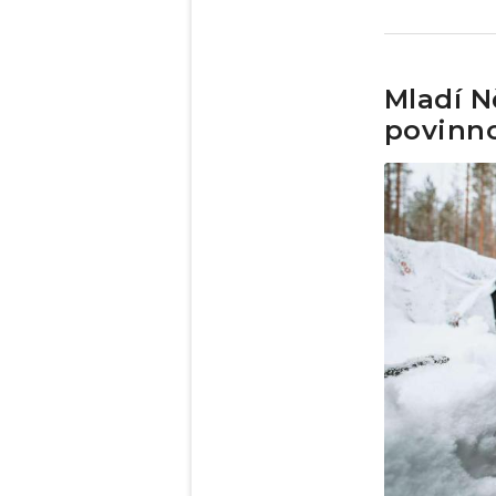
Mladí N
povinno