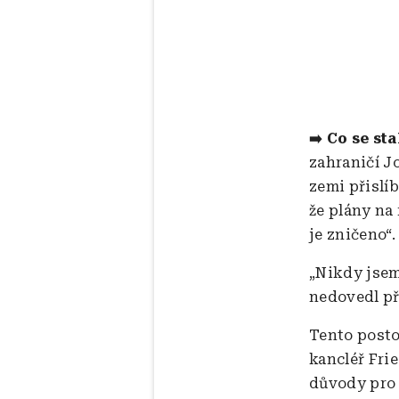
➡️ Co se st
zahraničí J
zemi přislí
že plány na 
je zničeno“.
„Nikdy jsem
nedovedl pře
Tento posto
kancléř Fri
důvody pro 