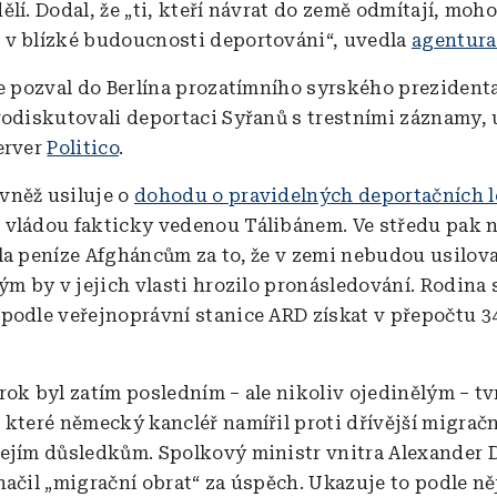
lí. Dodal, že „ti, kteří návrat do země odmítají, moh
v blízké budoucnosti deportováni“, uvedla
agentura
že pozval do Berlína prozatímního syrského preziden
rodiskutovali deportaci Syřanů s trestními záznamy, 
erver
Politico
.
vněž usiluje o
dohodu o pravidelných deportačních l
vládou fakticky vedenou Tálibánem. Ve středu pak
la peníze Afgháncům za to, že v zemi nebudou usilovat
ým by v jejich vlasti hrozilo pronásledování. Rodina 
podle veřejnoprávní stanice ARD získat v přepočtu 34
rok byl zatím posledním – ale nikoliv ojedinělým – t
 které německý kancléř namířil proti dřívější migračn
ejím důsledkům. Spolkový ministr vnitra Alexander 
načil „migrační obrat“ za úspěch. Ukazuje to podle ně