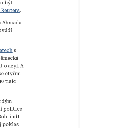
ou být
 Reuters
.
ta Ahmada
uvádí
etech
s
 německá
 o azyl. A
se čtyřmi
0 tisíc
vrdým
í politice
Dobrindt
j pokles