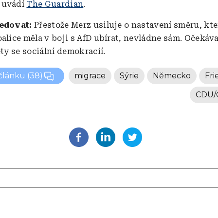
 uvádí
The Guardian
.
ledovat:
Přestože Merz usiluje o nastavení směru, kt
alice měla v boji s AfD ubírat, nevládne sám. Očekáva
ety se sociální demokracií.
 článku
(38)
migrace
Sýrie
Německo
Fri
CDU/