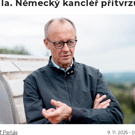
la. Německý kancléř přitvrz
f Peňás
9. 11. 2025 - 