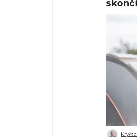
skonči
Obrázek
Kryšto