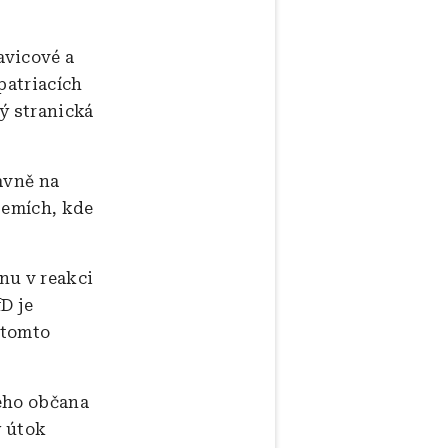
avicové a
patriacích
rý stranická
avně na
zemích, kde
jnu v reakci
D je
 tomto
kého občana
ý útok