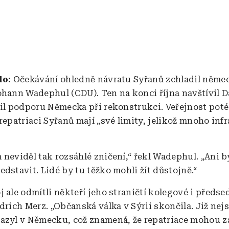
alo:
Očekávání ohledně návratu Syřanů zchladil něme
ohann Wadephul (CDU). Ten na konci října navštívil 
bil podporu Německa při rekonstrukci. Veřejnost poté
repatriaci Syřanů mají „své limity, jelikož mnoho inf
 neviděl tak rozsáhlé zničení,“ řekl Wadephul. „Ani b
dstavit. Lidé by tu těžko mohli žít důstojně.“
j ale odmítli někteří jeho straničtí kolegové i předs
edrich Merz. „Občanská válka v Sýrii skončila. Již nej
azyl v Německu, což znamená, že repatriace mohou zač