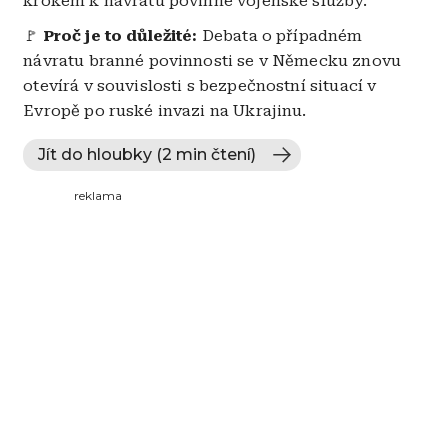
krokem k návratu povinné vojenské služby.
🚩
Proč je to důležité:
Debata o případném
návratu branné povinnosti se v Německu znovu
otevírá v souvislosti s bezpečnostní situací v
Evropě po ruské invazi na Ukrajinu.
Jít do hloubky (2 min čtení)
reklama