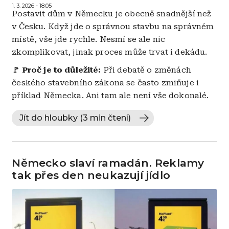
1. 3. 2026 - 18:05
Postavit dům v Německu je obecně snadnější než
v Česku. Když jde o správnou stavbu na správném
místě, vše jde rychle. Nesmí se ale nic
zkomplikovat, jinak proces může trvat i dekádu.
🚩 Proč je to důležité:
Při debatě o změnách
českého stavebního zákona se často zmiňuje i
příklad Německa. Ani tam ale není vše dokonalé.
Jít do hloubky (3 min čtení)
Německo slaví ramadán. Reklamy
tak přes den neukazují jídlo