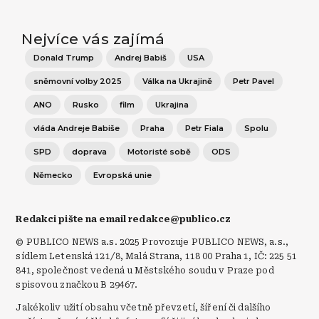
Nejvíce vás zajímá
Donald Trump
Andrej Babiš
USA
sněmovní volby 2025
Válka na Ukrajině
Petr Pavel
ANO
Rusko
film
Ukrajina
vláda Andreje Babiše
Praha
Petr Fiala
Spolu
SPD
doprava
Motoristé sobě
ODS
Německo
Evropská unie
Redakci pište na email redakce@publico.cz
© PUBLICO NEWS a.s. 2025 Provozuje PUBLICO NEWS, a.s.,
sídlem Letenská 121/8, Malá Strana, 118 00 Praha 1, IČ: 225 51
841, společnost vedená u Městského soudu v Praze pod
spisovou značkou B 29467.
Jakékoliv užití obsahu včetně převzetí, šíření či dalšího