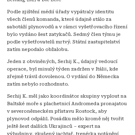
Podle zjištění médií úřady vypátraly identitu
všech členů komanda, které údajně stálo za
sabotáží plynovodů a v rámci vyšetřovacího řízení
bylo vydáno šest zatykačů. Sedmý člen týmu je
podle vyšetřovatelů mrtvý. Státní zastupitelství
zatím nepodalo obžalobu.
Jeden z obviněných, Serhij K., údajný vedoucí
operace, byl minulý týden zadržen v Itálii, kde
zřejmě trávil dovolenou. O vydání do Německa
zatím nebylo rozhodnuto.
Serhij K. měl jako koordinátor skupiny vyplout na
Baltské moře s plachetnicí Andromeda pronajatou
v severoněmeckém přístavu Rostock, aby
plynovod odpálil. Posádku mělo kromě něj tvořit
ještě šest dalších Ukrajinců – expert na
výbušniny, zkušený jachtař, trenérka potápění