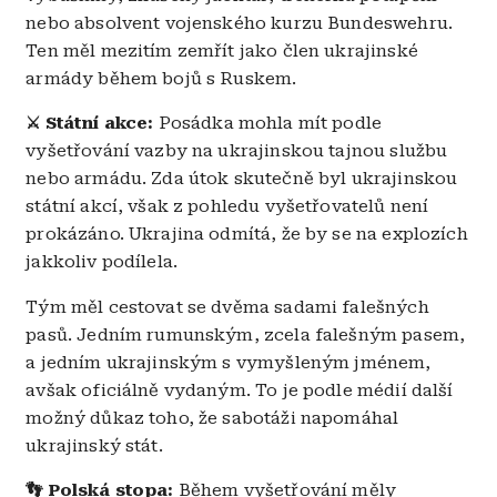
nebo absolvent vojenského kurzu Bundeswehru.
Ten měl mezitím zemřít jako člen ukrajinské
armády během bojů s Ruskem.
⚔️ Státní akce:
Posádka mohla mít podle
vyšetřování vazby na ukrajinskou tajnou službu
nebo armádu. Zda útok skutečně byl ukrajinskou
státní akcí, však z pohledu vyšetřovatelů není
prokázáno. Ukrajina odmítá, že by se na explozích
jakkoliv podílela.
Tým měl cestovat se dvěma sadami falešných
pasů. Jedním rumunským, zcela falešným pasem,
a jedním ukrajinským s vymyšleným jménem,
avšak oficiálně vydaným. To je podle médií další
možný důkaz toho, že sabotáži napomáhal
ukrajinský stát.
👣 Polská stopa:
Během vyšetřování měly