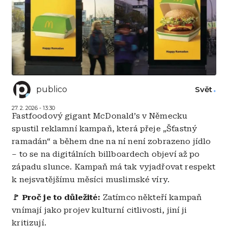
publico
Svět
27. 2. 2026 - 13:30
Fastfoodový gigant McDonald’s v Německu
spustil reklamní kampaň, která přeje „Šťastný
ramadán“ a během dne na ní není zobrazeno jídlo
– to se na digitálních billboardech objeví až po
západu slunce. Kampaň má tak vyjadřovat respekt
k nejsvatějšímu měsíci muslimské víry.
🚩 Proč je to důležité:
Zatímco někteří kampaň
vnímají jako projev kulturní citlivosti, jiní ji
kritizují.