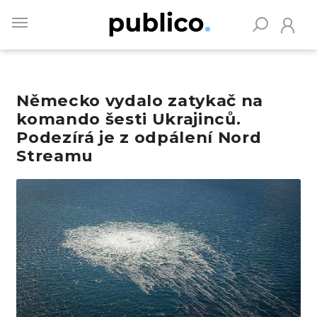
Skip
to
main
content
Německo vydalo zatykač na
Vyhledávejte na Publiku
komando šesti Ukrajinců.
Podezírá je z odpálení Nord
Streamu
Obrázek