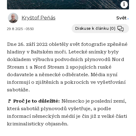
Kryštof Peňás
Svět
Diskuse k článku
(0)
29. 8. 2025 - 05:50
Dne 26. září 2022 obletěly svět fotografie zpěněné
hladiny v Baltském moři. Letecké snímky byly
dokladem výbuchu podvodních plynovodů Nord
Stream 1 a Nord Stream 2 spojujících ruské
dodavatele a německé odběratele. Média nyní
informují o zjištěních a pokrocích ve vyšetřování
sabotáže.
🚩 Proč je to důležité:
Německo je poslední zemí,
která sabotáž plynovodů vyšetřuje, a podle
informací německých médií je čin již z velké části
kriminalisticky objasněn.