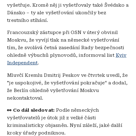
vyšetřuje. Kromě něj ji vyšetřovaly také Švédsko a
Dánsko – ty ale vyšetřování ukončily bez
trestního stíhání.
Francouzský zástupce při OSN v úterý obvinil
Moskvu, že vyvíjí tlak na německé vyšetřování
tím, že svolává četná zasedání Rady bezpečnosti
ohledně výbuchů plynovodů, informoval list
Kyiv
Independent
.
Mluvčí Kremlu Dmitrij Peskov ve čtvrtek uvedl, že
"je uspokojivé, že vyšetřování pokračuje“ a dodal,
že Berlín ohledně vyšetřování Moskvu
nekontaktoval.
👀 Co dál sledovat:
Podle německých
vyšetřovatelů je útok již z velké části
kriminalisticky objasněn. Nyní záleží, jaké další
kroky úřady podniknou.