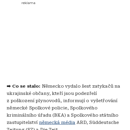
reklama
➡️ Co se stalo:
Německo vydalo šest zatykačů na
ukrajinské občany, kteří jsou podezřelí
z poškození plynovodů, informují o vyšetřování
německé Spolkové policie, Spolkového
kriminálního úřadu (BKA) a Spolkového státního
zastupitelství
německá média
ARD, Süddeutsche
Zeitung (SZ) a Die Zeit.