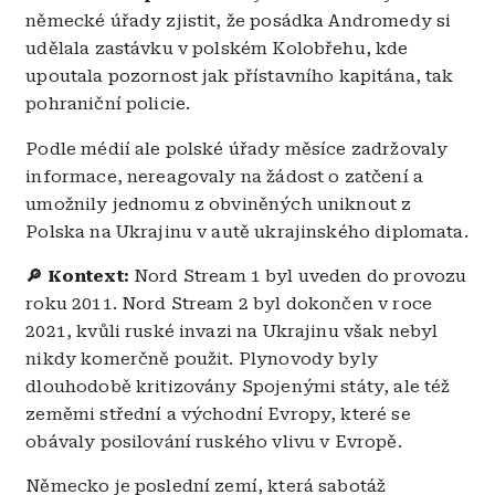
německé úřady zjistit, že posádka Andromedy si
udělala zastávku v polském Kolobřehu, kde
upoutala pozornost jak přístavního kapitána, tak
pohraniční policie.
Podle médií ale polské úřady měsíce zadržovaly
informace, nereagovaly na žádost o zatčení a
umožnily jednomu z obviněných uniknout z
Polska na Ukrajinu v autě ukrajinského diplomata.
🔎 Kontext:
Nord Stream 1 byl uveden do provozu
roku 2011. Nord Stream 2 byl dokončen v roce
2021, kvůli ruské invazi na Ukrajinu však nebyl
nikdy komerčně použit. Plynovody byly
dlouhodobě kritizovány Spojenými státy, ale též
zeměmi střední a východní Evropy, které se
obávaly posilování ruského vlivu v Evropě.
Německo je poslední zemí, která sabotáž