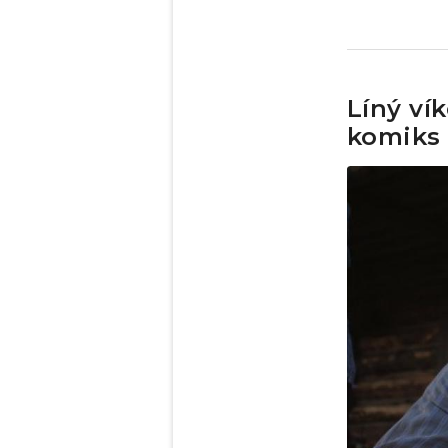
Líný ví
komiks 