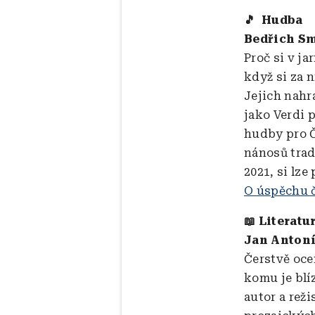
🎵 Hudba
Bedřich Sm
Proč si v j
když si za n
Jejich nah
jako Verdi 
hudby pro Č
nánosů trad
2021, si lze
O úspěchu č
📖 Literatu
Jan Antoní
Čerstvě oce
komu je blíz
autor a reži