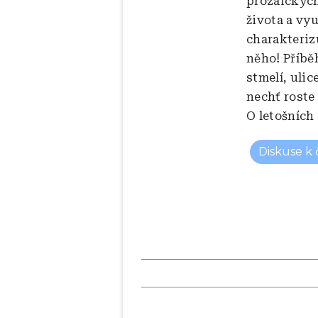
prozaickýc
života a vy
charakteriz
něho! Příbě
stmelí, ulic
nechť roste
O letošních
Diskuse k