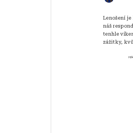
Lenošení je
náš respond
tenhle víken
zážitky, kv
re