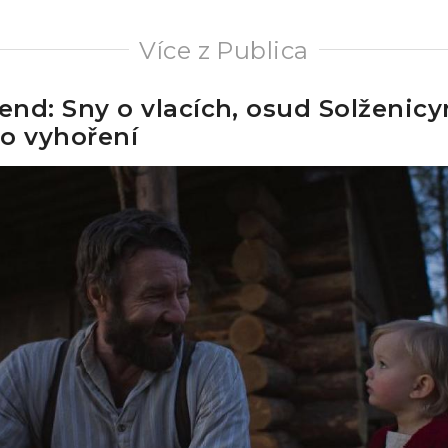
Více z Publica
kend: Sny o vlacích, osud Solženicy
o vyhoření