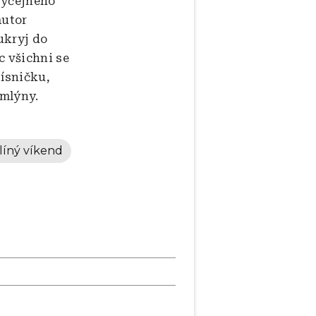
byčejného
autor
ukryj do
c všichni se
písničku,
 mlýny.
líný víkend