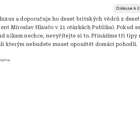
Diskuse k 
 luxus a doporučuje ho deset britských vědců z deseti
ent Miroslav Hlaučo v 21 otázkách Publika). Pokud s
d nikam nechce, nevyčítejte si to. Přinášíme tři tipy
ůli kterým nebudete muset opouštět domácí pohodlí.
klama