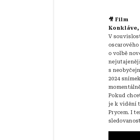
🎥 Film
Konkláve,
V souvislos
oscarového
o volbě nov
nejutajenějš
s neobyčejn
2024 snímek
momentálně 
Pokud chcet
je k vidění 
Prycem. I t
sledovanost