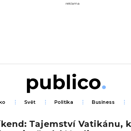
yhledávejte na Publiku
reklama
ko
Svět
Politika
Business
íkend: Tajemství Vatikánu, 