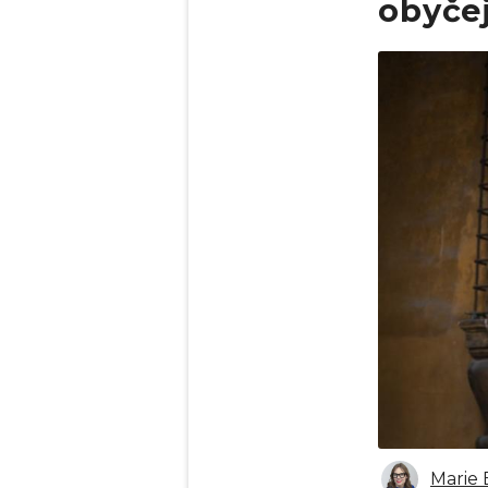
obyčej
Obrázek
Marie 