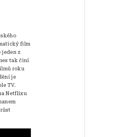
oňského
matický film
 jeden z
mes tak činí
filmů roku
ění je
le TV.
a Netflixu
thanem
růst