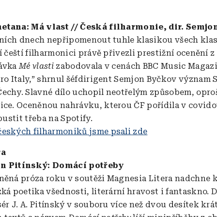
etana: Má vlast // Česká filharmonie, dir. Semj
arních dnech nepřipomenout tuhle klasikou všech klas
í čeští filharmonici právě přivezli prestižní ocenění 
rávka
Mé vlasti
zabodovala v cenách BBC Music Magazin
pro Italy,” shrnul šéfdirigent Semjon Byčkov význam
echy. Slavné dílo uchopil neotřelým způsobem, opr
ice. Oceněnou nahrávku, kterou ČF pořídila v covid
 pustit třeba na Spotify.
eských filharmoniků jsme psali zde
ra
n Pitínský: Domácí potřeby
něná próza roku v soutěži Magnesia Litera nadchne 
ká poetika všednosti, literární hravost i fantaskno. 
sér J. A. Pitínský v souboru více než dvou desítek kr