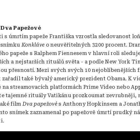
 Dva Papežové
ti s úmrtím papeže Františka vzrostla sledovanost l
 snímku
Konkláve
o neuvěřitelných 3200 procent. Dra
ého papeže s Ralphem Fiennesem v hlavní roli sleduje
ích a nejstarších rituálů světa - a podle New York Ti
ou přesností. Mezi svých svých 10 nejoblíbenějších 
 zařadil také bývalý americký prezident Obama. K vid
na streamovacích platformách Prime Video nebo App
e tajemné rituály Vatikánu prozkoumat zevrubněji, n
také film
Dva papežové
s Anthony Hopkinsem a Jona
ento snímek zaznamenal po papežově úmrtí prudký ná
i.