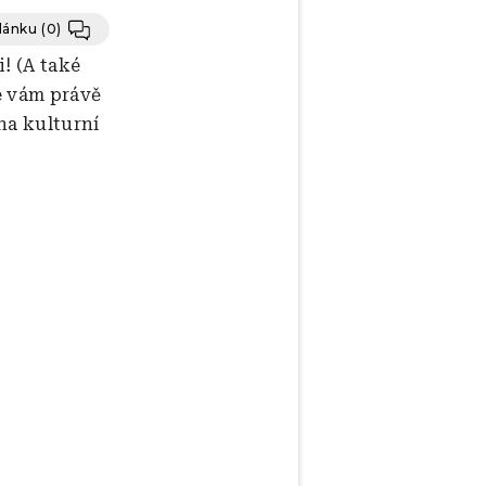
článku
(0)
! (A také
e vám právě
 na kulturní