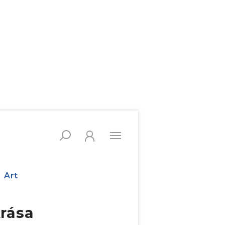
Art
krása