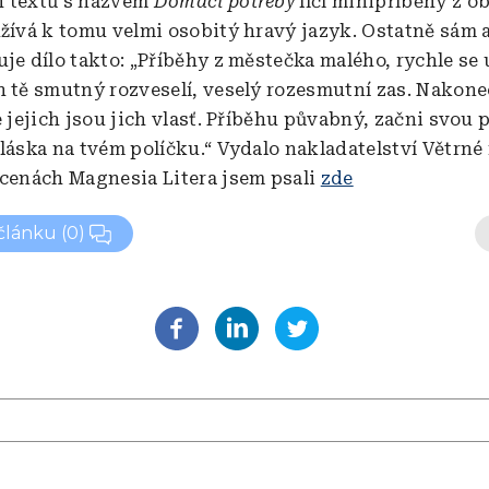
h textů s názvem
Domácí potřeby
líčí minipříběhy z o
užívá k tomu velmi osobitý hravý jazyk. Ostatně sám 
uje dílo takto: „Příběhy z městečka malého, rychle se 
h tě smutný rozveselí, veselý rozesmutní zas. Nakone
e jejich jsou jich vlasť. Příběhu půvabný, začni svou 
 láska na tvém políčku.“ Vydalo nakladatelství Větrné
 cenách Magnesia Litera jsem psali
zde
 článku
(0)