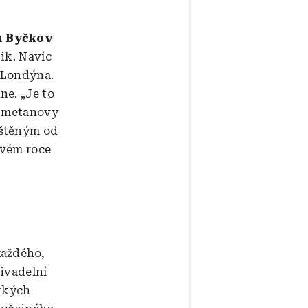
on Byčkov
ik. Navíc
z Londýna.
e. „Je to
 Smetanovy
oštěným od
ovém roce
každého,
Divadelní
átkých