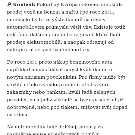
🔎 Kontext:
P
okud by Evropa nakonec umožnila
prodej vozů na benzin a naftu i po roce 2035,
nemuselo by to ve výsledku mít na dění v
automobilovém průmyslu větší vliv. Existuje totiž
celá řada dalších pravidel a regulací, které tlačí
prodeje elektromobilů, a naopak odrazují od
nákupu aut se spalovacími motory.
Po roce 2035 proto nákup benzinového auta
například nemusí dávat smysl kvůli daním a
novým emisním povolenkám. Pro firmy může být
složité si takový nákup obhájit před svými
zákazníky nebo bankami kvůli řadě zelených
pravidel, na jejichž základě se byznys snaží ať již
dobrovolně, nebo pod tlakem, snižovat svůj dopad
na klima.
Na automobilky také doléhají pokuty za
nadměrné emise skleníkových plynů z