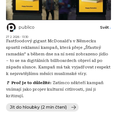
publico
Svět
27. 2. 2026 - 13:30
Fastfoodový gigant McDonald’s v Německu
spustil reklamní kampaň, která přeje „Šťastný
ramadán“ a během dne na ní není zobrazeno jídlo
– to se na digitálních billboardech objeví až po
západu slunce. Kampaň má tak vyjadřovat respekt
k nejsvatějšímu měsíci muslimské víry.
🚩 Proč je to důležité:
Zatímco někteří kampaň
vnímají jako projev kulturní citlivosti, jiní ji
kritizují.
Jít do hloubky (2 min čtení)