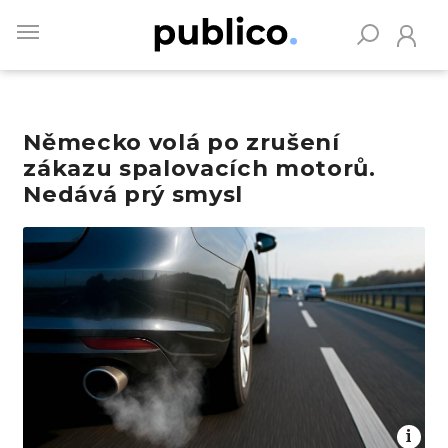
Skip
to
main
content
Německo volá po zrušení
Vyhledávejte na Publiku
zákazu spalovacích motorů.
Nedává prý smysl
Obrázek