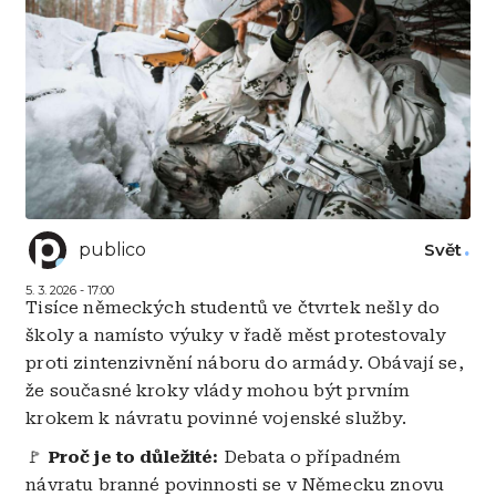
publico
Svět
5. 3. 2026 - 17:00
Tisíce německých studentů ve čtvrtek nešly do
školy a namísto výuky v řadě měst protestovaly
proti zintenzivnění náboru do armády. Obávají se,
že současné kroky vlády mohou být prvním
krokem k návratu povinné vojenské služby.
🚩
Proč je to důležité:
Debata o případném
návratu branné povinnosti se v Německu znovu