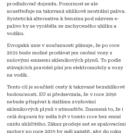
prodlužovač dojezdu. Pozornost se ale
soustřeďuje na takzvaná uhlíkově neutrální paliva.
Syntetická alternativa k benzinu pod názvem e-
palivo by se vyráběla ze zachyceného uhlíku a
vodíku.
Evropská unie v současnosti plánuje, že po roce
2035 bude možné prodávat jen osobní vozy s
nulovými emisemi skleníkových plynů. To podle
stávajících pravidel plní jen elektromobily a vozy
na vodík.
Tento cíl je součástí cesty k takzvané bezuhlíkové
budoucnosti. EU si předsevzala, že v roce 2050
nebude přispívat k dalšímu zvyšování
skleníkových plynů v atmosféře. Znamená to, že i
celá doprava by měla být v tomto roce bez emisí
oxidu uhličitého. Zákaz prodeje aut se spalovacími
motory po roce 2035 by měl zajistit, aby do roku