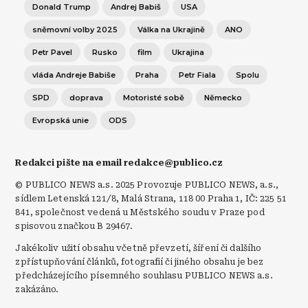
Donald Trump
Andrej Babiš
USA
sněmovní volby 2025
Válka na Ukrajině
ANO
Petr Pavel
Rusko
film
Ukrajina
vláda Andreje Babiše
Praha
Petr Fiala
Spolu
SPD
doprava
Motoristé sobě
Německo
Evropská unie
ODS
Redakci pište na email redakce@publico.cz
© PUBLICO NEWS a.s. 2025 Provozuje PUBLICO NEWS, a.s.,
sídlem Letenská 121/8, Malá Strana, 118 00 Praha 1, IČ: 225 51
841, společnost vedená u Městského soudu v Praze pod
spisovou značkou B 29467.
Jakékoliv užití obsahu včetně převzetí, šíření či dalšího
zpřístupňování článků, fotografií či jiného obsahu je bez
předcházejícího písemného souhlasu PUBLICO NEWS a.s.
zakázáno.