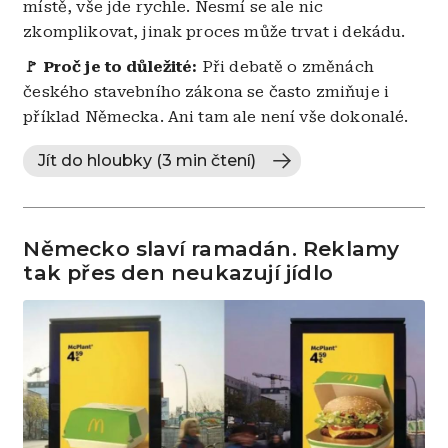
místě, vše jde rychle. Nesmí se ale nic
zkomplikovat, jinak proces může trvat i dekádu.
🚩 Proč je to důležité:
Při debatě o změnách
českého stavebního zákona se často zmiňuje i
příklad Německa. Ani tam ale není vše dokonalé.
Jít do hloubky (3 min čtení)
Německo slaví ramadán. Reklamy
tak přes den neukazují jídlo