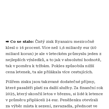
➡️ Co se stalo:
Čistý zisk Ryanairu meziročně
klesl o 16 procent. Více než 1,6 miliardy eur (40
miliard korun) je ale v leteckém průmyslu jeden z
nejlepších výsledků, a to jak v absolutní hodnotě,
tak v poměru k tržbám. Pokles způsobila nižší
cena letenek, ta ale přilákala více cestujících.
Pilířem zisku jsou takzvané dodatečné příjmy,
které pasažéři platí za další služby. Za finanční rok
2025, který skončil letos v březnu, si lidé k letence
v průměru připláceli 24 eur. Peněženku otevírali
za výběr místa k sezení, zavazadla, přednost ve