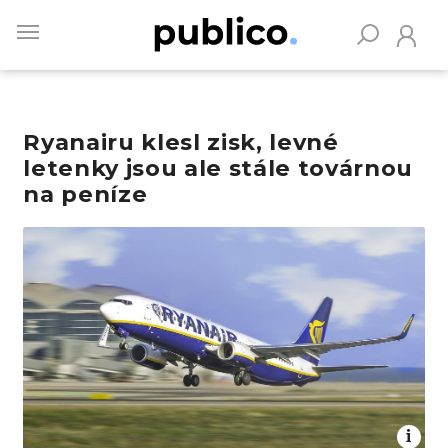
Skip
to
main
content
Ryanairu klesl zisk, levné
Vyhledávejte na Publiku
letenky jsou ale stále továrnou
na peníze
Obrázek