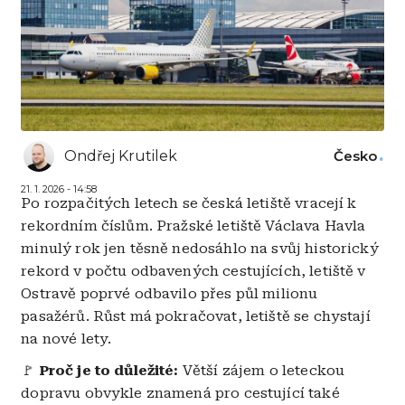
Ondřej Krutilek
Česko
21. 1. 2026 - 14:58
Po rozpačitých letech se česká letiště vracejí k
rekordním číslům. Pražské letiště Václava Havla
minulý rok jen těsně nedosáhlo na svůj historický
rekord v počtu odbavených cestujících, letiště v
Ostravě poprvé odbavilo přes půl milionu
pasažérů. Růst má pokračovat, letiště se chystají
na nové lety.
🚩
Proč je to důležité:
Větší zájem o leteckou
dopravu obvykle znamená pro cestující také