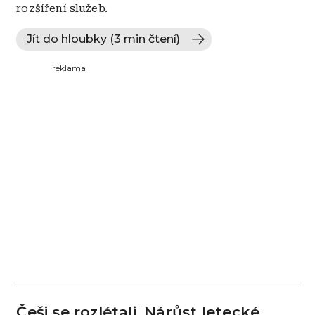
rozšíření služeb.
Jít do hloubky (3 min čtení)
reklama
Češi se rozlétali. Nárůst letecké