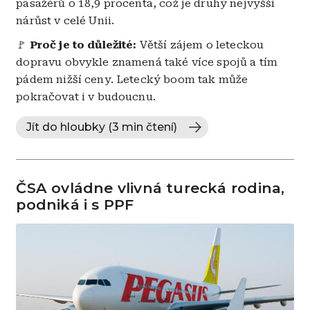
pasažérů o 18,9 procenta, což je druhý nejvyšší
nárůst v celé Unii.
🚩
Proč je to důležité:
Větší zájem o leteckou
dopravu obvykle znamená také více spojů a tím
pádem nižší ceny. Letecký boom tak může
pokračovat i v budoucnu.
Jít do hloubky (3 min čtení)
ČSA ovládne vlivná turecká rodina,
podniká i s PPF