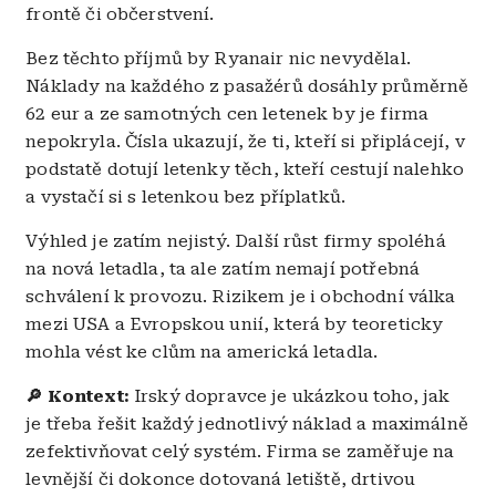
frontě či občerstvení.
Bez těchto příjmů by Ryanair nic nevydělal.
Náklady na každého z pasažérů dosáhly průměrně
62 eur a ze samotných cen letenek by je firma
nepokryla. Čísla ukazují, že ti, kteří si připlácejí, v
podstatě dotují letenky těch, kteří cestují nalehko
a vystačí si s letenkou bez příplatků.
Výhled je zatím nejistý. Další růst firmy spoléhá
na nová letadla, ta ale zatím nemají potřebná
schválení k provozu. Rizikem je i obchodní válka
mezi USA a Evropskou unií, která by teoreticky
mohla vést ke clům na americká letadla.
🔎 Kontext:
Irský dopravce je ukázkou toho, jak
je třeba řešit každý jednotlivý náklad a maximálně
zefektivňovat celý systém. Firma se zaměřuje na
levnější či dokonce dotovaná letiště, drtivou