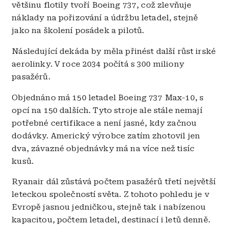
většinu flotily tvoří Boeing 737, což zlevňuje
náklady na pořizování a údržbu letadel, stejně
jako na školení posádek a pilotů.
Následující dekáda by měla přinést další růst irské
aerolinky. V roce 2034 počítá s 300 miliony
pasažérů.
Objednáno má 150 letadel Boeing 737 Max-10, s
opcí na 150 dalších. Tyto stroje ale stále nemají
potřebné certifikace a není jasné, kdy začnou
dodávky. Americký výrobce zatím zhotovil jen
dva, závazné objednávky má na více než tisíc
kusů.
Ryanair dál zůstává počtem pasažérů třetí největší
leteckou společností světa. Z tohoto pohledu je v
Evropě jasnou jedničkou, stejně tak i nabízenou
kapacitou, počtem letadel, destinací i letů denně.