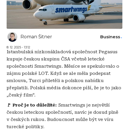
Roman Šitner
Business
8. 12. 2025 - 13:12
Istanbulská nízkonákladová společnost Pegasus
kupuje českou skupinu ČSA včetně letecké
společnosti Smartwings. Měsíce se spekulovalo o
zájmu polské LOT. Když se ale měla podepsat
smlouva, Turci přiletěli a polskou nabídku
přeplatili. Polská média dokonce píší, že je to jako
„český film“.
🚩 Proč je to důležité:
Smartwings je největší
českou leteckou společností, navíc je dosud plně
v českých rukou. Budoucnost může být ve víru
turecké politiky.