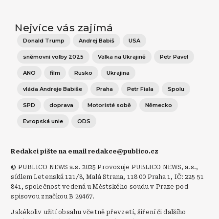
Nejvíce vás zajímá
Donald Trump
Andrej Babiš
USA
sněmovní volby 2025
Válka na Ukrajině
Petr Pavel
ANO
film
Rusko
Ukrajina
vláda Andreje Babiše
Praha
Petr Fiala
Spolu
SPD
doprava
Motoristé sobě
Německo
Evropská unie
ODS
Redakci pište na email redakce@publico.cz
© PUBLICO NEWS a.s. 2025 Provozuje PUBLICO NEWS, a.s.,
sídlem Letenská 121/8, Malá Strana, 118 00 Praha 1, IČ: 225 51
841, společnost vedená u Městského soudu v Praze pod
spisovou značkou B 29467.
Jakékoliv užití obsahu včetně převzetí, šíření či dalšího