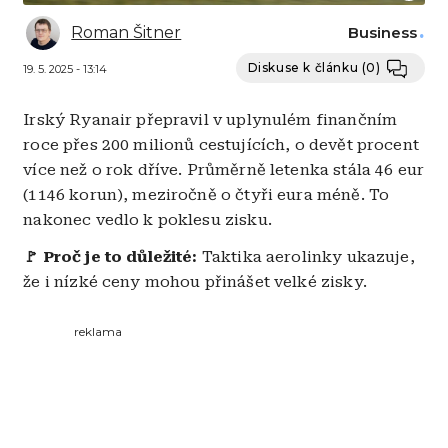
Roman Šitner
Business
Diskuse k článku
(0)
19. 5. 2025 - 13:14
Irský Ryanair přepravil v uplynulém finančním
roce přes 200 milionů cestujících, o devět procent
více než o rok dříve. Průměrně letenka stála 46 eur
(1146 korun), meziročně o čtyři eura méně. To
nakonec vedlo k poklesu zisku.
🚩 Proč je to důležité:
Taktika aerolinky ukazuje,
že i nízké ceny mohou přinášet velké zisky.
reklama