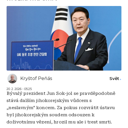
Kryštof Peňás
Svět
20. 2. 2026 - 05:25
Bývalý prezident Jun Sok-jol se pravděpodobně
stává dalším jihokorejským vůdcem s
„neslavným“ koncem. Za pokus rozvrátit ústavu
byl jihokorejským soudem odsouzen k
doživotnímu vězení, hrozil mu ale i trest smrti.