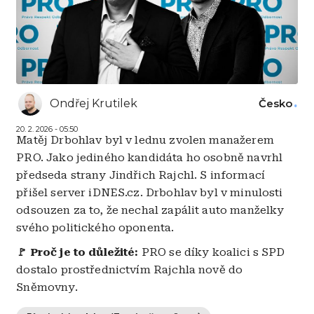
Ondřej Krutilek
Česko
20. 2. 2026 - 05:50
Matěj Drbohlav byl v lednu zvolen manažerem
PRO. Jako jediného kandidáta ho osobně navrhl
předseda strany Jindřich Rajchl. S informací
přišel server iDNES.cz. Drbohlav byl v minulosti
odsouzen za to, že nechal zapálit auto manželky
svého politického oponenta.
🚩
Proč je to důležité:
PRO se díky koalici s SPD
dostalo prostřednictvím Rajchla nově do
Sněmovny.