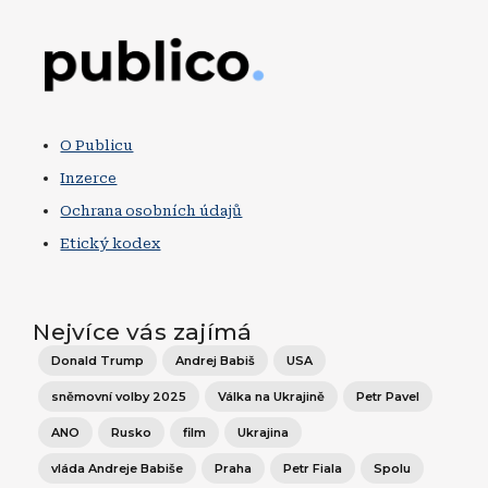
Obrázek
O Publicu
Inzerce
Ochrana osobních údajů
Etický kodex
Nejvíce vás zajímá
Donald Trump
Andrej Babiš
USA
sněmovní volby 2025
Válka na Ukrajině
Petr Pavel
ANO
Rusko
film
Ukrajina
vláda Andreje Babiše
Praha
Petr Fiala
Spolu