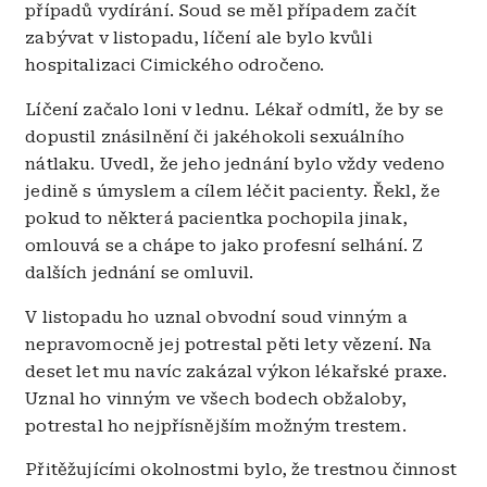
případů vydírání. Soud se měl případem začít
zabývat v listopadu, líčení ale bylo kvůli
hospitalizaci Cimického odročeno.
Líčení začalo loni v lednu. Lékař odmítl, že by se
dopustil znásilnění či jakéhokoli sexuálního
nátlaku. Uvedl, že jeho jednání bylo vždy vedeno
jedině s úmyslem a cílem léčit pacienty. Řekl, že
pokud to některá pacientka pochopila jinak,
omlouvá se a chápe to jako profesní selhání. Z
dalších jednání se omluvil.
V listopadu ho uznal obvodní soud vinným a
nepravomocně jej potrestal pěti lety vězení. Na
deset let mu navíc zakázal výkon lékařské praxe.
Uznal ho vinným ve všech bodech obžaloby,
potrestal ho nejpřísnějším možným trestem.
Přitěžujícími okolnostmi bylo, že trestnou činnost