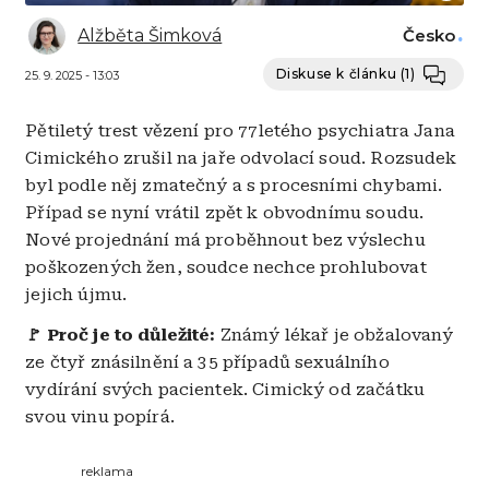
Alžběta Šimková
Česko
Diskuse k článku
(1)
25. 9. 2025 - 13:03
Pětiletý trest vězení pro 77letého psychiatra Jana
Cimického zrušil na jaře odvolací soud. Rozsudek
byl podle něj zmatečný a s procesními chybami.
Případ se nyní vrátil zpět k obvodnímu soudu.
Nové projednání má proběhnout bez výslechu
poškozených žen, soudce nechce prohlubovat
jejich újmu.
🚩 Proč je to důležité:
Známý lékař je obžalovaný
ze čtyř znásilnění a 35 případů sexuálního
vydírání svých pacientek. Cimický od začátku
svou vinu popírá.
reklama