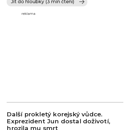
Jít do hloubky (3 min čtení)
reklama
Další prokletý korejský vůdce.
Exprezident Jun dostal doživotí,
hrozila mu smrt