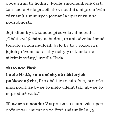
obou stran tři hodiny. Podle zmocněnkyně části
žen Lucie Hrdé probíhalo v soudní síni přehrávání
záznamů z minulých jednání a upravovaly se
podrobnosti.
Její klientky už soudce předvolávat nebude.
„Oběti vyslýchány nebudou, to ani odvolací soud
tomuto soudu neuložil, bylo by to v rozporu s
jejich právem na to, aby nebyly sekundárně
viktimizovány,“ uvedla Hrdá.
📢 Co kdo říká:
Lucie Hrdá, zmocněnkyně některých
poškozených:
„Pro oběti je to náročné, protože
mají pocit, že by se to mělo udělat tak, aby se to
neprodlužovalo.“
👨‍⚖️ Kauza u soudu:
V srpnu 2023 státní zástupce
obžaloval Cimického ze čtyř znásilnění a 35