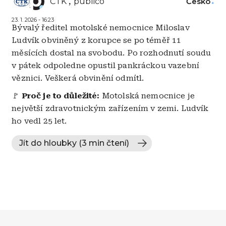
ČTK
publico
Česko
23. 1. 2026 - 16:23
Bývalý ředitel motolské nemocnice Miloslav
Ludvík obviněný z korupce se po téměř 11
měsících dostal na svobodu. Po rozhodnutí soudu
v pátek odpoledne opustil pankráckou vazební
věznici. Veškerá obvinění odmítl.
🚩
Proč je to důležité:
Motolská nemocnice je
největší zdravotnickým zařízením v zemi. Ludvík
ho vedl 25 let.
Jít do hloubky (3 min čtení)