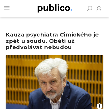
Skip
to
main
content
Kauza psychiatra Cimického je
Vyhledávejte na Publiku
zpět u soudu. Oběti už
předvolávat nebudou
Obrázek