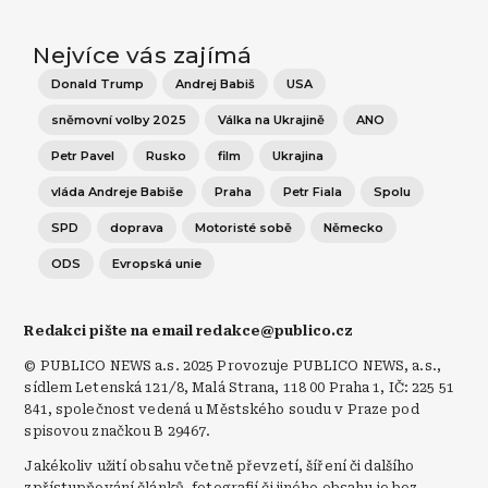
Nejvíce vás zajímá
Donald Trump
Andrej Babiš
USA
sněmovní volby 2025
Válka na Ukrajině
ANO
Petr Pavel
Rusko
film
Ukrajina
vláda Andreje Babiše
Praha
Petr Fiala
Spolu
SPD
doprava
Motoristé sobě
Německo
ODS
Evropská unie
Redakci pište na email redakce@publico.cz
© PUBLICO NEWS a.s. 2025 Provozuje PUBLICO NEWS, a.s.,
sídlem Letenská 121/8, Malá Strana, 118 00 Praha 1, IČ: 225 51
841, společnost vedená u Městského soudu v Praze pod
spisovou značkou B 29467.
Jakékoliv užití obsahu včetně převzetí, šíření či dalšího
zpřístupňování článků, fotografií či jiného obsahu je bez