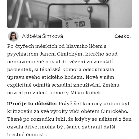
Alžběta Šimková
Česko
Po čtyřech měsících od hlavního líčení s
psychiatrem Janem Cimickým, kterého soud
nepravomocně poslal do vězení za zneužití
pacientek, si lékařská komora odsouhlasila
úpravu svého etického kodexu. Nově v něm
explicitně odmítá sexuální zneužívání. Změnu
navrhl prezident komory Milan Kubek.
❗
Proč je to důležité:
Právě šéf komory přitom byl
kritizován za své výroky vůči obětem Cimického.
Těsně po rozsudku řekl, že kdyby se některá z žen
ozvala dříve, mohla být šance zabránit další
trestné činnosti.