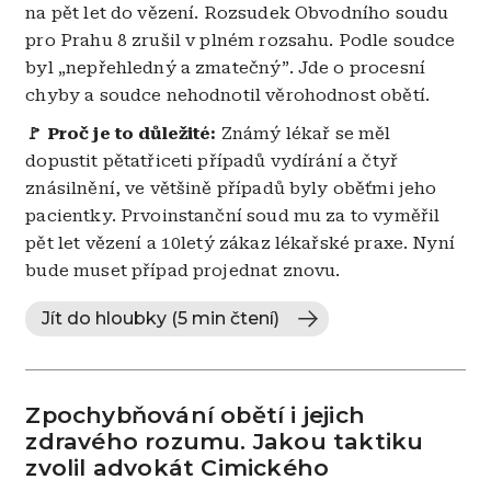
na pět let do vězení. Rozsudek Obvodního soudu
pro Prahu 8 zrušil v plném rozsahu. Podle soudce
byl „nepřehledný a zmatečný”. Jde o procesní
chyby a soudce nehodnotil věrohodnost obětí.
🚩 Proč je to důležité:
Známý lékař se měl
dopustit pětatřiceti případů vydírání a čtyř
znásilnění, ve většině případů byly oběťmi jeho
pacientky. Prvoinstanční soud mu za to vyměřil
pět let vězení a 10letý zákaz lékařské praxe. Nyní
bude muset případ projednat znovu.
Jít do hloubky (5 min čtení)
Zpochybňování obětí i jejich
zdravého rozumu. Jakou taktiku
zvolil advokát Cimického