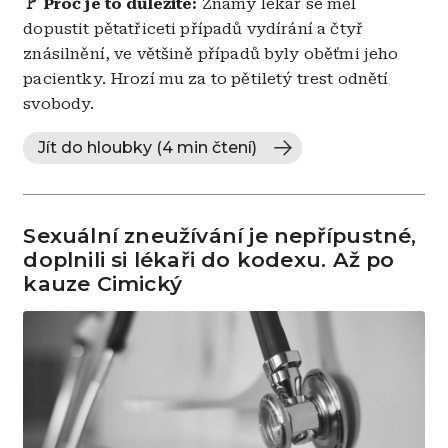
🚩 Proč je to důležité:
Známý lékař se měl
dopustit pětatřiceti případů vydírání a čtyř
znásilnění, ve většině případů byly oběťmi jeho
pacientky. Hrozí mu za to pětiletý trest odnětí
svobody.
Jít do hloubky (4 min čtení)
Sexuální zneužívání je nepřípustné,
doplnili si lékaři do kodexu. Až po
kauze Cimický