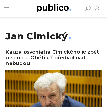
Skip
to
main
content
Jan Cimický
Vyhledávejte na Publiku
Kauza psychiatra Cimického je zpět
u soudu. Oběti už předvolávat
nebudou