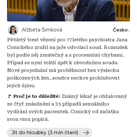
Alžběta Šimková
Česko
Pětiletý trest vězení pro 77letého psychiatra Jana
Cimického zrušil na jaře odvolací soud. Rozsudek
byl podle něj zmatečný a s procesními chybami.
Případ se nyní vrátil zpět k obvodnímu soudu.
Nové projednání má proběhnout bez výslechu
poškozených žen, soudce nechce prohlubovat
jejich újmu.
🚩 Proč je to důležité:
Známý lékař je obžalovaný
ze čtyř znásilnění a 35 případů sexuálního
vydírání svých pacientek. Cimický od začátku
svou vinu popírá.
Jít do hloubky (3 min čtení)