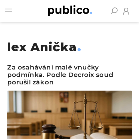
Skip
to
main
content
lex Anička
Vyhledávejte na Publiku
Za osahávání malé vnučky
podmínka. Podle Decroix soud
porušil zákon