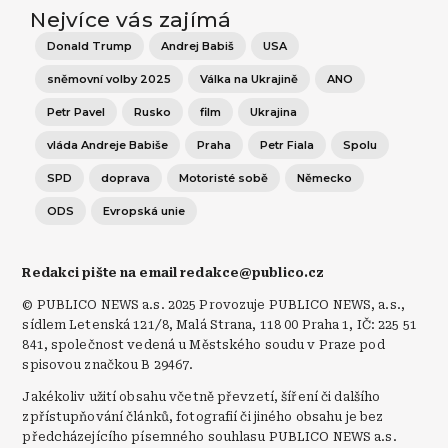
Nejvíce vás zajímá
Donald Trump
Andrej Babiš
USA
sněmovní volby 2025
Válka na Ukrajině
ANO
Petr Pavel
Rusko
film
Ukrajina
vláda Andreje Babiše
Praha
Petr Fiala
Spolu
SPD
doprava
Motoristé sobě
Německo
ODS
Evropská unie
Redakci pište na email redakce@publico.cz
© PUBLICO NEWS a.s. 2025 Provozuje PUBLICO NEWS, a.s.,
sídlem Letenská 121/8, Malá Strana, 118 00 Praha 1, IČ: 225 51
841, společnost vedená u Městského soudu v Praze pod
spisovou značkou B 29467.
Jakékoliv užití obsahu včetně převzetí, šíření či dalšího
zpřístupňování článků, fotografií či jiného obsahu je bez
předcházejícího písemného souhlasu PUBLICO NEWS a.s.