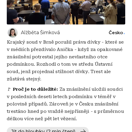
Alžběta Šimková
Česko
Krajský soud v Brně porušil práva dívky - které se
v médiích přezdívalo Anička - když za opakované
znásilnění potrestal jejího nevlastního otce
podmínkou. Rozhodl o tom ve středu Ústavní
soud, jenž projednal stížnost dívky. Trest ale
zůstává stejný.
🚩
Proč je to důležité:
Za znásilnění uložili soudci
v posledních deseti letech podmínku v téměř v
polovině případů. Zároveň je v Česku znásilnění
trestáno hned po vraždě nejpřísněji - s průměrnou
délkou více než pět let vězení.
Jít do hloubky (2 min čtení)