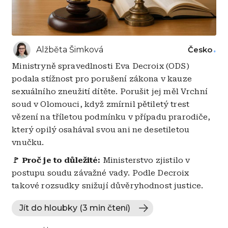
Alžběta Šimková
Česko
Ministryně spravedlnosti Eva Decroix (ODS)
podala stížnost pro porušení zákona v kauze
sexuálního zneužití dítěte. Porušit jej měl Vrchní
soud v Olomouci, když zmírnil pětiletý trest
vězení na tříletou podmínku v případu prarodiče,
který opilý osahával svou ani ne desetiletou
vnučku.
🚩 Proč je to důležité:
Ministerstvo zjistilo v
postupu soudu závažné vady. Podle Decroix
takové rozsudky snižují důvěryhodnost justice.
Jít do hloubky (3 min čtení)