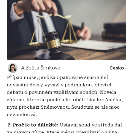
Alžběta Šimková
Česko
Případ muže, jenž za opakované znásilnění
nevlastní dcery vyvázl s podmínkou, otevřel
debatu o povinném vzdělávání soudců. Novela
zákona, které se podle jeho oběti říká lex Anička,
nyní prochází Sněmovnou. Soudcům se ale moc
nezamlouvá.
🚩 Proč je to důležité:
Ústavní soud ve středu dal
za pravdu dívce, které média přezdívají Anička.