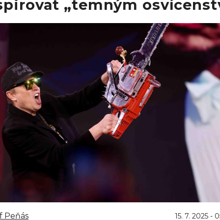
spirovat „temným osvícenst
f Peňás
15. 7. 2025 - 