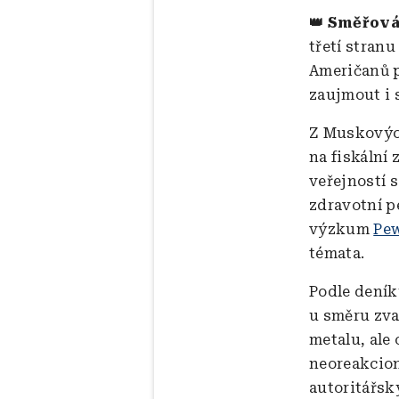
👑 Směřová
třetí stran
Američanů p
zaujmout i
Z Muskových
na fiskální
veřejností 
zdravotní p
výzkum
Pew
témata.
Podle dení
u směru zva
metalu, ale
neoreakcion
autoritářsk