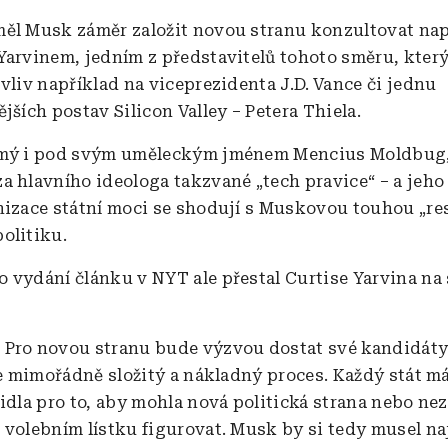
ěl Musk záměr založit novou stranu konzultovat nap
Yarvinem, jedním z představitelů tohoto směru, kter
vliv například na viceprezidenta J.D.
Vance
č
i jednu
jších postav Silicon Valley – Petera Thiela.
ámý i pod svým uměleckým jménem Mencius Moldbug,
a hlavního ideologa takzvané „tech pravice“ – a jeho 
nizace státní moci se shodují s Muskovou touhou „re
olitiku.
 vydání článku v NYT ale přestal Curtise Yarvina na 
:
Pro novou stranu bude výzvou dostat své kandidáty
je mimořádně složitý a nákladný proces. Každý stát má
vidla pro to, aby mohla nová politická strana nebo ne
 volebním lístku figurovat. Musk by si tedy musel n