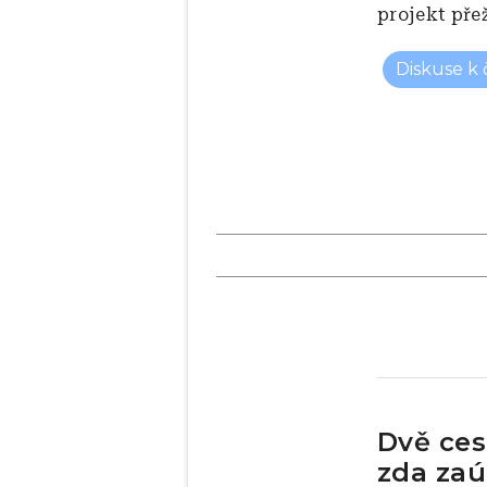
projekt přež
Diskuse k
Dvě ces
zda zaú