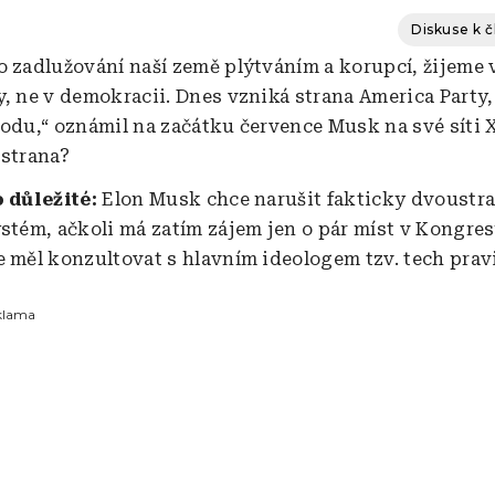
Diskuse k 
o zadlužování naší země plýtváním a korupcí, žijeme
y, ne v demokracii. Dnes vzniká strana America Party
bodu,“ oznámil na začátku července Musk na své síti X
 strana?
o důležité:
Elon Musk chce narušit fakticky dvoustr
ystém, ačkoli má zatím zájem jen o pár míst v Kongre
e měl konzultovat s hlavním ideologem tzv. tech prav
klama