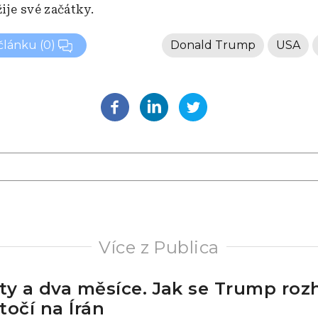
ije své začátky.
 článku
(0)
Donald Trump
USA
Více z Publica
ty a dva měsíce. Jak se Trump roz
točí na Írán