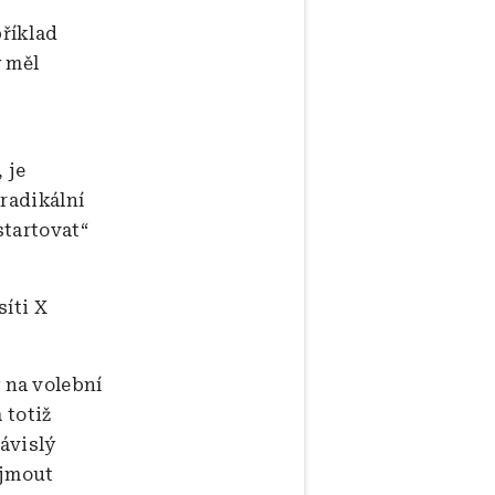
říklad
ý měl
 je
radikální
startovat“
síti X
 na volební
 totiž
závislý
ajmout