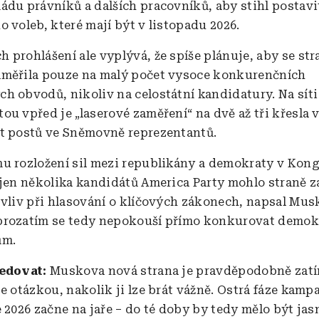
ádu právníků a dalších pracovníků, aby stihl postavit
 voleb, které mají být v listopadu 2026.
 prohlášení ale vyplývá, že spíše plánuje, aby se str
měřila pouze na malý počet vysoce konkurenčních
h obvodů, nikoliv na celostátní kandidatury. Na síti 
ou vpřed je „laserové zaměření“ na dvě až tři křesla 
t postů ve Sněmovně reprezentantů.
u rozložení sil mezi republikány a demokraty v Kon
 jen několika kandidátů America Party mohlo straně za
 vliv při hlasování o klíčových zákonech, napsal Mus
prozatím se tedy nepokouší přímo konkurovat demo
ům.
ledovat:
Muskova nová strana je pravděpodobně zatí
e otázkou, nakolik ji lze brát vážně. Ostrá fáze kamp
 2026 začne na jaře – do té doby by tedy mělo být jas