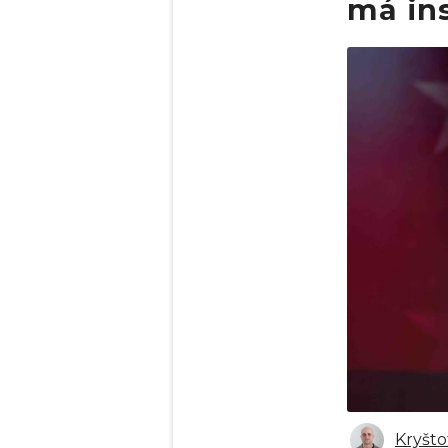
má in
Obrázek
Kryšto