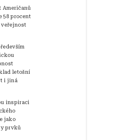
t Američanů
e 58 procent
 veřejnost
především
rickou
upnost
klad letošní
 i jiná
u inspiraci
ického
e jako
vy prvků