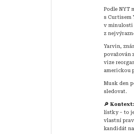
Podle NYT m
s Curtisem 
v minulosti 
z nejvýrazně
Yarvin, zn
považován z
vize reorga
americkou p
Musk den po
sledovat.
🔎 Kontext
lístky – to 
vlastní pra
kandidát na