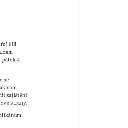
ul Bill
aldem
 pátek 4.
e se
jak sám
l zajištění
nové strany.
ublikánům,