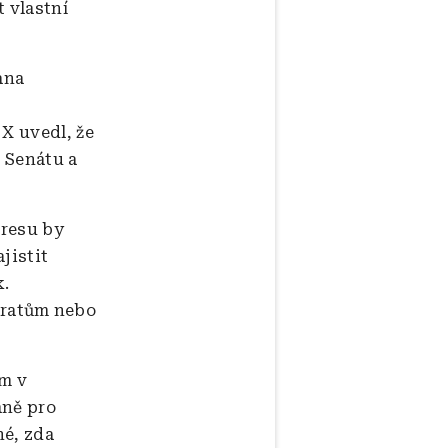
 vlastní
ana
X uvedl, že
v Senátu a
gresu by
jistit
k.
kratům nebo
m v
aně pro
né, zda