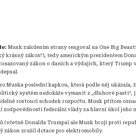
lo:
Musk založením strany reagoval na One Big Beautif
ký krásný zákon“), tedy americkým prezidentem Don
sazovaný zákon o daních a výdajích, který Trump v
odepsal.
ro Muska poslední kapkou, která podle něj ukázala, ž
litický systém nedokáže vymanit z „dluhové pasti“, 
idelně rostoucí schodek rozpočtu. Musk přitom označi
ní zodpovědnosti federální vlády za hlavní úkol jeho 
ků (včetně Donalda Trumpa) ale Musk brojí proti rep
ý zákon zrušil dotace pro elektromobily.