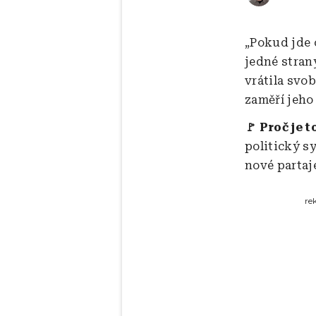
„Pokud jde 
jedné stran
vrátila svo
zaměří jeho
🚩 Proč je t
politický s
nové partaj
re