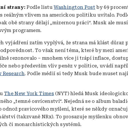
ní strany:
Podle listu
Washington Post
by 69 procen
u s reálným vlivem na americkou politiku uvítalo. Podl
ak obě strany dělají „mizernou práci“. Musk ale musí
 svým programem.
 vyjádření zatím vyplývá, že strana má klást důraz 
 zodpovědnost. To však není téma, které by mezi ame
silně rezonovalo – mnohem více ji trápí inflace, dost
éče nebo především vliv peněz v politice, uvádí napří
 Research
. Podle médií si tedy Musk bude muset najít
ku
The New York Times
(NYT) hledá Musk ideologicko
ného „temné osvícenství“. Nejedná se o album balad
 o odnož pravicového myšlení, které se někdy označuj
ářství (takzvaně NRx). To prosazuje myšlenku obno
ých či monarchistických systémů.