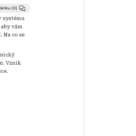
článku
(0)
 v systému
, aby vám
. Na co se
anický
su. Vznik
ice.