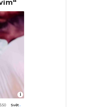
vím“
Svět
05:50