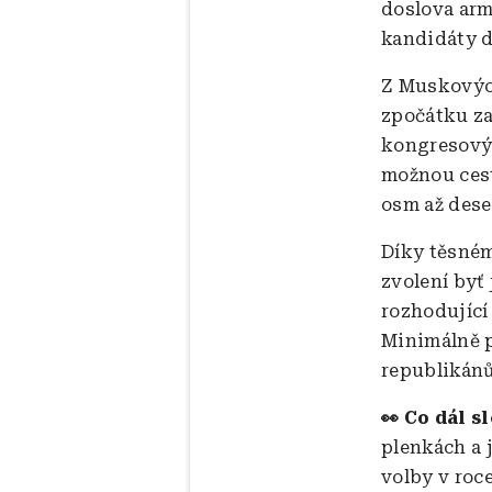
doslova arm
kandidáty do
Z Muskových
zpočátku za
kongresovýc
možnou cest
osm až dese
Díky těsném
zvolení byť
rozhodující
Minimálně 
republikán
👀 Co dál s
plenkách a j
volby v roce