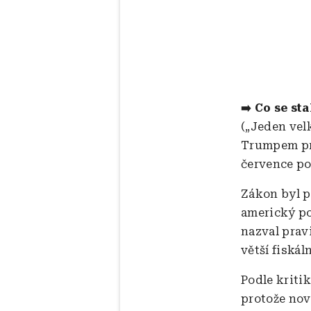
➡️ Co se sta
(„Jeden vel
Trumpem pro
července p
Zákon byl p
americký po
nazval prav
větší fiskál
Podle kriti
protože nov