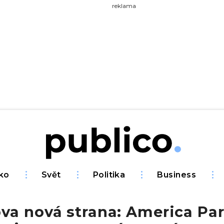
yhledávejte na Publiku
reklama
ko
Svět
Politika
Business
va nová strana: America Par