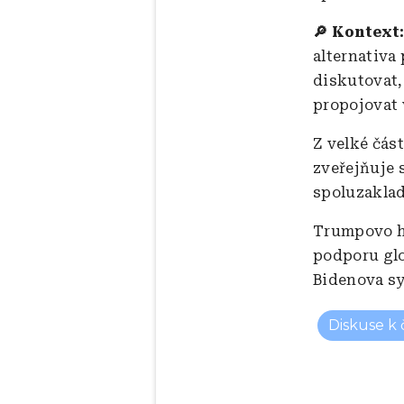
🔎 Kontext
alternativa
diskutovat, 
propojovat 
Z velké čás
zveřejňuje 
spoluzaklad
Trumpovo h
podporu glo
Bidenova sy
Diskuse k