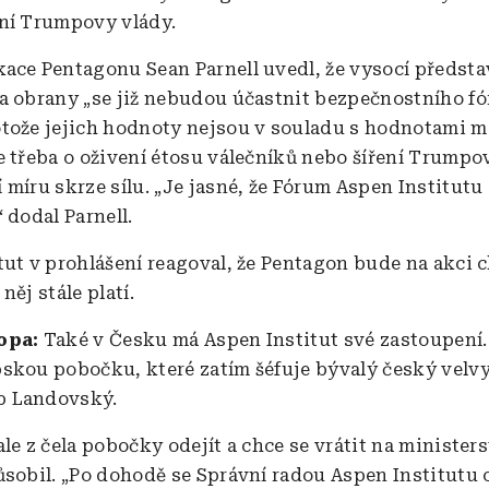
vní Trumpovy vlády.
ace Pentagonu Sean Parnell uvedl, že vysocí předsta
a obrany „se již nebudou účastnit bezpečnostního fó
tože jejich hodnoty nejsou v souladu s hodnotami m
e třeba o oživení étosu válečníků nebo šíření Trumpo
míru skrze sílu. „Je jasné, že Fórum Aspen Institutu s
 dodal Parnell.
tut v prohlášení reagoval, že Pentagon bude na akci c
něj stále platí.
topa:
Také v Česku má Aspen Institut své zastoupení.
skou pobočku, které zatím šéfuje bývalý český velvy
 Landovský.
le z čela pobočky odejít a chce se vrátit na minister
ůsobil. „Po dohodě se Správní radou Aspen Institutu