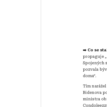
➡️ Co se st
propaguje „
Spojených s
pozvala býv
doma“.
Tím narážel
Bidenova po
ministra ob
Condoleezzu