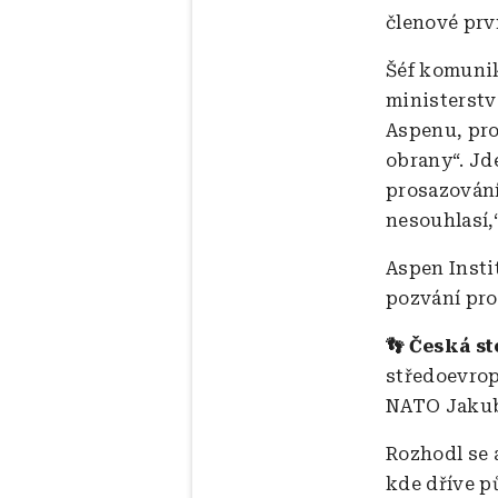
členové pr
Šéf komunik
ministerstv
Aspenu, pro
obrany“. Jd
prosazování 
nesouhlasí,“
Aspen Insti
pozvání pro 
👣 Česká s
středoevrop
NATO Jakub
Rozhodl se a
kde dříve p