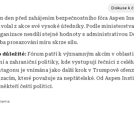
Diskuse k 
n den před zahájením bezpečnostního fóra Aspen Ins
volal z akce své vysoké úředníky. Podle ministerstv
rganizace nesdílí stejné hodnoty s administrativou 
ba prosazování míru skrze sílu.
o důležité:
Fórum patří k významným akcím v oblasti
 a zahraniční politiky, kde vystupují řečníci z celéh
tagonu je vnímána jako další krok v Trumpově ofenz
izacím, které považuje za nepřátelské. Od Aspen Inst
někteří čeští politici.
klama