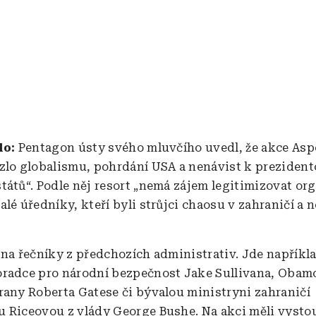
alo:
Pentagon ústy svého mluvčího uvedl, že akce Asp
zlo globalismu, pohrdání USA a nenávist k prezident
tátů“. Podle něj resort „nemá zájem legitimizovat org
alé úředníky, kteří byli strůjci chaosu v zahraničí a
 na řečníky z předchozích administrativ. Jde napříkl
radce pro národní bezpečnost Jake Sullivana, Obam
rany Roberta Gatese či bývalou ministryni zahraničí
 Riceovou z vlády George Bushe. Na akci měli vystou