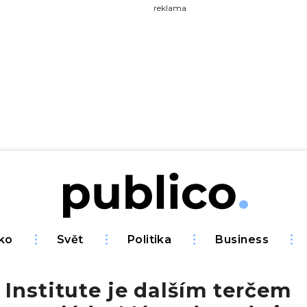
yhledávejte na Publiku
reklama
ko
Svět
Politika
Business
Institute je dalším terčem