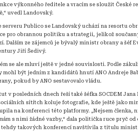
unkce výkonného ředitele a vracím se sloužit České r
bě,“ uvedl Landovský.
e serveru Publico se Landovský uchází na resortu ob
ce pro obrannou politiku a strategii, jelikož současn
zí. Dalším ze zájemců je bývalý ministr obrany a šéf 
ntury Jiří Šedivý.
m se ale mluví ještě v jedné souvislosti. Podle zákul
y mohl být jedním z kandidátů hnutí ANO Andreje Bab
rany, pokud by ANO sestavovalo vládu.
tut v posledních dnech řeší také šéfka SOCDEM Jana
ociálních sítítch koluje fotografie, kde ještě jako mi
upila na konferenci této platformy. „Nejsem členka, 
mám s nimi žádné vazby,“ dala politička ruce pryč od
e tehdy takových konferencí navštívila z titulu minis