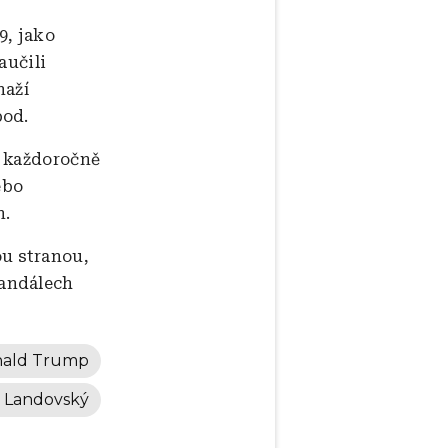
9, jako
aučili
naží
pod.
a každoročně
ebo
n.
u stranou,
kandálech
ald Trump
 Landovský