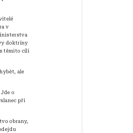
vitelé
ra v
inisterstva
vy doktríny
 těmito cíli
hybět, ale
 Jde o
slanec při
stvo obrany,
 odejdu