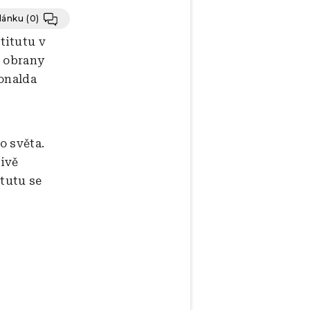
článku
(0)
titutu v
a obrany
Donalda
o světa.
ivě
itutu se