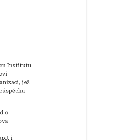
en Institutu
ovi
anizaci, jež
 neúspěchu
ad o
ova
pit i