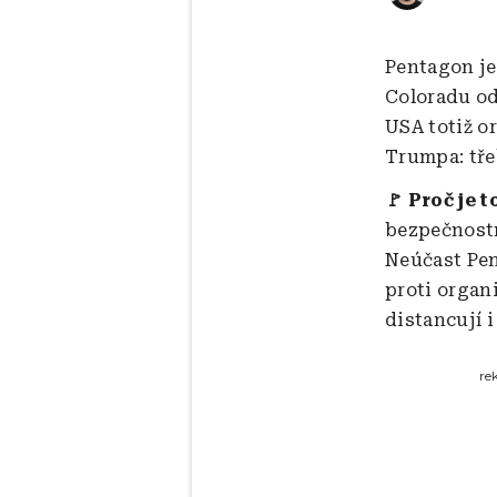
Pentagon je
Coloradu od
USA totiž o
Trumpa: tře
🚩 Proč je t
bezpečnostní
Neúčast Pen
proti organ
distancují i 
re