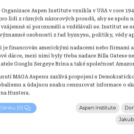
:
Organizace Aspen Institute vznikla v USA v roce 194
 pro lidi z různých názorových proudů, aby se spolu n
vzájemně si porozuměli a vzdělávali se. Institut se s
významné osobnosti z řad byznysu, politiky, vědy a
ti je financován americkými nadacemi nebo firmami 
své dárce, mezi nimi byly třeba nadace Billa Gatese n
atele Googlu Sergeye Brina a také společnost Amazo
nutí MAGA Aspenu zazlívá propojení s Demokraticko
balismu a údajnou snahu cenzurovat informace o s
na Huntera.
 článku
(0)
Aspen Institute
Don
Jakub