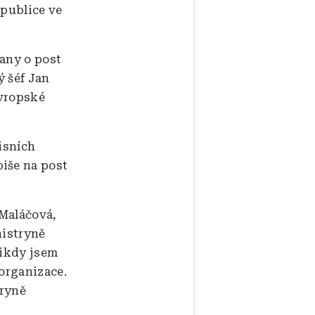
epublice ve
rany o post
ý šéf Jan
Evropské
isních
iše na post
 Maláčová,
nistryně
nikdy jsem
 organizace.
tryně