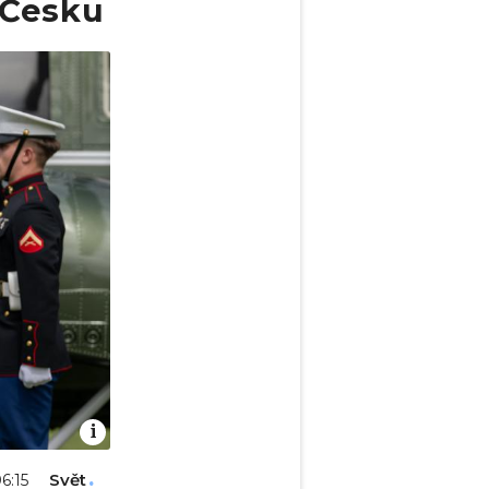
 Česku
Svět
06:15