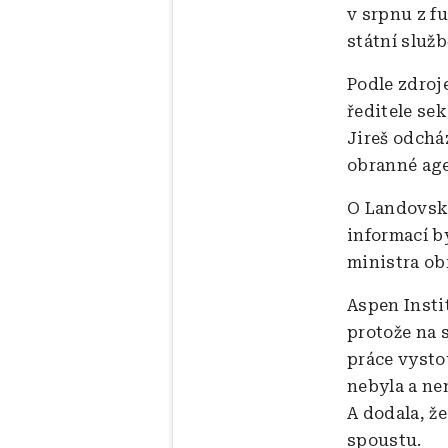
v srpnu z f
státní služ
Podle zdroj
ředitele sek
Jireš odchá
obranné age
O Landovské
informací b
ministra ob
Aspen Insti
protože na s
práce vysto
nebyla a ne
A dodala, ž
spoustu.