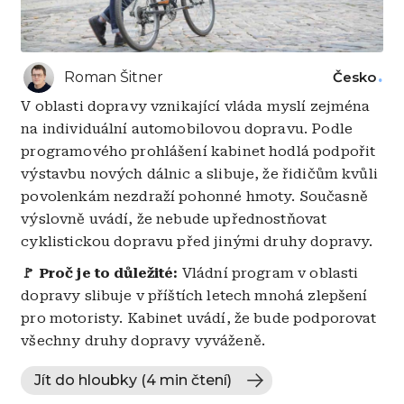
Roman Šitner
Česko
V oblasti dopravy vznikající vláda myslí zejména
na individuální automobilovou dopravu. Podle
programového prohlášení kabinet hodlá podpořit
výstavbu nových dálnic a slibuje, že řidičům kvůli
povolenkám nezdraží pohonné hmoty. Současně
výslovně uvádí, že nebude upřednostňovat
cyklistickou dopravu před jinými druhy dopravy.
🚩 Proč je to důležité:
Vládní program v oblasti
dopravy slibuje v příštích letech mnohá zlepšení
pro motoristy. Kabinet uvádí, že bude podporovat
všechny druhy dopravy vyváženě.
Jít do hloubky (4 min čtení)