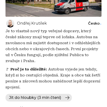
Ondřej Krutilek
Česko
Je to vlastně nový typ veřejné dopravy, který
české zákony znají teprve od loňska. Autobus na
zavolanou má zajistit dostupnost i v odhlehlejších
obcích nebo v okrajových časech. První projekty
už v Česku fungují, podle zjištění Publica to
zvažuje i Praha.
🚩
Proč je to důležité:
Autobus vyjede jen tehdy,
když si ho cestující objedná. Kraje a obce tak šetří
peníze a zároveň mohou nabídnout lepší dopravní
spojení.
Jít do hloubky (3 min čtení)