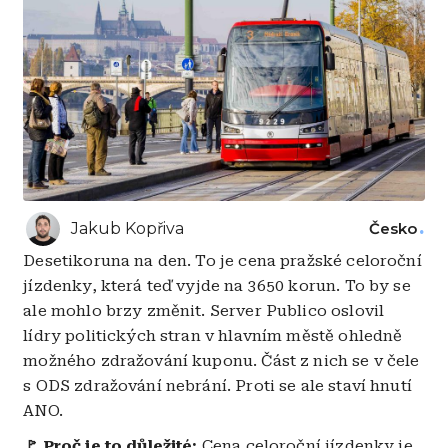
Jakub Kopřiva
Česko
Desetikoruna na den. To je cena pražské celoroční
jízdenky, která teď vyjde na 3650 korun. To by se
ale mohlo brzy změnit. Server Publico oslovil
lídry politických stran v hlavním městě ohledně
možného zdražování kuponu. Část z nich se v čele
s ODS zdražování nebrání. Proti se ale staví hnutí
ANO.
🚩 Proč je to důležité:
Cena celoroční jízdenky je