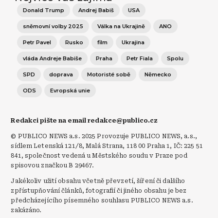
Donald Trump
Andrej Babiš
USA
sněmovní volby 2025
Válka na Ukrajině
ANO
Petr Pavel
Rusko
film
Ukrajina
vláda Andreje Babiše
Praha
Petr Fiala
Spolu
SPD
doprava
Motoristé sobě
Německo
ODS
Evropská unie
Redakci pište na email redakce@publico.cz
© PUBLICO NEWS a.s. 2025 Provozuje PUBLICO NEWS, a.s.,
sídlem Letenská 121/8, Malá Strana, 118 00 Praha 1, IČ: 225 51
841, společnost vedená u Městského soudu v Praze pod
spisovou značkou B 29467.
Jakékoliv užití obsahu včetně převzetí, šíření či dalšího
zpřístupňování článků, fotografií či jiného obsahu je bez
předcházejícího písemného souhlasu PUBLICO NEWS a.s.
zakázáno.