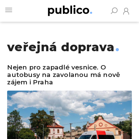
Skip
to
main
content
veřejná doprava
Vyhledávejte na Publiku
Nejen pro zapadlé vesnice. O
autobusy na zavolanou má nově
zájem i Praha