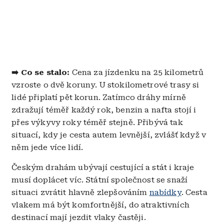
➡️ Co se stalo:
Cena za jízdenku na 25 kilometrů
vzroste o dvě koruny. U stokilometrové trasy si
lidé připlatí pět korun.
Zatímco dráhy mírně
zdražují téměř každý rok, benzin a nafta stojí i
přes výkyvy roky téměř stejně. Přibývá tak
situací, kdy je cesta autem levnější, zvlášť když v
něm jede více lidí.
Českým drahám ubývají cestující a stát i kraje
musí doplácet víc. Státní společnost se snaží
situaci zvrátit hlavně zlepšováním
nabídky
. Cesta
vlakem má být komfortnější, do atraktivních
destinací mají jezdit vlaky častěji.