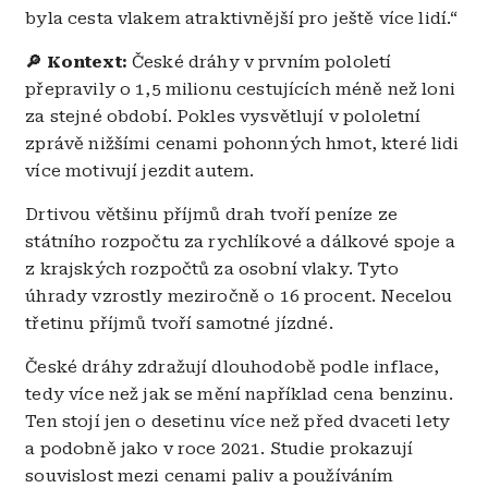
byla cesta vlakem atraktivnější pro ještě více lidí.“
🔎 Kontext:
České dráhy v prvním pololetí
přepravily o 1,5 milionu cestujících méně než loni
za stejné období. Pokles vysvětlují v pololetní
zprávě nižšími cenami pohonných hmot, které lidi
více motivují jezdit autem.
Drtivou většinu příjmů drah tvoří peníze ze
státního rozpočtu za rychlíkové a dálkové spoje a
z krajských rozpočtů za osobní vlaky. Tyto
úhrady vzrostly meziročně o 16 procent. Necelou
třetinu příjmů tvoří samotné jízdné.
České dráhy zdražují dlouhodobě podle inflace,
tedy více než jak se mění například cena benzinu.
Ten stojí jen o desetinu více než před dvaceti lety
a podobně jako v roce 2021. Studie prokazují
souvislost mezi cenami paliv a používáním