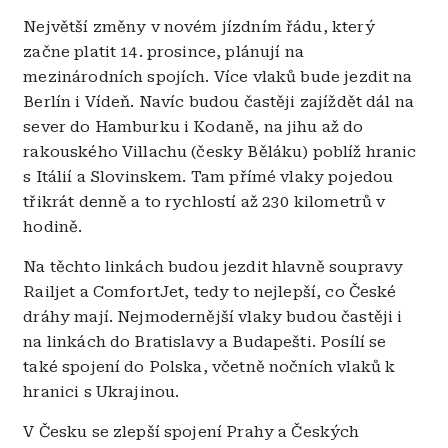
Největší změny v novém jízdním řádu, který
začne platit 14. prosince, plánují na
mezinárodních spojích. Více vlaků bude jezdit na
Berlín i Vídeň. Navíc budou častěji zajíždět dál na
sever do Hamburku i Kodaně, na jihu až do
rakouského Villachu (česky Běláku) poblíž hranic
s Itálií a Slovinskem. Tam přímé vlaky pojedou
třikrát denně a to rychlostí až 230 kilometrů v
hodině.
Na těchto linkách budou jezdit hlavně soupravy
Railjet a ComfortJet, tedy to nejlepší, co České
dráhy mají. Nejmodernější vlaky budou častěji i
na linkách do Bratislavy a Budapešti. Posílí se
také spojení do Polska, včetně nočních vlaků k
hranici s Ukrajinou.
V Česku se zlepší spojení Prahy a Českých