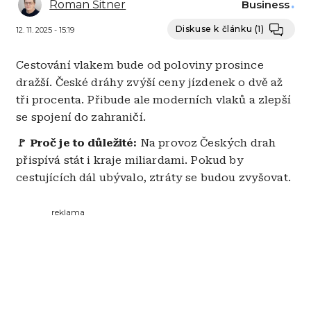
Roman Šitner
Business
Diskuse k článku
(1)
12. 11. 2025 - 15:19
Cestování vlakem bude od poloviny prosince
dražší. České dráhy zvýší ceny jízdenek o dvě až
tři procenta. Přibude ale moderních vlaků a zlepší
se spojení do zahraničí.
🚩 Proč je to důležité:
Na provoz Českých drah
přispívá stát i kraje miliardami. Pokud by
cestujících dál ubývalo, ztráty se budou zvyšovat.
reklama