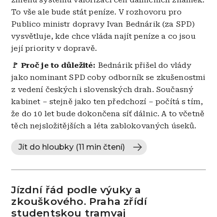
změnu systému valorizací cen dálničních známek.
To vše ale bude stát peníze. V rozhovoru pro
Publico ministr dopravy Ivan Bednárik (za SPD)
vysvětluje, kde chce vláda najít peníze a co jsou
její priority v dopravě.
🚩 Proč je to důležité:
Bednárik přišel do vlády
jako nominant SPD coby odborník se zkušenostmi
z vedení českých i slovenských drah. Současný
kabinet – stejně jako ten předchozí – počítá s tím,
že do 10 let bude dokončena síť dálnic. A to včetně
těch nejsložitějších a léta zablokovaných úseků.
Jít do hloubky (11 min čtení)
Jízdní řád podle výuky a
zkouškového. Praha zřídí
studentskou tramvaj