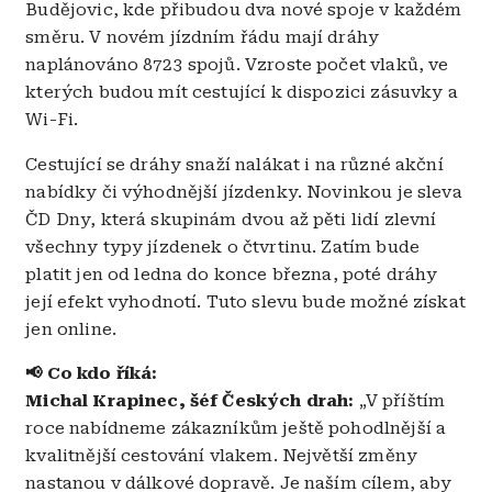
Budějovic, kde přibudou dva nové spoje v každém
směru. V novém jízdním řádu mají dráhy
naplánováno 8723 spojů. Vzroste počet vlaků, ve
kterých budou mít cestující k dispozici zásuvky a
Wi-Fi.
Cestující se dráhy snaží nalákat i na různé akční
nabídky či výhodnější jízdenky. Novinkou je sleva
ČD Dny, která skupinám dvou až pěti lidí zlevní
všechny typy jízdenek o čtvrtinu. Zatím bude
platit jen od ledna do konce března, poté dráhy
její efekt vyhodnotí. Tuto slevu bude možné získat
jen online.
📢 Co kdo říká:
Michal Krapinec, šéf Českých drah:
„V příštím
roce nabídneme zákazníkům ještě pohodlnější a
kvalitnější cestování vlakem. Největší změny
nastanou v dálkové dopravě. Je naším cílem, aby