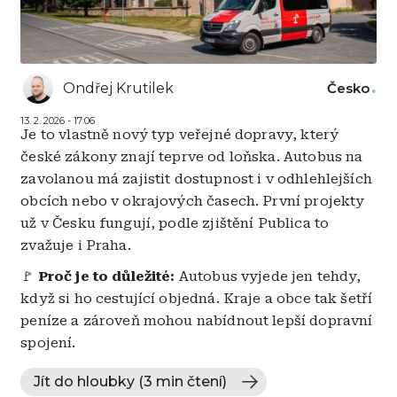
Ondřej Krutilek
Česko
13. 2. 2026 - 17:06
Je to vlastně nový typ veřejné dopravy, který
české zákony znají teprve od loňska. Autobus na
zavolanou má zajistit dostupnost i v odhlehlejších
obcích nebo v okrajových časech. První projekty
už v Česku fungují, podle zjištění Publica to
zvažuje i Praha.
🚩
Proč je to důležité:
Autobus vyjede jen tehdy,
když si ho cestující objedná. Kraje a obce tak šetří
peníze a zároveň mohou nabídnout lepší dopravní
spojení.
Jít do hloubky (3 min čtení)