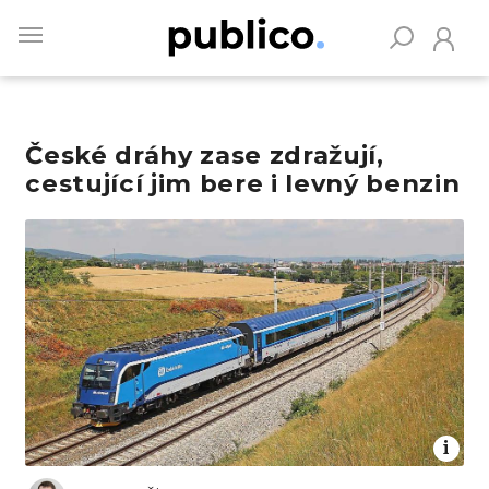
Skip
to
main
content
České dráhy zase zdražují,
Vyhledávejte na Publiku
cestující jim bere i levný benzin
Obrázek