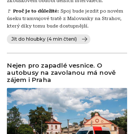
zkouškovém období delších intervalech.
🚩
Proč je to důležité:
Spoj bude jezdit po novém
úseku tramvajové tratě z Malovanky na Strahov,
který díky tomu bude dostupnější.
Jít do hloubky (4 min čtení)
Nejen pro zapadlé vesnice. O
autobusy na zavolanou má nově
zájem i Praha