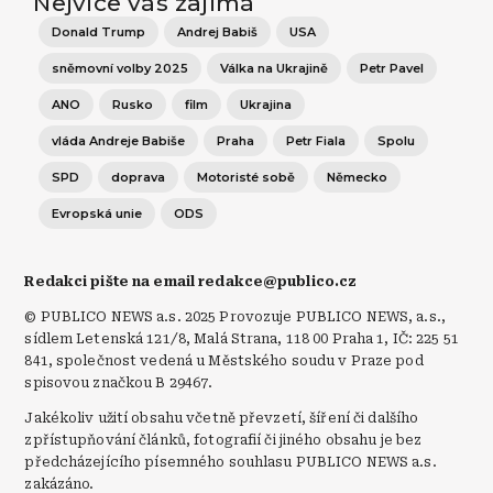
Nejvíce vás zajímá
Donald Trump
Andrej Babiš
USA
sněmovní volby 2025
Válka na Ukrajině
Petr Pavel
ANO
Rusko
film
Ukrajina
vláda Andreje Babiše
Praha
Petr Fiala
Spolu
SPD
doprava
Motoristé sobě
Německo
Evropská unie
ODS
Redakci pište na email redakce@publico.cz
© PUBLICO NEWS a.s. 2025 Provozuje PUBLICO NEWS, a.s.,
sídlem Letenská 121/8, Malá Strana, 118 00 Praha 1, IČ: 225 51
841, společnost vedená u Městského soudu v Praze pod
spisovou značkou B 29467.
Jakékoliv užití obsahu včetně převzetí, šíření či dalšího
zpřístupňování článků, fotografií či jiného obsahu je bez
předcházejícího písemného souhlasu PUBLICO NEWS a.s.
zakázáno.