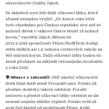
zdravotnictví Ondřej Jakob.
Ve skladech nyní leží další očkovací látky, které
zřejmě nenajdou využití. „Do konce roku 2024
bylo objednáno pro Českou republiku více než 40
milionů dávek v celkové částce téměř 18 miliard
korun,“ vysvětlil Jakob. Během let
2025 a 2026 společnosti Pfizer/BioNTech dodají
státu dalších asi 1,6 milionu covidových vakcín za
900 milionů korun. Další očkovací látky budou do
země přicházet na základě celounijního kontraktu
z roku 2020.
🌍 Situace v zahraničí:
Obří zásoby očkovacích
látek hlásí další země Evropské unie. Polsko již
přestalo dodávky vakcín odebírat. Porušit
smlouvu a přestat očkovací látky odebírat se ale
nemusí unijním státům vyplatit. Polsko totiž už
nyní čelí žalobě od společnosti Pfizer, kvůli