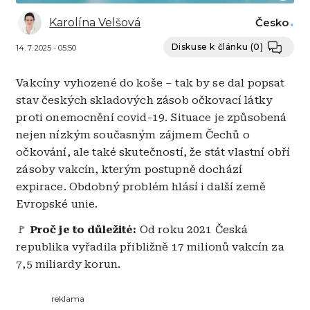
Karolína Velšová
Česko
Diskuse k článku
(0)
14. 7. 2025 - 05:50
Vakcíny vyhozené do koše – tak by se dal popsat
stav českých skladových zásob očkovací látky
proti onemocnění covid-19. Situace je způsobená
nejen nízkým současným zájmem Čechů o
očkování, ale také skutečností, že stát vlastní obří
zásoby vakcín, kterým postupně dochází
expirace. Obdobný problém hlásí i další země
Evropské unie.
🚩
Proč je to důležité:
Od roku 2021 Česká
republika vyřadila přibližně 17 milionů vakcín za
7,5 miliardy korun.
reklama