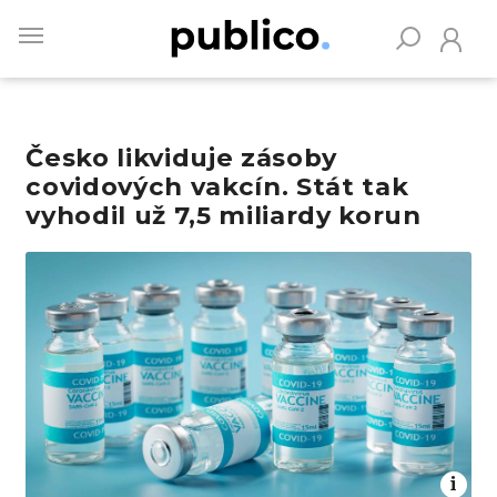
Skip
to
main
content
Česko likviduje zásoby
Vyhledávejte na Publiku
covidových vakcín. Stát tak
vyhodil už 7,5 miliardy korun
Obrázek