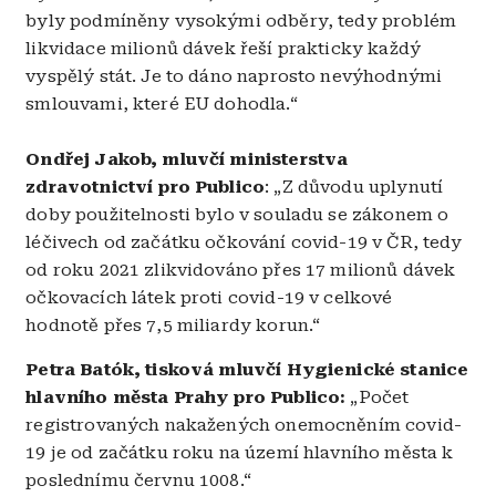
byly podmíněny vysokými odběry, tedy problém
likvidace milionů dávek řeší prakticky každý
vyspělý stát. Je to dáno naprosto nevýhodnými
smlouvami, které EU dohodla.
“
Ondřej Jakob, mluvčí ministerstva
zdravotnictví pro Publico
: „
Z důvodu uplynutí
doby použitelnosti bylo v souladu se zákonem o
léčivech od začátku očkování covid-19 v ČR, tedy
od roku 2021 zlikvidováno přes 17 milionů dávek
očkovacích látek proti covid-19 v celkové
hodnotě přes 7,5 miliardy korun.“
Petra Batók, tisková mluvčí Hygienické stanice
hlavního města Prahy pro Publico:
„P
očet
registrovaných nakažených onemocněním covid-
19 je od začátku roku na území hlavního města k
poslednímu červnu 1008.“