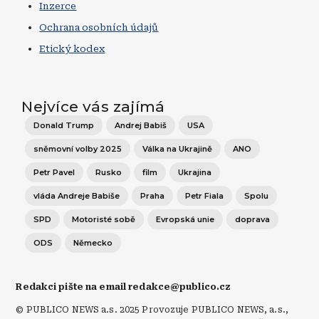
Inzerce
Ochrana osobních údajů
Etický kodex
Nejvíce vás zajímá
Donald Trump
Andrej Babiš
USA
sněmovní volby 2025
Válka na Ukrajině
ANO
Petr Pavel
Rusko
film
Ukrajina
vláda Andreje Babiše
Praha
Petr Fiala
Spolu
SPD
Motoristé sobě
Evropská unie
doprava
ODS
Německo
Redakci pište na email redakce@publico.cz
© PUBLICO NEWS a.s. 2025 Provozuje PUBLICO NEWS, a.s.,