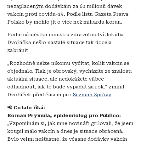
nezaplaceným dodávkám za 60 milionů dávek
vakcín proti covidu-19. Podle listu Gazeta Prawa
Polsko by mohlo jít o více než miliardu korun.
Podle náměstka ministra zdravotnictví Jakuba
Dvořáčka nešlo nastalé situace tak docela
zabránit
„Rozhodně nelze nikomu vyčítat, kolik vakcín se
objednalo. Tlak je obrovský, vycházíte ze znalosti
aktuální situace, ale nedokážete vůbec
odhadnout, jak to bude vypadat za rok,“ zmínil
Dvořáček před časem pro
Seznam Zprávy
.
📢 Co kdo říká:
Roman Prymula, epidemiolog pro Publico:
„
Vzpomínám si, jak mne novináři grilovali, že jsem
koupil málo vakcín a dnes je situace obrácená.
Bylo velmi nešťastné, že včasné dodávky vakcín