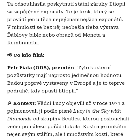
Ta odsouhlasila poskytnutí státní záruky Etiopii
za zapůjčené exponáty. To je krok, který se
provádí jen u těch nejvýznamnějších exponátů.
V minulosti se bez něj neobešla třeba výstava
Ďáblovy bible nebo obrazů od Moneta a
Rembrandta.
📢 Co kdo říká:
Petr Fiala (ODS), premiér:
„Tyto kosterní
pozůstatky mají naprosto jedinečnou hodnotu.
Budou poprvé vystaveny v Evropě a je to teprve
podruhé, kdy opustí Etiopii.“
Kontext:
Vědci Lucy objevili už v roce 1974 a
🔎
pojmenovali ji podle písně
Lucy in the Sky with
Diamonds
od skupiny Beatles, kterou poslouchali
večer po nálezu pořád dokola. Kostra je unikátní
nejen svým stářím, ale i množstvím kostí, které