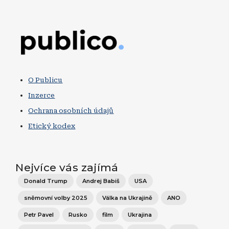
Obrázek
O Publicu
Inzerce
Ochrana osobních údajů
Etický kodex
Nejvíce vás zajímá
Donald Trump
Andrej Babiš
USA
sněmovní volby 2025
Válka na Ukrajině
ANO
Petr Pavel
Rusko
film
Ukrajina