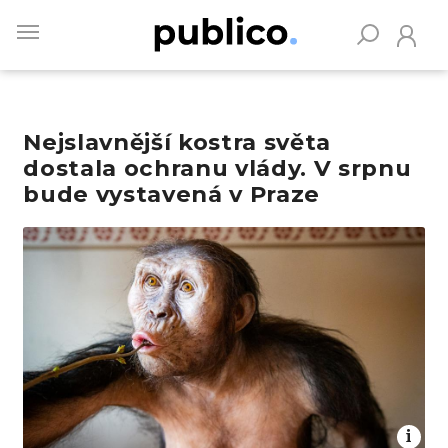
Skip
to
main
content
Nejslavnější kostra světa
Vyhledávejte na Publiku
dostala ochranu vlády. V srpnu
bude vystavená v Praze
Obrázek