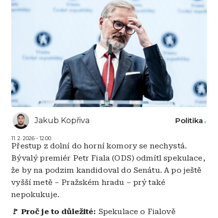
Jakub Kopřiva
Politika
11. 2. 2026 - 12:00
Přestup z dolní do horní komory se nechystá.
Bývalý premiér Petr Fiala (ODS) odmítl spekulace,
že by na podzim kandidoval do Senátu. A po ještě
vyšší metě – Pražském hradu – prý také
nepokukuje.
🚩 Proč je to důležité:
Spekulace o Fialově