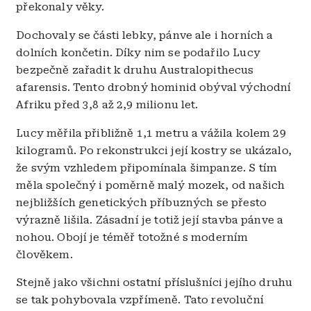
překonaly věky.
Dochovaly se části lebky, pánve ale i horních a
dolních končetin. Díky nim se podařilo Lucy
bezpečně zařadit k druhu Australopithecus
afarensis. Tento drobný hominid obýval východní
Afriku před 3,8 až 2,9 milionu let.
Lucy měřila přibližně 1,1 metru a vážila kolem 29
kilogramů. Po rekonstrukci její kostry se ukázalo,
že svým vzhledem připomínala šimpanze. S tím
měla společný i poměrně malý mozek, od našich
nejbližších genetických příbuzných se přesto
výrazně lišila. Zásadní je totiž její stavba pánve a
nohou. Obojí je téměř totožné s moderním
člověkem.
Stejně jako všichni ostatní příslušníci jejího druhu
se tak pohybovala vzpřímeně. Tato revoluční