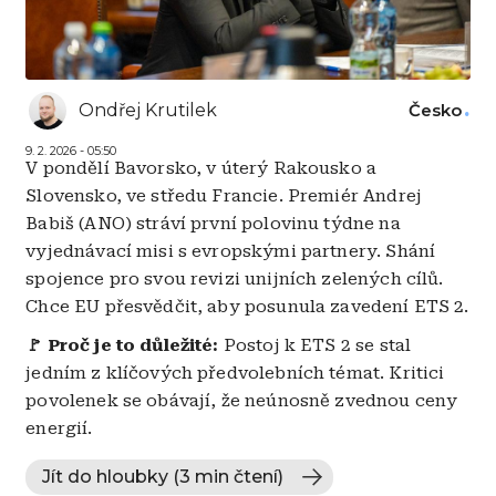
Ondřej Krutilek
Česko
9. 2. 2026 - 05:50
V pondělí Bavorsko, v úterý Rakousko a
Slovensko, ve středu Francie. Premiér Andrej
Babiš (ANO) stráví první polovinu týdne na
vyjednávací misi s evropskými partnery. Shání
spojence pro svou revizi unijních zelených cílů.
Chce EU přesvědčit, aby posunula zavedení ETS 2.
🚩
Proč je to důležité:
Postoj k ETS 2 se stal
jedním z klíčových předvolebních témat. Kritici
povolenek se obávají, že neúnosně zvednou ceny
energií.
Jít do hloubky (3 min čtení)