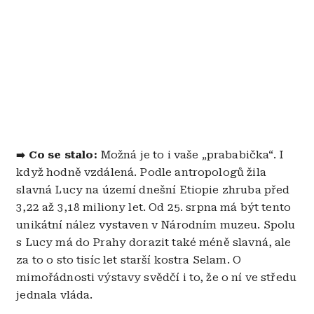
Co se stalo:
Možná je to i vaše „prababička“. I
➡️
když hodně vzdálená. Podle antropologů žila
slavná Lucy na území dnešní Etiopie zhruba před
3,22 až 3,18 miliony let. Od 25. srpna má být tento
unikátní nález vystaven v Národním muzeu. Spolu
s Lucy má do Prahy dorazit také méně slavná, ale
za to o sto tisíc let starší kostra Selam. O
mimořádnosti výstavy svědčí i to, že o ní ve středu
jednala vláda.