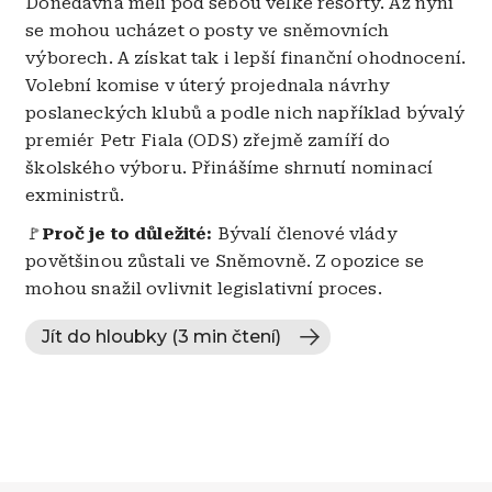
Donedávna měli pod sebou velké resorty. Až nyní
se mohou ucházet o posty ve sněmovních
výborech. A získat tak i lepší finanční ohodnocení.
Volební komise v úterý projednala návrhy
poslaneckých klubů a podle nich například bývalý
premiér Petr Fiala (ODS) zřejmě zamíří do
školského výboru. Přinášíme shrnutí nominací
exministrů.
🚩
Proč je to důležité:
Bývalí členové vlády
povětšinou zůstali ve Sněmovně. Z opozice se
mohou snažil ovlivnit legislativní proces.
Jít do hloubky (3 min čtení)