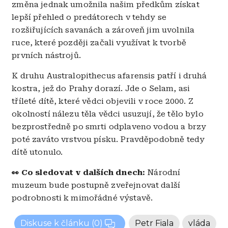
změna jednak umožnila našim předkům získat
lepší přehled o predátorech v tehdy se
rozšiřujících savanách a zároveň jim uvolnila
ruce, které později začali využívat k tvorbě
prvních nástrojů.
K druhu Australopithecus afarensis patří i druhá
kostra, jež do Prahy dorazí. Jde o Selam, asi
tříleté dítě, které vědci objevili v roce 2000. Z
okolností nálezu těla vědci usuzují, že tělo bylo
bezprostředně po smrti odplaveno vodou a brzy
poté zaváto vrstvou písku. Pravděpodobně tedy
dítě utonulo.
Co sledovat v dalších dnech:
Národní
👀
muzeum bude postupně zveřejnovat další
podrobnosti k mimořádné výstavě.
Diskuse k článku
(0)
Petr Fiala
vláda