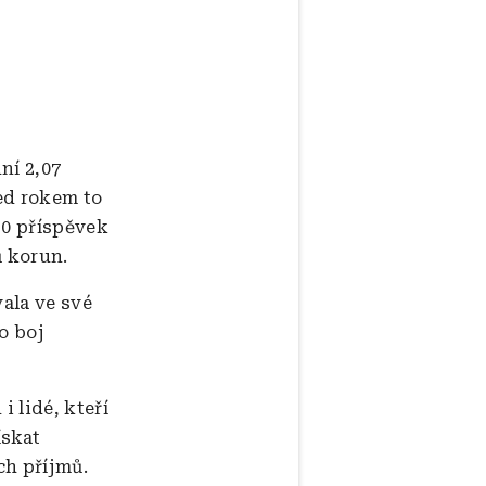
ní 2,07
řed rokem to
020 příspěvek
ů korun.
vala ve své
o boj
i lidé, kteří
ískat
ch příjmů.