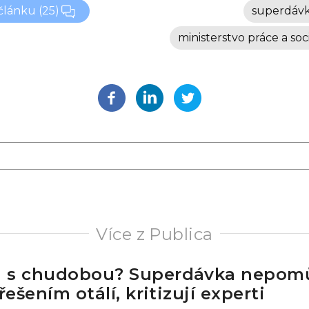
 článku
(25)
superdáv
ministerstvo práce a soc
Více z Publica
 s chudobou? Superdávka nepom
řešením otálí, kritizují experti