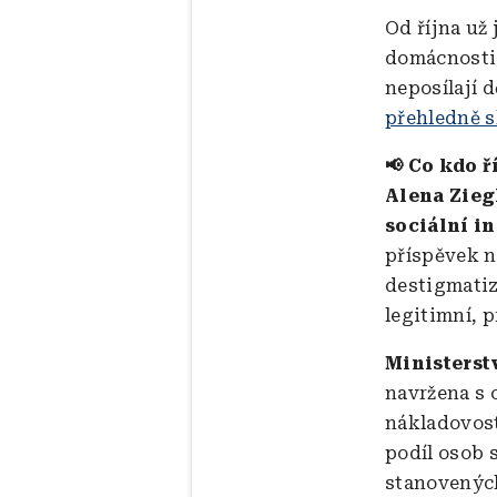
Od října už
domácnosti,
neposílají 
přehledně s
📢 Co kdo ř
Alena Zieg
sociální in
příspěvek n
destigmatiz
legitimní, 
Ministerst
navržena s 
nákladovost
podíl osob 
stanovených