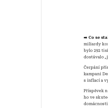
➡️ Co se sta
miliardy ko
bylo 292 tis
dostávalo „j
Čerpání pří
kampani Deš
s inflací a 
Příspěvek na
ho ve skute
domácnosti,