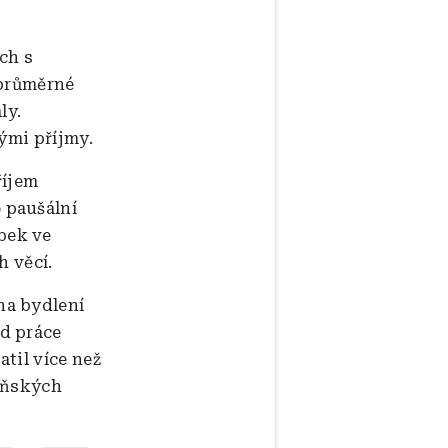
ch s
 průměrné
ly.
ými příjmy.
říjem
 paušální
bek ve
h věcí.
na bydlení
ad práce
atil více než
loňských