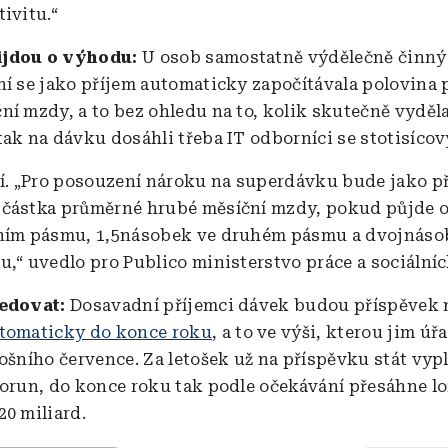
ivitu.“
ijdou o výhodu:
U osob samostatně výdělečně činný
ní se jako příjem automaticky započítávala polovina
ní mzdy, a to bez ohledu na to, kolik skutečně vyděla
tak na dávku dosáhli třeba IT odborníci se stotisícov
ní. „Pro posouzení nároku na superdávku bude jako p
částka průměrné hrubé měsíční mzdy, pokud půjde o
vním pásmu, 1,5násobek ve druhém pásmu a dvojnáso
u,“ uvedlo pro Publico ministerstvo práce a sociálníc
ledovat:
Dosavadní příjemci dávek budou příspěvek 
tomaticky do konce roku
, a to ve výši, kterou jim úř
ošního července. Za letošek už na příspěvku stát vypl
korun, do konce roku tak podle očekávání přesáhne 
20 miliard.