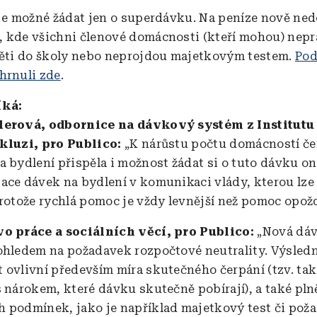
 je možné žádat jen o superdávku. Na peníze nově n
 kde všichni členové domácnosti (kteří mohou) nepr
děti do školy nebo neprojdou majetkovým testem.
Pod
hrnuli zde
.
íká:
lerová, odbornice na dávkový systém z Institutu
kluzi, pro Publico:
„K nárůstu počtu domácností če
a bydlení přispěla i možnost žádat si o tuto dávku on
ace dávek na bydlení v komunikaci vlády, kterou lze
protože rychlá pomoc je vždy levnější než pomoc opož
vo práce a sociálních věcí, pro Publico:
„Nová dáv
ohledem na požadavek rozpočtové neutrality. Výsled
 ovlivní především míra skutečného čerpání (tzv. tak
s nárokem, které dávku skutečně pobírají), a také pln
 podmínek, jako je například majetkový test či pož