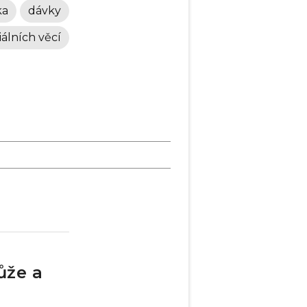
ka
dávky
iálních věcí
ůže a