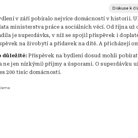
Diskuse k č
lení v září pobíralo nejvíce domácností v historii. U
ata ministerstva práce a sociálních věcí. Od října už 
dila je superdávka, v níž se spojil příspěvek i doplat
spěvek na živobytí a přídavek na dítě. A přicházejí o
o důležité:
Příspěvek na bydlení dosud mohli pobírat 
(a ne jen nízkými) příjmy a úsporami. O superdávku už
es 200 tisíc domácností.
klama