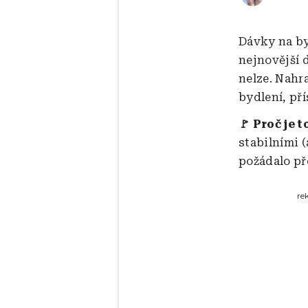
Dávky na byd
nejnovější d
nelze. Nahra
bydlení, pří
🚩 Proč je t
stabilními 
požádalo př
re