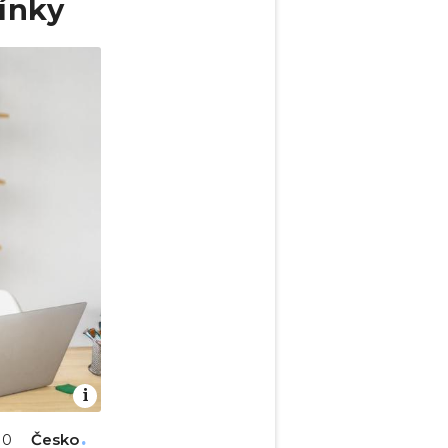
ínky
Česko
:10