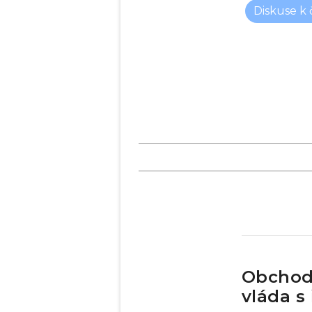
Diskuse k
Obchod
vláda s 