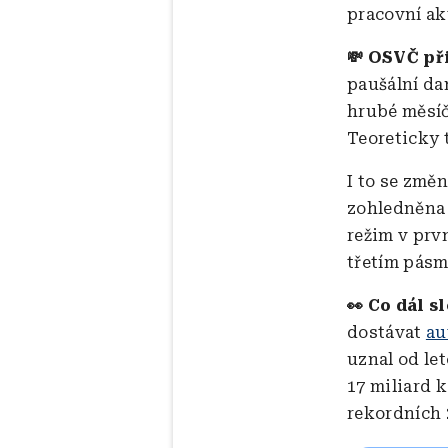
pracovní akt
💸 OSVČ př
paušální da
hrubé měsíč
Teoreticky 
I to se změ
zohledněna 
režim v pr
třetím pásm
👀 Co dál s
dostávat
au
uznal od let
17 miliard 
rekordních 