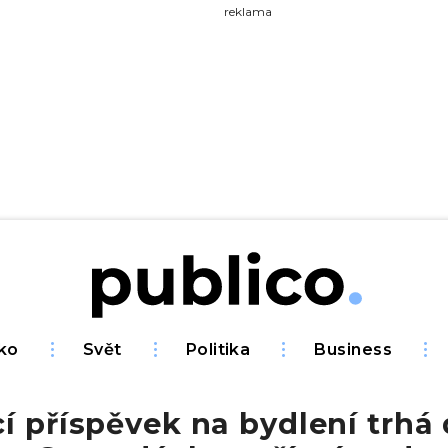
yhledávejte na Publiku
reklama
ko
Svět
Politika
Business
í příspěvek na bydlení trhá 