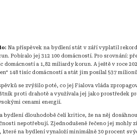
lo:
Na příspěvek na bydlení stát v září vyplatil rekord
run. Pobíralo jej 312 100 domácností. Pro srovnání: p
íc domácností a 1,82 miliardy korun. A ještě v roce 2
en“ 148 tisíc domácností a stát jim posílal 537 milion
spěvků se zvýšilo poté, co jej Fialova vláda zpropago
tník proti drahotě a využívala jej jako prostředek pr
vysokými cenami energií.
 bydlení dlouhodobě čelí kritice, že na něj dosáhnou 
čnosti nepotřebují. Zjednodušeně řečeno jej mohly z
 které na bydlení vynaloží minimálně 30 procent svý