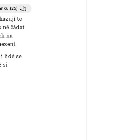
lánku
(25)
kazují to
o ně žádat
ek na
mezení.
i lidé se
 si