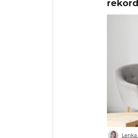
rekor
Obrázek
Lenka