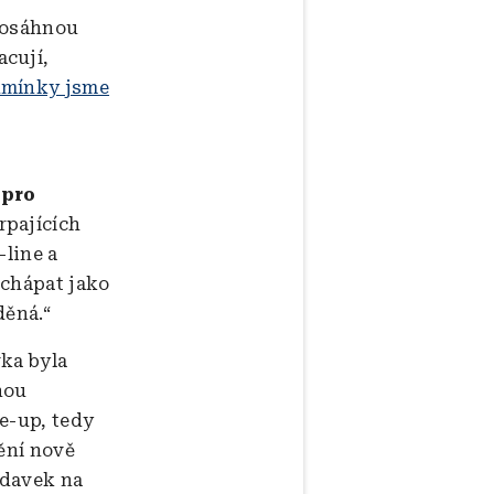
edosáhnou
acují,
mínky jsme
 pro
rpajících
-line a
 chápat jako
děná.“
ka byla
nou
e-up, tedy
ění nově
adavek na