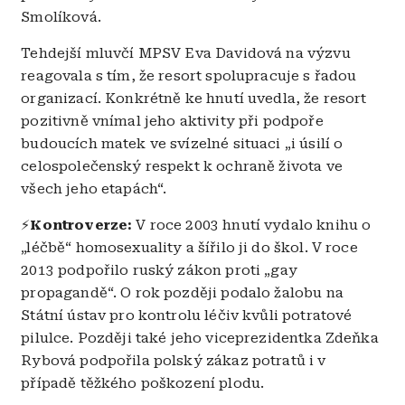
Smolíková.
Tehdejší mluvčí MPSV Eva Davidová na výzvu
reagovala s tím, že resort spolupracuje s řadou
organizací. Konkrétně ke hnutí uvedla, že resort
pozitivně vnímal jeho aktivity při podpoře
budoucích matek ve svízelné situaci „i úsilí o
celospolečenský respekt k ochraně života ve
všech jeho etapách“.
⚡
Kontroverze:
V roce 2003 hnutí vydalo knihu o
„léčbě“ homosexuality a šířilo ji do škol. V roce
2013 podpořilo ruský zákon proti „gay
propagandě“. O rok později podalo žalobu na
Státní ústav pro kontrolu léčiv kvůli potratové
pilulce. Později také jeho viceprezidentka Zdeňka
Rybová podpořila polský zákaz potratů i v
případě těžkého poškození plodu.