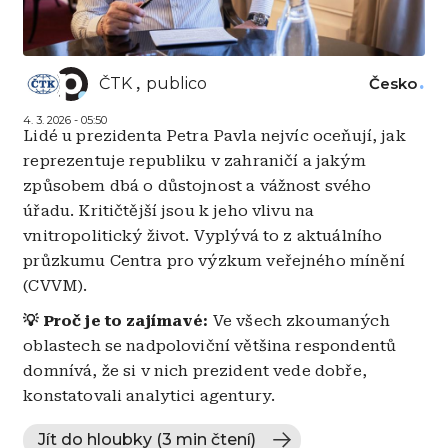
ČTK
publico
Česko
4. 3. 2026 - 05:50
Lidé u prezidenta Petra Pavla nejvíc oceňují, jak
reprezentuje republiku v zahraničí a jakým
způsobem dbá o důstojnost a vážnost svého
úřadu. Kritičtější jsou k jeho vlivu na
vnitropolitický život. Vyplývá to z aktuálního
průzkumu Centra pro výzkum veřejného mínění
(CVVM).
💡 Proč je to zajímavé:
Ve všech zkoumaných
oblastech se nadpoloviční většina respondentů
domnívá, že si v nich prezident vede dobře,
konstatovali analytici agentury.
Jít do hloubky (3 min čtení)