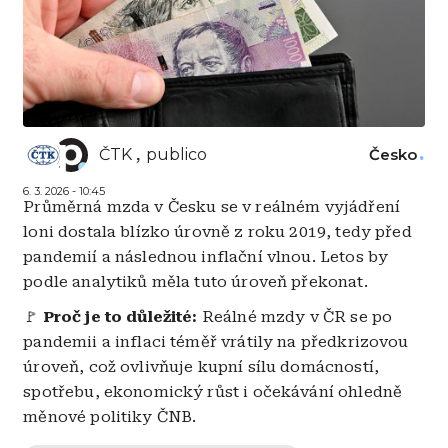
ČTK
publico
Česko
6. 3. 2026 - 10:45
Průměrná mzda v Česku se v reálném vyjádření
loni dostala blízko úrovně z roku 2019, tedy před
pandemií a následnou inflační vlnou. Letos by
podle analytiků měla tuto úroveň překonat.
🚩
Proč je to důležité:
Reálné mzdy v ČR se po
pandemii a inflaci téměř vrátily na předkrizovou
úroveň, což ovlivňuje kupní sílu domácností,
spotřebu, ekonomický růst i očekávání ohledně
měnové politiky ČNB.