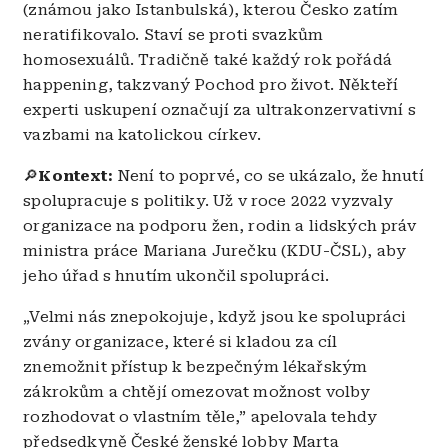
(známou jako Istanbulská), kterou Česko zatím
neratifikovalo. Staví se proti svazkům
homosexuálů. Tradičně také každý rok pořádá
happening, takzvaný Pochod pro život. Někteří
experti uskupení označují za ultrakonzervativní s
vazbami na katolickou církev.
🔎
Kontext:
Není to poprvé, co se ukázalo, že hnutí
spolupracuje s politiky. Už v roce 2022 vyzvaly
organizace na podporu žen, rodin a lidských práv
ministra práce Mariana Jurečku (KDU-ČSL), aby
jeho úřad s hnutím ukončil spolupráci.
„Velmi nás znepokojuje, když jsou ke spolupráci
zvány organizace, které si kladou za cíl
znemožnit přístup k bezpečným lékařským
zákrokům a chtějí omezovat možnost volby
rozhodovat o vlastním těle,” apelovala tehdy
předsedkyně České ženské lobby Marta