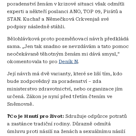
poradenství ženám v krizové situaci však odmítli
experti a někteří poslanci ANO, TOP 09, Pirátů a
STAN. Kuchař a Němečková Crkvenjaš své
podpisy následně stáhli.
Bělohlávková proto pozměňovací návrh předkládá
sama. „Jen tak snadno se nevzdávám a tato pomoc
neočekávaně těhotným ženám mi dává smysl,“
okomentovala to pro
Deník N
.
Její návrh má dvě varianty, které se liší tím, kdo
bude zodpovědný za poradenství – zda
ministerstvo zdravotnictví, nebo organizace jím
určená. Zákon je nyní před třetím čtením ve
Sněmovně.
❓Co je Hnutí pro život:
Sdružuje odpůrce potratů
a zastánce tradiční rodiny. Důrazně odmítá
úmluvu proti násilí na ženách a sexuálnímu násilí