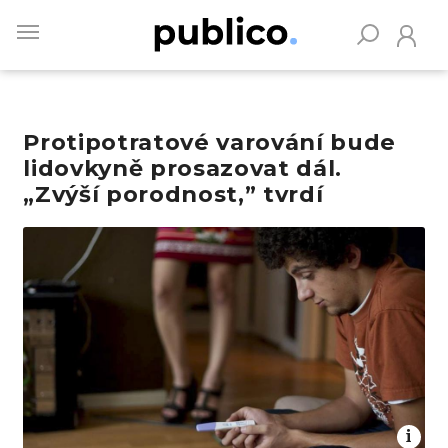
Skip
to
main
content
Protipotratové varování bude
Vyhledávejte na Publiku
lidovkyně prosazovat dál.
„Zvýší porodnost,” tvrdí
Obrázek