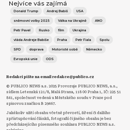
Nejvíce vás zajímá
Donald Trump
Andrej Babiš
USA
sněmovní volby 2025
Válka na Ukrajině
ANO
Petr Pavel
Rusko
film
Ukrajina
vláda Andreje Babiše
Praha
Petr Fiala
Spolu
SPD
doprava
Motoristé sobě
Německo
Evropská unie
ODS
Redakci pište na email redakce@publico.cz
© PUBLICO NEWS a.s. 2025 Provozuje PUBLICO NEWS, a.s.,
sídlem Letenská 121/8, Malá Strana, 118 00 Praha 1, IČ: 225 51
841, společnost vedená u Městského soudu v Praze pod
spisovou značkou B 29467.
Jakékoliv užití obsahu včetně převzetí, šíření či dalšího
zpřístupňování článků, fotografií či jiného obsahu je bez
předcházejícího písemného souhlasu PUBLICO NEWS a.s.