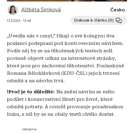
Alžběta Šimková
Česko
Diskuse k článku
(0)
13.3.2025 - 13:48
„Uvedla nás v omyl,” říkají o své kolegyni dva
poslanci podepsaní pod kontroverzním návrhem.
Podle něj by se na těhotenských testech měl
povinně objevit odkaz na internetové stránky,
které jsou pro zachování těhotenství. Poslankyně
Romana Bělohlávková (KDU-ČSL) jejich tvrzení
odmítá a na návrhu trvá.
❗
Proč je to důležité:
Na znění návrhu se mělo
podílet i konzervativní Hnutí pro život, které
odmítá potraty. A rovněž provozuje poradenskou
linku, s níž by se na obaly testů chtělo dostat.
reklama