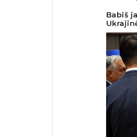
Babiš j
Ukrajin