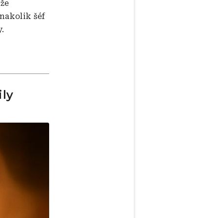
ůže
 nakolik šéf
.
ily