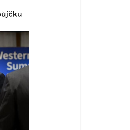
půjčku