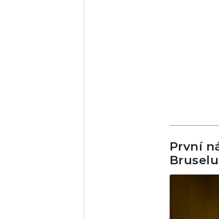
První n
Bruselu