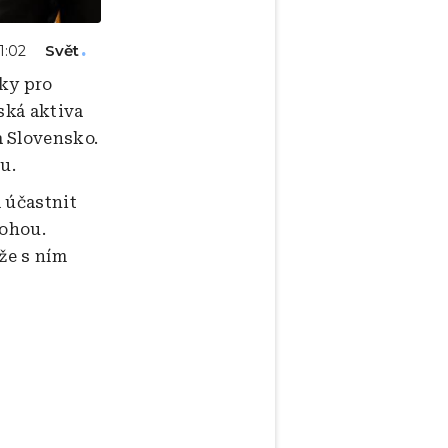
Svět
11:02
ky pro
ská aktiva
a Slovensko.
u.
 účastnit
nohou.
že s ním