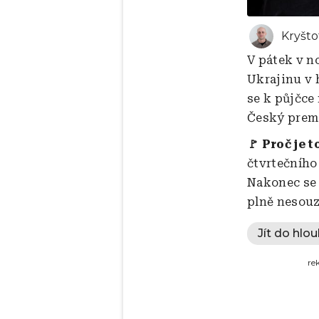
Kryšto
V pátek v n
Ukrajinu v 
se k půjčce
Český premi
🚩 Proč je t
čtvrtečního
Nakonec se 
plně nesouz
Jít do hlou
re