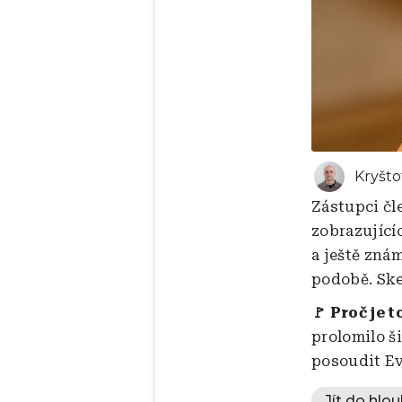
Kryšto
Zástupci čl
zobrazující
a ještě zná
podobě. Sk
🚩 Proč je t
prolomilo š
posoudit E
Jít do hlou