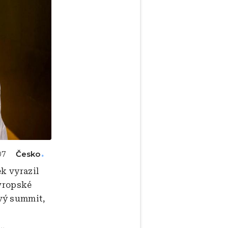
Česko
07
k vyrazil
Evropské
vý summit,