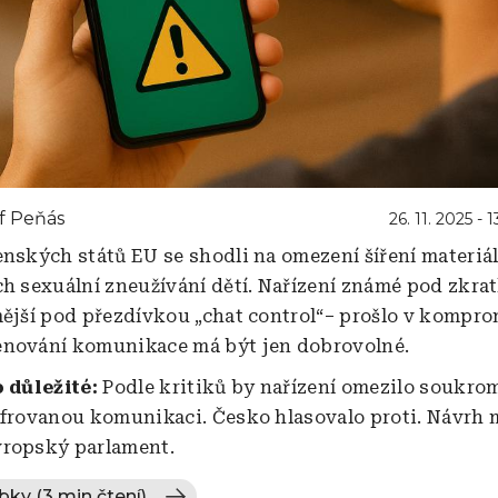
f Peňás
26. 11. 2025 - 
enských států EU se shodli na omezení šíření materiá
ch sexuální zneužívání dětí. Nařízení známé pod zkr
mější pod přezdívkou „chat control“– prošlo v kompro
enování komunikace má být jen dobrovolné.
o důležité:
Podle kritiků by nařízení omezilo soukrom
ifrovanou komunikaci. Česko hlasovalo proti. Návrh m
vropský parlament.
bky (3 min čtení)