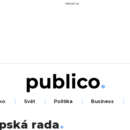
yhledávejte na Publiku
reklama
ko
Svět
Politika
Business
pská rada