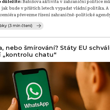
o důležité:
Babišova aktivita v zahraniční politice m
jak bude v příštích letech vypadat vládní politika. A
premiéra převezme řízení zahraničně-politické agendy
bky (3 min čtení)
, nebo šmírování? Státy EU schvál
í „kontrolu chatu“