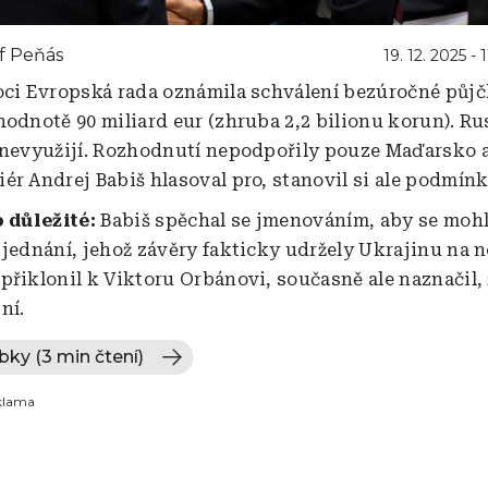
f Peňás
19. 12. 2025 - 
oci Evropská rada oznámila schválení bezúročné půjč
hodnotě 90 miliard eur (zhruba 2,2 bilionu korun). Ru
 nevyužijí. Rozhodnutí nepodpořily pouze Maďarsko 
ér Andrej Babiš hlasoval pro, stanovil si ale podmínk
o důležité:
Babiš spěchal se jmenováním, aby se mohl
 jednání, jehož závěry fakticky udržely Ukrajinu na 
přiklonil k Viktoru Orbánovi, současně ale naznačil, 
ní.
bky (3 min čtení)
klama