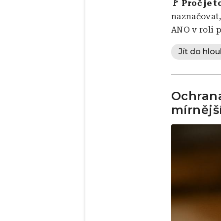
🚩 Proč je t
naznačovat, 
ANO v roli 
Jít do hlou
Ochrana
mírnějš