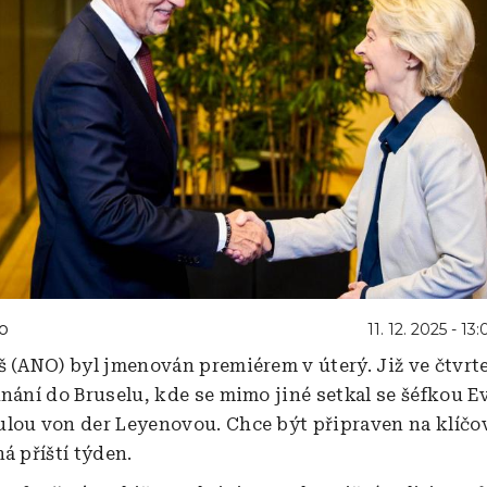
o
11. 12. 2025 - 13:
š (ANO) byl jmenován premiérem v úterý. Již ve čtvrte
dnání do Bruselu, kde se mimo jiné setkal se šéfkou 
lou von der Leyenovou. Chce být připraven na klíčo
á příští týden.