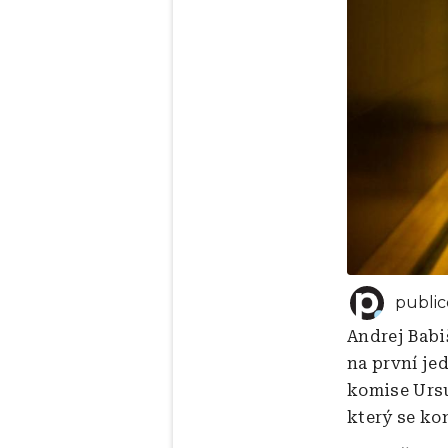
public
Andrej Babi
na první je
komise Ursu
který se kon