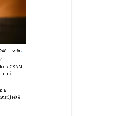
Svět
13:48
lů
atkou CSAM –
misní
í a
usí ještě