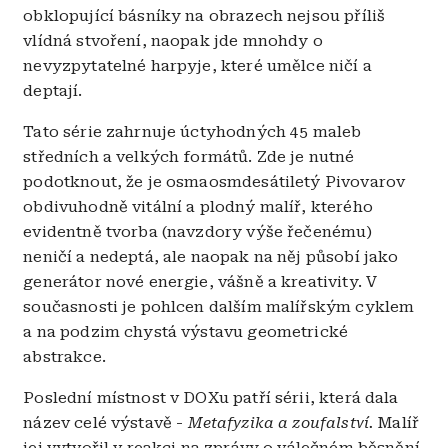
obklopující básníky na obrazech nejsou příliš
vlídná stvoření, naopak jde mnohdy o
nevyzpytatelné harpyje, které umělce ničí a
deptají.
Tato série zahrnuje úctyhodných 45 maleb
středních a velkých formátů. Zde je nutné
podotknout, že je osmaosmdesátiletý Pivovarov
obdivuhodně vitální a plodný malíř, kterého
evidentně tvorba (navzdory výše řečenému)
neničí a nedeptá, ale naopak na něj působí jako
generátor nové energie, vášně a kreativity. V
současnosti je pohlcen dalším malířským cyklem
a na podzim chystá výstavu geometrické
abstrakce.
Poslední místnost v DOXu patří sérii, která dala
název celé výstavě -
Metafyzika a zoufalství.
Malíř
jej vytvořil v reakci na zprávy o válečném běsnění