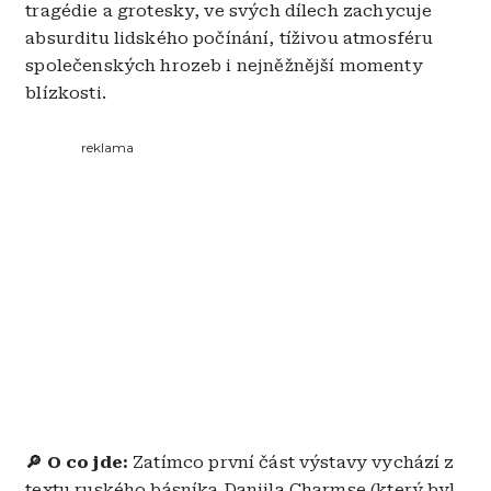
tragédie a grotesky, ve svých dílech zachycuje
absurditu lidského počínání, tíživou atmosféru
společenských hrozeb i nejněžnější momenty
blízkosti.
reklama
🔎 O co jde:
Zatímco první část výstavy vychází z
textu ruského básníka Daniila Charmse (který byl