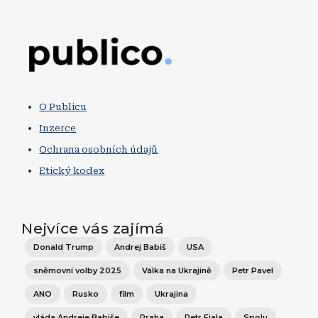
Obrázek
O Publicu
Inzerce
Ochrana osobních údajů
Etický kodex
Nejvíce vás zajímá
Donald Trump
Andrej Babiš
USA
sněmovní volby 2025
Válka na Ukrajině
Petr Pavel
ANO
Rusko
film
Ukrajina
vláda Andreje Babiše
Praha
Petr Fiala
Spolu