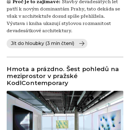
📖
Proč je to zajímavé:
Stavby devadesátých let
patří k novým dominantám Prahy, tato dekáda se
však v architektuře dosud spíše přehlížela.
Výstava i kniha ukazují stylovou rozmanitost
devadesátkové architektury.
Jít do hloubky (3 min čtení)
Hmota a prázdno. Šest pohledů na
meziprostor v pražské
KodlContemporary