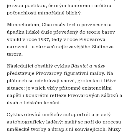
je svou poetikou, černým humorem i určitou
poťouchlostí mimořádně blízký.
Mimochodem, Charmsův text o povznesení a
úpadku lidské duše převedený do teorie barev
vznikl v roce 1937, tedy v roce Pivovarova
narození - a zároveň nejkrvavějšího Stalinova
teroru.
Následující obsáhlý cyklus
Básníci a múzy
představuje Pivovarovy figurativní malby. Na
plátnech se odehrávají snové, groteskní i tíživé
situace: je v nich vždy přítomné existenciální
napětí i konkrétní reflexe Pivovarových zážitků a
úvah o lidském konání.
Cyklus otevírá umělcův autoportrét a je celý
autobiograficky laděný: malíř se noří do procesu
umělecké tvorby a útrap s ní souvisejících. Múzy