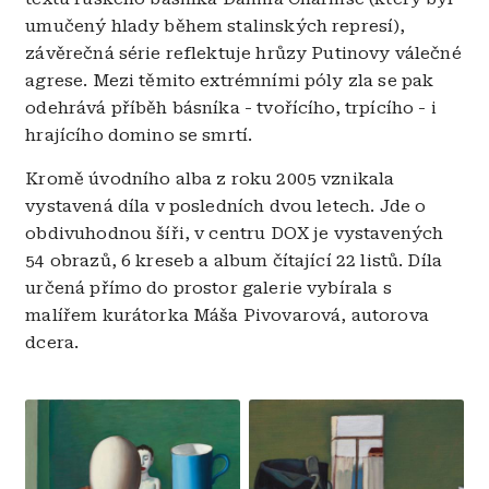
umučený hlady během stalinských represí),
závěrečná série reflektuje hrůzy Putinovy válečné
agrese. Mezi těmito extrémními póly zla se pak
odehrává příběh básníka - tvořícího, trpícího - i
hrajícího domino se smrtí.
Kromě úvodního alba z roku 2005 vznikala
vystavená díla v posledních dvou letech. Jde o
obdivuhodnou šíři, v centru DOX je vystavených
54 obrazů, 6 kreseb a album čítající 22 listů. Díla
určená přímo do prostor galerie vybírala s
malířem kurátorka Máša Pivovarová, autorova
dcera.
Obrázek
Obrázek