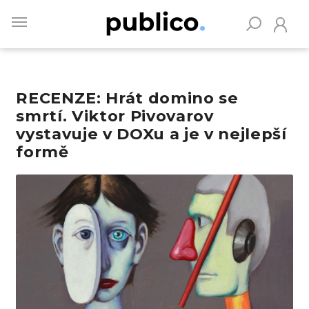
Skip
to
main
content
RECENZE: Hrát domino se
Vyhledávejte na Publiku
smrtí. Viktor Pivovarov
vystavuje v DOXu a je v nejlepší
formě
Obrázek