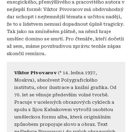
energického, přemýšlivého a pracovitého autora v
nejlepší formě: Viktor Pivovarov má obdivuhodný
dar uchopit i nejtemnější témata s určitou nadějí,
že to s lidstvem nemusí dopadnout úplně tragicky.
Tak jako na zmíněném plátně, na němž hraje
umělec domino se smrtí. Pro čtenáře, kteří dočetli
až sem, máme povzbudivou zprávu: tenhle zápas
skončil remízou.
Viktor Pivovarov
(* 14. ledna 1937,
Moskva), absolvent Polygrafického
institutu, obor ilustrace a knižní grafika. Od
70. let se věnuje především volné tvorbě.
Pracuje v ucelených obrazových cyklech a
spolu s Iljou Kabakovem vytvořil osobitou
uměleckou formu alba, která originálním
způsobem propojuje slovo a obraz. Text
začleňuje Pivovarov i do svých obrazových