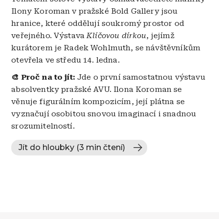
Ilony Koroman v pražské Bold Gallery jsou
hranice, které oddělují soukromý prostor od
veřejného. Výstava
Klíčovou dírkou
, jejímž
kurátorem je Radek Wohlmuth, se návštěvníkům
otevřela ve středu 14. ledna.
🎨 Proč na to jít:
Jde o první samostatnou výstavu
absolventky pražské AVU. Ilona Koroman se
věnuje figurálním kompozicím, její plátna se
vyznačují osobitou snovou imaginací i snadnou
srozumitelností.
Jít do hloubky (3 min čtení)