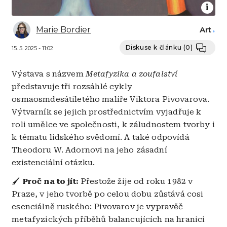
Marie Bordier
Art
Diskuse k článku
(0)
15. 5. 2025 - 11:02
Výstava s názvem
Metafyzika a zoufalství
představuje tři rozsáhlé cykly
osmaosmdesátiletého malíře Viktora Pivovarova.
Výtvarník se jejich prostřednictvím vyjadřuje k
roli umělce ve společnosti, k záludnostem tvorby i
k tématu lidského svědomí. A také odpovídá
Theodoru W. Adornovi na jeho zásadní
existenciální otázku.
🖌️
Proč na to jít:
Přestože žije od roku 1982 v
Praze, v jeho tvorbě po celou dobu zůstává cosi
esenciálně ruského: Pivovarov je vypravěč
metafyzických příběhů balancujících na hranici