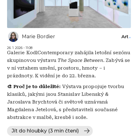
Marie Bordier
Art
26. 1. 2026 - 11:08
Galerie KodlContemporary zahájila letošní sezónu
skupinovou výstavu
The Space Between
. Zabývá se
v ní vztahem umění, prostoru, hmoty
–
i
prázdnoty. K vidění je do 22. března.
🎨 Proč je to důležité:
Výstava propojuje tvorbu
klasiků, jakými jsou Stanislav Libenský &
Jaroslava Brychtová či světově uznávaná
Magdalena Jetelová, s představiteli současné
abstrakce v malbě, kresbě i soše.
Jít do hloubky (3 min čtení)