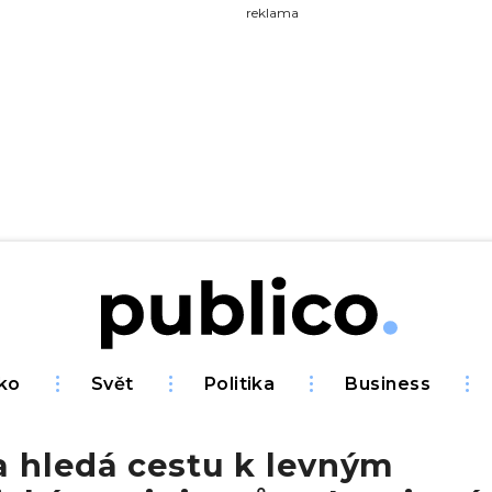
yhledávejte na Publiku
reklama
ko
Svět
Politika
Business
a hledá cestu k levným