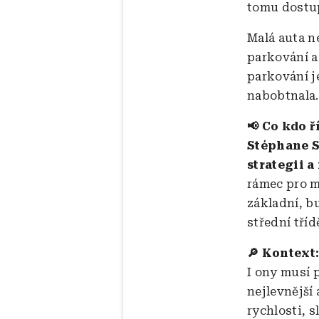
tomu dostup
Malá auta n
parkování a
parkování j
nabobtnala.
📢 Co kdo ř
Stéphane S
strategii 
rámec pro m
základní, b
střední tříd
🔎 Kontext
I ony musí 
nejlevnější
rychlosti, 