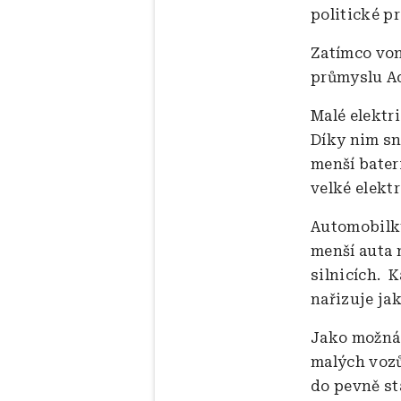
politické p
Zatímco von
průmyslu Ad
Malé elektr
Díky nim sná
menší bater
velké elektr
Automobilky
menší auta 
silnicích. 
nařizuje ja
Jako možná 
malých vozů
do pevně st