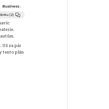
Business
článku
(2)
navíc
baterie.
 autům.
 Už za pár
y tento plán