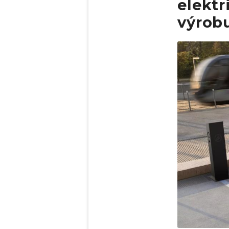
elektr
výrob
Obrázek