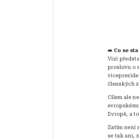
➡️ Co se sta
Vizi předst
proslovu o 
viceprezide
členských z
Cílem ale n
evropskému 
Evropě, a t
Zatím není 
se tak ani, 