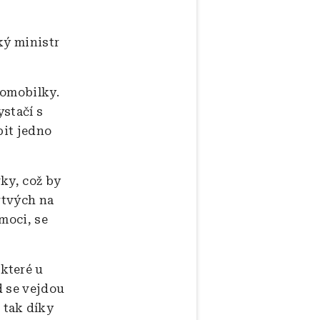
ký ministr
tomobilky.
ystačí s
bit jedno
ky, což by
rtvých na
moci, se
které u
d se vejdou
 tak díky