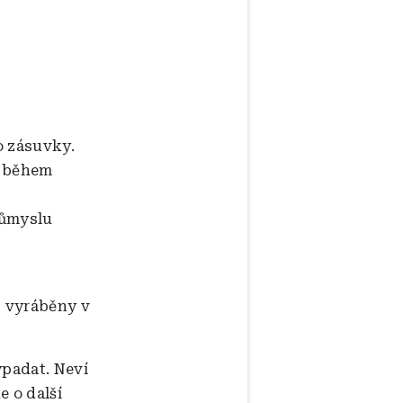
o zásuvky.
á během
růmyslu
t vyráběny v
ypadat. Neví
e o další