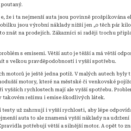
ipoutaný.
e, že i ta nejmenší auta jsou povinně prošpikována 
obilku jsou výrobní náklady nižší jen „o těch pár ki
e to znát na prodejích. Zákazníci si raději trochu připla
problém s emisemi. Větší auto je těžší a má větší odpo
ít s velkou pravděpodobností i vyšší spotřebu.
ch motorů je ještě jedna potíž. V malých autech byly 
nodušší motory, které na městské či venkovské pojíž
ři vyšších rychlostech mají ale vyšší spotřebu. Probl
 takovém režimu i emise škodlivých látek.
testy už zahrnují i vyšší rychlosti, aby lépe odpovíd
nejmenší auta to ale znamená vyšší náklady na udržení
pravidla potřebují větší a silnější motor. A opět to z