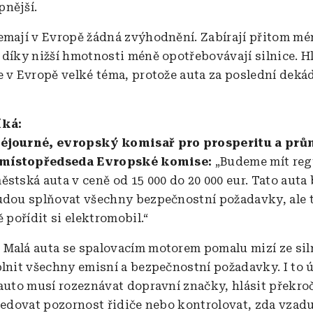
nější.
emají v Evropě žádná zvýhodnění. Zabírají přitom mé
 díky nižší hmotnosti méně opotřebovávají silnice. H
e v Evropě velké téma, protože auta za poslední deká
íká:
éjourné, evropský komisař pro prosperitu a pr
a místopředseda Evropské komise:
„Budeme mít reg
ěstská auta v ceně od 15 000 do 20 000 eur. Tato auta
udou splňovat všechny bezpečnostní požadavky, ale 
ě pořídit si elektromobil.“
:
Malá auta se spalovacím motorem pomalu mizí ze sil
plnit všechny emisní a bezpečnostní požadavky. I to 
 auto musí rozeznávat dopravní značky, hlásit překro
sledovat pozornost řidiče nebo kontrolovat, zda vzad