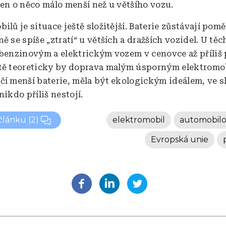
jen o něco málo menší než u většího vozu.
ilů je situace ještě složitější. Baterie zůstávají pom
ě se spíše „ztratí“ u větších a dražších vozidel. U těc
 benzinovým a elektrickým vozem v cenovce až příliš 
tě teoreticky by doprava malým úsporným elektromo
čí menší baterie, měla být ekologickým ideálem, ve 
nikdo příliš nestojí.
 článku
(2)
elektromobil
automobilo
Evropská unie