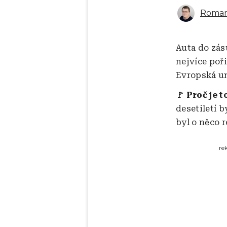
Roman
Auta do zásu
nejvíce poři
Evropská un
🚩 Proč je t
desetiletí b
byl o něco re
re