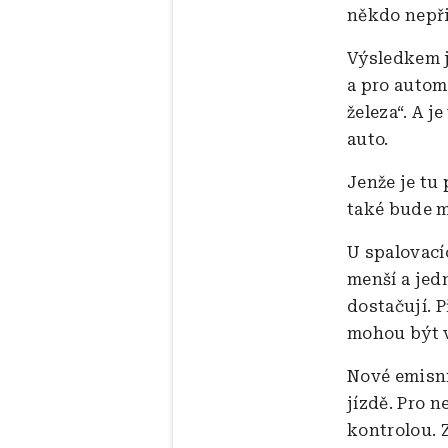
někdo nepř
Výsledkem j
a pro autom
železa“. A j
auto.
Jenže je tu 
také bude m
U spalovací
menší a jed
dostačují. P
mohou být v
Nové emisní 
jízdě. Pro 
kontrolou. Z