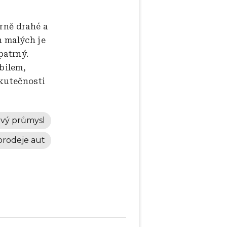
ěrně drahé a
h malých je
patrný.
bilem,
skutečnosti
vý průmysl
prodeje aut