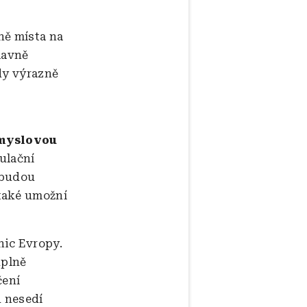
ně místa na
lavně
dy výrazně
ůmyslovou
ulační
 budou
také umožní
nic Evropy.
úplně
čení
u nesedí