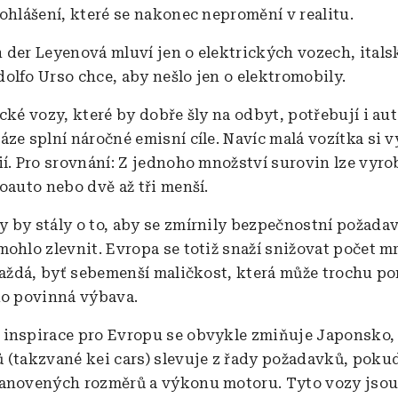
rohlášení, které se nakonec nepromění v realitu.
 der Leyenová mluví jen o elektrických vozech, itals
olfo Urso chce, aby nešlo jen o elektromobily.
ické vozy, které by dobře šly na odbyt, potřebují i au
ze splní náročné emisní cíle. Navíc malá vozítka si v
ií. Pro srovnání: Z jednoho množství surovin lze vyro
oauto nebo dvě až tři menší.
 by stály o to, aby se zmírnily bezpečnostní požadav
mohlo zlevnit. Evropa se totiž snaží snižovat počet m
Každá, byť sebemenší maličkost, která může trochu po
ko povinná výbava.
inspirace pro Evropu se obvykle zmiňuje Japonsko, 
 (takzvané kei cars) slevuje z řady požadavků, poku
anovených rozměrů a výkonu motoru. Tyto vozy jsou