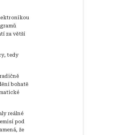
elektronikou
logramů
tí za větší
ry, tedy
tradičně
dění bohatě
ematické
aly reálné
 emisí pod
namená, že