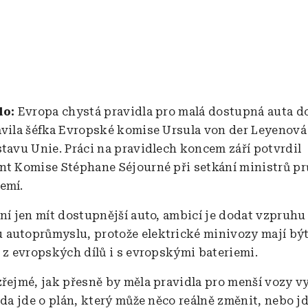
lo:
Evropa chystá pravidla pro malá dostupná auta d
avila šéfka Evropské komise Ursula von der Leyenov
stavu Unie. Práci na pravidlech koncem září potvrdil
nt Komise Stéphane Séjourné při setkání ministrů p
emí.
ení jen mít dostupnější auto, ambicí je dodat vzpruhu
autoprůmyslu, protože elektrické minivozy mají bý
o z evropských dílů i s evropskými bateriemi.
zřejmé, jak přesně by měla pravidla pro menší vozy v
zda jde o plán, který může něco reálně změnit, nebo jd