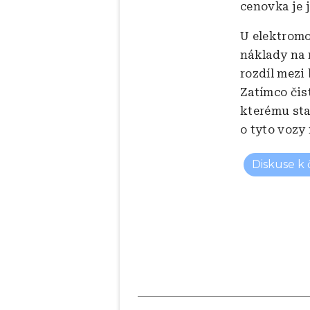
cenovka je 
U elektromob
náklady na n
rozdíl mezi
Zatímco čis
kterému sta
o tyto vozy 
Diskuse k