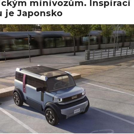
ickým minivozům. Inspirací
u je Japonsko