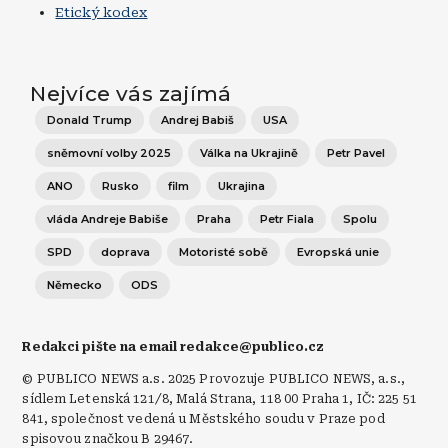
Etický kodex
Nejvíce vás zajímá
Donald Trump
Andrej Babiš
USA
sněmovní volby 2025
Válka na Ukrajině
Petr Pavel
ANO
Rusko
film
Ukrajina
vláda Andreje Babiše
Praha
Petr Fiala
Spolu
SPD
doprava
Motoristé sobě
Evropská unie
Německo
ODS
Redakci pište na email redakce@publico.cz
© PUBLICO NEWS a.s. 2025 Provozuje PUBLICO NEWS, a.s.,
sídlem Letenská 121/8, Malá Strana, 118 00 Praha 1, IČ: 225 51
841, společnost vedená u Městského soudu v Praze pod
spisovou značkou B 29467.