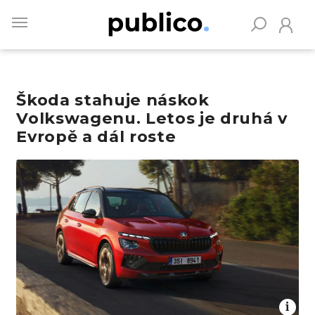
Skip
to
main
content
Škoda stahuje náskok
Vyhledávejte na Publiku
Volkswagenu. Letos je druhá v
Evropě a dál roste
Obrázek