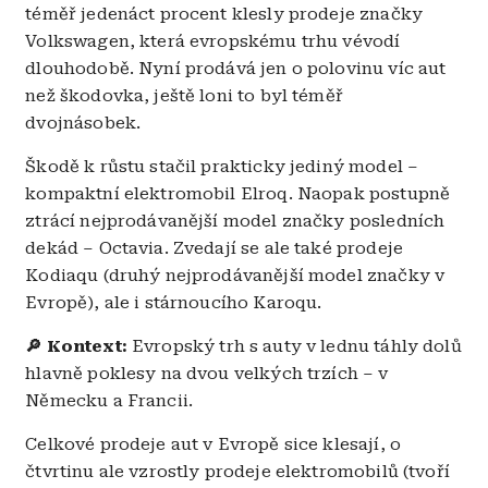
téměř jedenáct procent klesly prodeje značky
Volkswagen, která evropskému trhu vévodí
dlouhodobě. Nyní prodává jen o polovinu víc aut
než škodovka, ještě loni to byl téměř
dvojnásobek.
Škodě k růstu stačil prakticky jediný model –
kompaktní elektromobil Elroq. Naopak postupně
ztrácí nejprodávanější model značky posledních
dekád – Octavia. Zvedají se ale také prodeje
Kodiaqu (druhý nejprodávanější model značky v
Evropě), ale i stárnoucího Karoqu.
🔎 Kontext:
Evropský trh s auty v lednu táhly dolů
hlavně poklesy na dvou velkých trzích – v
Německu a Francii.
Celkové prodeje aut v Evropě sice klesají, o
čtvrtinu ale vzrostly prodeje elektromobilů (tvoří