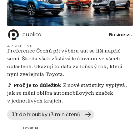
publico
Business
4. 3. 2026 - 13:10
Preference Čechů při výběru aut se liší napříč
zemí. Škoda však zůstává královnou ve všech
oblastech. Ukazují to data za loňský rok, která
nyní zveřejnila Toyota.
🚩
Proč je to důležité:
Z nové statistiky vyplývá,
jak se mění obliba automobilových značek
v jednotlivých krajích.
Jít do hloubky (3 min čtení)
reklama