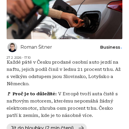
Roman Šitner
Business
27. 2. 2026 - 17:10
Každé páté v Česku prodané osobní auto jezdí na
naftu, jejich podíl činil v lednu 21 procent trhu. Až
s velkým odstupem jsou Slovinsko, Lotyšsko a
Německo.
🚩 Proč je to důležité:
V Evropě tvoří auta čistě s
naftovým motorem, kterému nepomáhá žádný
elektromotor, zhruba osm procent trhu. Česko
patří k zemím, kde je to násobně více.
Jít do hloubky (2 min čtení)