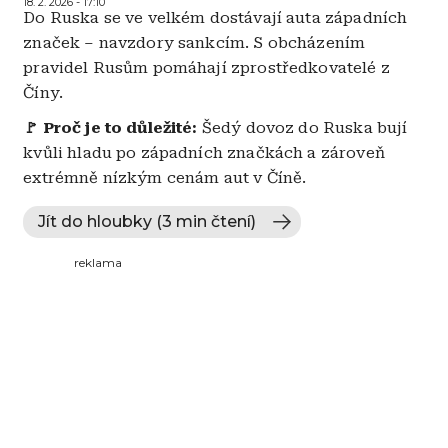
18. 2. 2026 - 17:10
Do Ruska se ve velkém dostávají auta západních
značek – navzdory sankcím. S obcházením
pravidel Rusům pomáhají zprostředkovatelé z
Číny.
🚩 Proč je to důležité:
Šedý dovoz do Ruska bují
kvůli hladu po západních značkách a zároveň
extrémně nízkým cenám aut v Číně.
Jít do hloubky (3 min čtení)
reklama