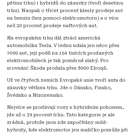
pětinu trhu) i hybridů do zásuvky (tvoří desetinu
trhu). Naopak o třicet procent klesly prodeje aut
na benzin (bez pomoci elektromotoru) a o více
než 20 procent prodeje naftových aut.
Na evropském trhu dál ztrácí americká
automobilka Tesla. V lednu udala jen něco přes
7000 aut, její podíl na 154 tisících prodaných
elektromobilech je tak poměrně slabý. Pro
srovnání: Škoda prodala přes 8000 Elroqů.
Už ve čtyřech zemích Evropské unie tvoří auta do
zásuvky většinu trhu. Jde o Dánsko, Finsko,
Švédsko a Nizozemsko.
Nejvíce se prodávají vozy s hybridním pohonem,
jde už o 39 procent trhu. Tato kategorie je ale
zrádná, protože jsou zde započítány mild-
hybridy, kde elektromotor jen maličko pomůže při