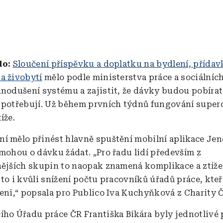
lo:
Sloučení příspěvku a doplatku na bydlení, přídavk
a živobytí
mělo podle ministerstva práce a sociálních
nodušení systému a zajistit, že dávky budou pobírat j
 potřebují. Už během prvních týdnů fungování super
íže.
í mělo přinést hlavně spuštění mobilní aplikace Jen
 mohou o dávku žádat. „Pro řadu lidí především z
nějších skupin to naopak znamená komplikace a ztíže
to i kvůli snížení počtu pracovníků úřadů práce, kteř
ženi,“ popsala pro Publico Iva Kuchyňková z Charity 
ího Úřadu práce ČR Františka Bikára byly jednotlivé