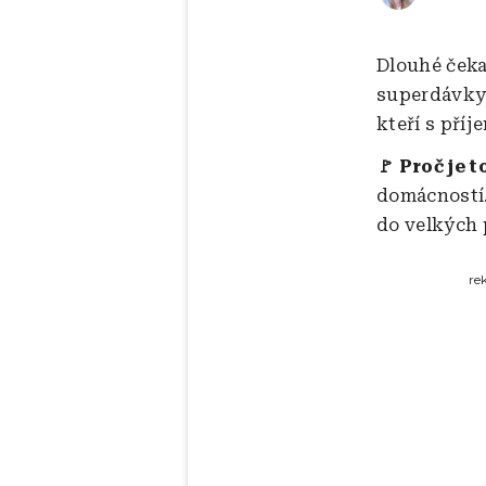
Dlouhé čeka
superdávky p
kteří s příj
🚩 Proč je t
domácností
do velkých p
re