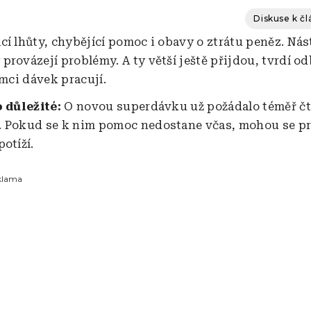
Diskuse k č
cí lhůty, chybějící pomoc i obavy o ztrátu peněz. Ná
rovázejí problémy. A ty větší ještě přijdou, tvrdí od
emci dávek pracují.
o důležité:
O novou superdávku už požádalo téměř čt
. Pokud se k nim pomoc nedostane včas, mohou se p
otíží.
klama