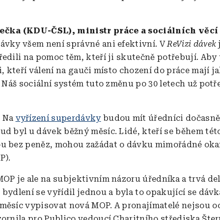
ečka (KDU-ČSL), ministr práce a sociálních věcí
ávky všem není správné ani efektivní. V
ReVizi dávek
ředili na pomoc těm, kteří ji skutečně potřebují. Aby
i, kteří válení na gauči místo chození do práce mají j
l. Náš sociální systém tuto změnu po 30 letech už potř
:
Na
vyřízení superdávky
budou mít úředníci dočasně 
ud byl u dávek běžný měsíc. Lidé, kteří se během té
ou bez peněz, mohou zažádat o dávku mimořádné oka
P).
MOP je ale na subjektivním názoru úředníka a trvá del
bydlení se vyřídil jednou a byla to opakující se dávk
měsíc vypisovat nová MOP. A pronajímatelé nejsou o
zornila pro Publico vedoucí Charitního střediska Šte