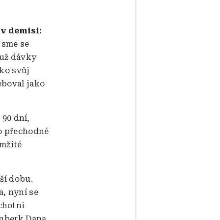
 v demisi:
jsme se
 už dávky
ako svůj
eboval jako
90 dní,
to přechodné
mžité
ší dobu.
a, nyní se
chotni
rnberk Dana