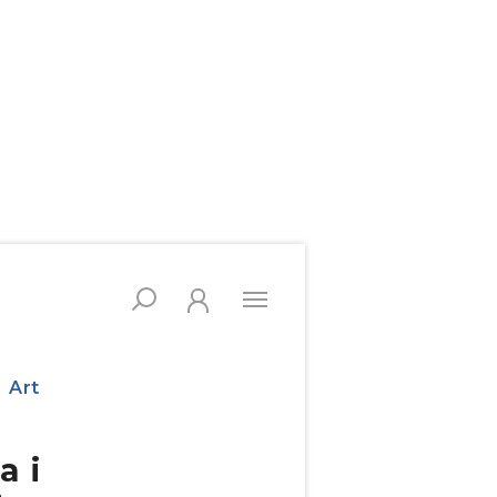
Art
a i