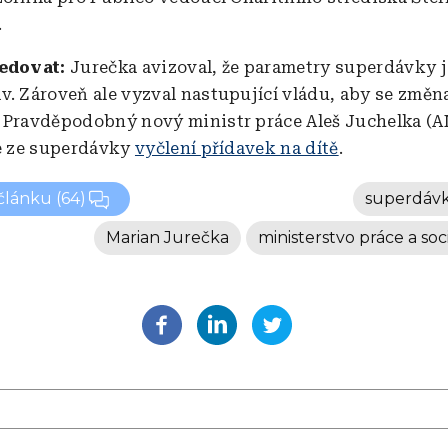
.
ledovat:
Jurečka avizoval, že parametry superdávky 
v. Zároveň ale vyzval nastupující vládu, aby se změn
 Pravděpodobný nový ministr práce Aleš Juchelka (AN
že ze superdávky
vyčlení přídavek na dítě
.
 článku
(64)
superdáv
Marian Jurečka
ministerstvo práce a soc