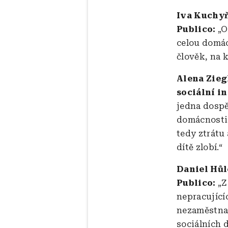
Iva Kuchyň
Publico:
„O
celou domác
člověk, na k
Alena Zieg
sociální in
jedna dospě
domácnosti 
tedy ztrátu
dítě zlobí.“
Daniel Hůl
Publico:
„Z
nepracujíc
nezaměstnan
sociálních 