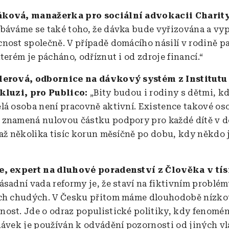
ková, manažerka pro sociální advokacii Charity
báváme se také toho, že dávka bude vyřizována a vyp
nost společně. V případě domácího násilí v rodině p
terém je pácháno, odříznut i od zdroje financí.“
lerová, odbornice na dávkový systém z Institutu
kluzi, pro Publico:
„Bity budou i rodiny s dětmi, k
lá osoba není pracovně aktivní. Existence takové os
znamená nulovou částku podpory pro každé dítě v 
 až několika tisíc korun měsíčně po dobu, kdy někdo 
e, expert na dluhové poradenství z Člověka v tís
ásadní vada reformy je, že staví na fiktivním problé
ích chudých. V Česku přitom máme dlouhodobě nízko
ost. Jde o odraz populistické politiky, kdy fenomén
dávek je používán k odvádění pozornosti od jiných vl