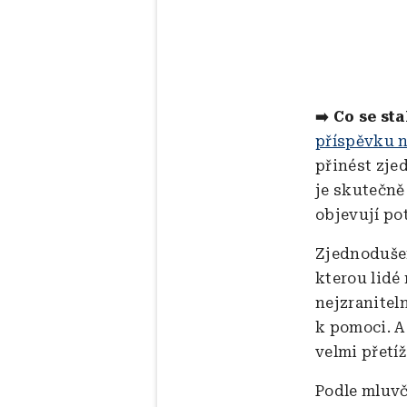
➡️ Co se sta
příspěvku n
přinést zjed
je skutečně
objevují pot
Zjednodušen
kterou lidé
nejzranitel
k pomoci. A 
velmi přetí
Podle mluvč