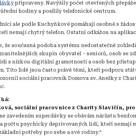
dávky
připraveny. Navýšily počet otevřených přepáže
 úřední hodiny a posílily telefonické centrum.
dníci ale podle Kuchyňkové pomáhají osobně s žádo
teří nemají chytrý telefon. Ostatní odkážou na aplikac
e, že současná podoba systému nedostatečně zohled
zranitelnějších skupin obyvatel – seniorů, osob se z
idí s nízkou digitální gramotností a osob bez přístu
m. Tito lidé jsou často právě těmi, kteří podporu stát
pozornil sociální pracovník Domova sv. Anežky z Cha
c.
íká:
ová, sociální pracovnice z Charity Slavičín, pro
 se zavedením superdávky se obávám nárůstu bezdom
 a počtu psychicky deprivovaných lidí, kteří nemají 
základní potřeby pro sebe a své rodiny.“