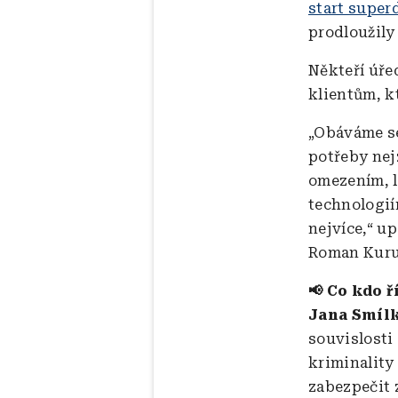
start super
prodloužily
Někteří úře
klientům, k
„Obáváme s
potřeby nej
omezením, l
technologií
nejvíce,“ u
Roman Kuru
📢 Co kdo ř
Jana Smílk
souvislosti
kriminality
zabezpečit 