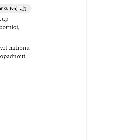
lánku
(64)
stup
borníci,
vrt milionu
ropadnout