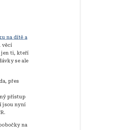
u na dítě a
 věcí
en ti, kteří
dávky se ale
da, přes
ný přístup
í jsou nyní
ČR.
 pobočky na