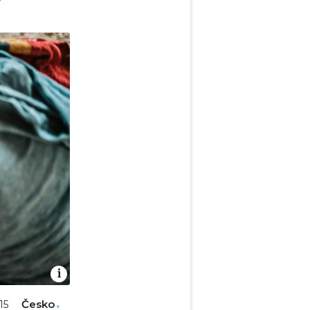
i
Česko
15