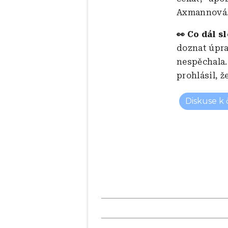
Axmannová
👀 Co dál s
doznat úpra
nespěchala.
prohlásil, 
Diskuse k