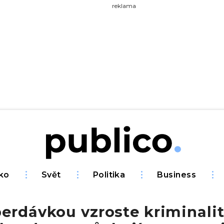
yhledávejte na Publiku
reklama
ko
Svět
Politika
Business
erdávkou vzroste kriminalit