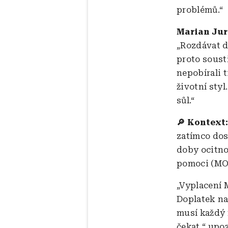
problémů.“
Marian Jur
„Rozdávat d
proto soust
nepobírali t
životní sty
sůl.“
🔎 Kontext
zatímco dos
doby ocitn
pomoci (MO
„Vyplacení 
Doplatek na 
musí každý 
čekat,“ upo