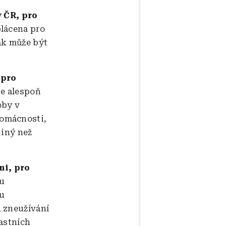
 ČR, pro
lácena pro
ak může být
 pro
de alespoň
oby v
domácnosti,
jiný než
ni, pro
mu
u
 zneužívání
astních