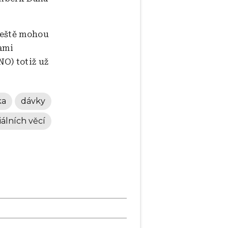
ještě mohou
ami
O) totiž už
ka
dávky
iálních věcí