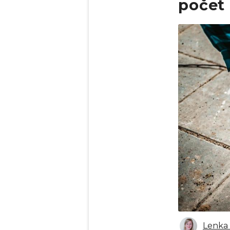
počet 
Obrázek
Lenka