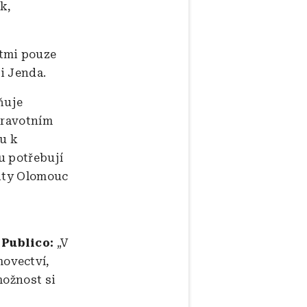
k,
stmi pouze
i Jenda.
ňuje
dravotním
pu k
u potřebují
rity Olomouc
 Publico:
„V
ovectví,
možnost si