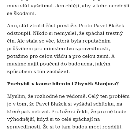
musí stát vyždímat. Jen chtějí, aby z toho neodešli
se škodami.
Ano, stát ztratil část prestiže. Proto Pavel Blažek
odstoupil. Nikdo si nemyslel, že spáchal trestný
čin. Ale stala se věc, která byla reputačním
průšvihem pro ministerstvo spravedlnosti,
potažmo pro celou vládu a pro celou zemi. A
musíme najít poučení do budoucna, jakým
způsobem s tím zacházet.
Pochybil v kauze bitcoin i Zbyněk Stanjura?
Myslím, že rozhodně ne vědomě. Celý ten problém
je v tom, že Pavel Blažek si vyžádal schůzku, na
které pak netrval. Protože si řekli, že pro ně bude
výhodnější, když si to celé spáchají na
spravedlnosti. Že si to tam budou moct rozdělit.