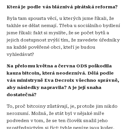
Která je podle vás bláznivá pirátská reforma?
Byla tam spousta věcí, u kterých jsme říkali, že
takhle se dělat nemají. Třeba u sociálního bydlení
jsme říkali: fakt si myslíte, že se počet bytů a
jejich dostupnost zvýší tím, že zavedete úředníky
na každé pověřené obci, kteří je budou
vyhledávat?
Na přelomu května a června ODS poškodila
kauza bitcoin, která neodeznívá. Dělá podle
vás ministryně Eva Decroix všechno správně,
aby následky napravila? A je její snaha
dostatečná?
To, proč bitcoiny zůstávají, je, protože jim nikdo
nerozumí. Možná, že stát byl v nějaké míře
podveden v tom, že se ten člověk snažil jeho
prostřednictvím si říct: tyhle peníze jsou košer.