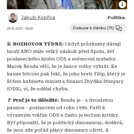
Jakub Kopřiva
Politika
Diskuse k článku
(71)
29. 8. 2025 - 06:20
🎤
ROZHOVOR TÝDNE:
I když průzkumy dávají
hnutí ANO stále velký náskok před Spolu, šéf
poslaneckého klubu ODS a sněmovní matador
Marek Benda věří, že je šance volby vyhrát. Ke
kauze bitcoin pak řekl, že jeho bratr Filip, který je
šéfem kabinetu ministra financí Zbyňka Stanjury
(ODS), ví, že udělal chybu.
🚩
Proč je to důležité:
Benda je - s dvouletou
pauzou - poslancem od roku 1990. Patří k
výrazným tvářím ODS a často je terčem kritiky.
Byť připouští, že je politický dinosaurus, dodává,
že jsou zde pořád plány dinosaury oživit. A