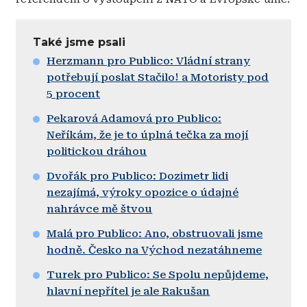
Také jsme psali
Herzmann pro Publico: Vládní strany
potřebují poslat Stačilo! a Motoristy pod
5 procent
Pekarová Adamová pro Publico:
Neříkám, že je to úplná tečka za mojí
politickou dráhou
Dvořák pro Publico: Dozimetr lidi
nezajímá, výroky opozice o údajné
nahrávce mě štvou
Malá pro Publico: Ano, obstruovali jsme
hodně. Česko na Východ nezatáhneme
Turek pro Publico: Se Spolu nepůjdeme,
hlavní nepřítel je ale Rakušan