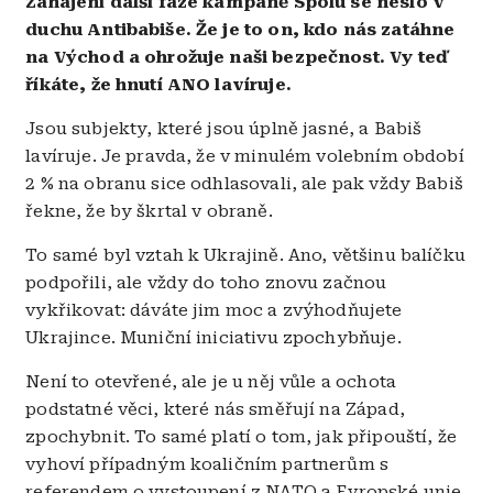
Zahájení další fáze kampaně Spolu se neslo v
duchu Antibabiše. Že je to on, kdo nás zatáhne
na Východ a ohrožuje naši bezpečnost. Vy teď
říkáte, že hnutí ANO lavíruje.
Jsou subjekty, které jsou úplně jasné, a Babiš
lavíruje. Je pravda, že v minulém volebním období
2 % na obranu sice odhlasovali, ale pak vždy Babiš
řekne, že by škrtal v obraně.
To samé byl vztah k Ukrajině. Ano, většinu balíčku
podpořili, ale vždy do toho znovu začnou
vykřikovat: dáváte jim moc a zvýhodňujete
Ukrajince. Muniční iniciativu zpochybňuje.
Není to otevřené, ale je u něj vůle a ochota
podstatné věci, které nás směřují na Západ,
zpochybnit. To samé platí o tom, jak připouští, že
vyhoví případným koaličním partnerům s
referendem o vystoupení z NATO a Evropské unie.