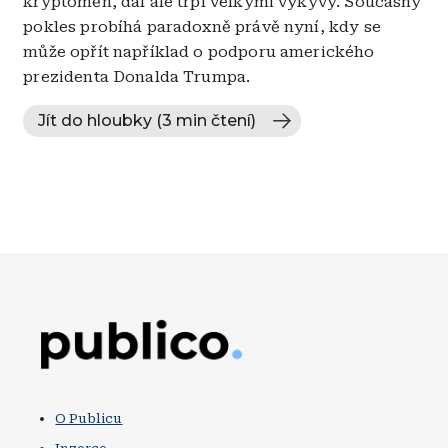
kryptoměn, dál ale trpí velkými výkyvy. Současný
pokles probíhá paradoxně právě nyní, kdy se
může opřít například o podporu amerického
prezidenta Donalda Trumpa.
Jít do hloubky (3 min čtení)
Obrázek
O Publicu