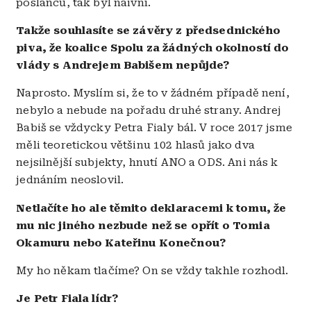
poslanců, tak byl naivní.
Takže souhlasíte se závěry z předsednického
piva, že koalice Spolu za žádných okolností do
vlády s Andrejem Babišem nepůjde?
Naprosto. Myslím si, že to v žádném případě není,
nebylo a nebude na pořadu druhé strany. Andrej
Babiš se vždycky Petra Fialy bál. V roce 2017 jsme
měli teoretickou většinu 102 hlasů jako dva
nejsilnější subjekty, hnutí ANO a ODS. Ani nás k
jednáním neoslovil.
Netlačíte ho ale těmito deklaracemi k tomu, že
mu nic jiného nezbude než se opřít o Tomia
Okamuru nebo Kateřinu Konečnou?
My ho někam tlačíme? On se vždy takhle rozhodl.
Je Petr Fiala lídr?