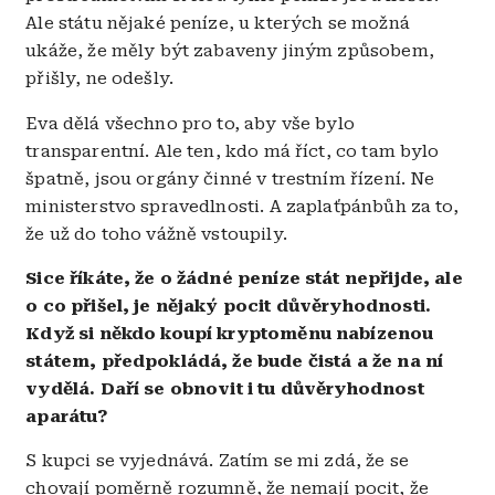
Ale státu nějaké peníze, u kterých se možná
ukáže, že měly být zabaveny jiným způsobem,
přišly, ne odešly.
Eva dělá všechno pro to, aby vše bylo
transparentní. Ale ten, kdo má říct, co tam bylo
špatně, jsou orgány činné v trestním řízení. Ne
ministerstvo spravedlnosti. A zaplaťpánbůh za to,
že už do toho vážně vstoupily.
Sice říkáte, že o žádné peníze stát nepřijde, ale
o co přišel, je nějaký pocit důvěryhodnosti.
Když si někdo koupí kryptoměnu nabízenou
státem, předpokládá, že bude čistá a že na ní
vydělá. Daří se obnovit i tu důvěryhodnost
aparátu?
S kupci se vyjednává. Zatím se mi zdá, že se
chovají poměrně rozumně, že nemají pocit, že