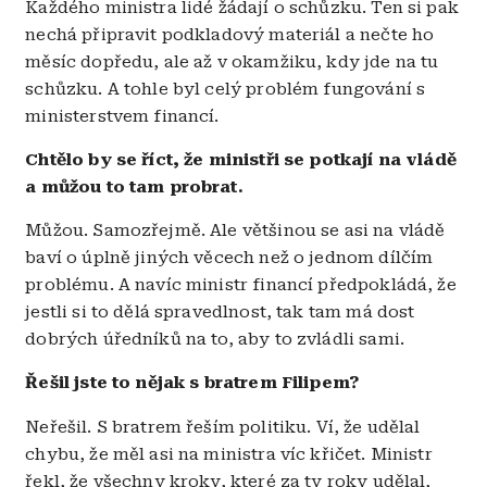
Každého ministra lidé žádají o schůzku. Ten si pak
nechá připravit podkladový materiál a nečte ho
měsíc dopředu, ale až v okamžiku, kdy jde na tu
schůzku. A tohle byl celý problém fungování s
ministerstvem financí.
Chtělo by se říct, že ministři se potkají na vládě
a můžou to tam probrat.
Můžou. Samozřejmě. Ale většinou se asi na vládě
baví o úplně jiných věcech než o jednom dílčím
problému. A navíc ministr financí předpokládá, že
jestli si to dělá spravedlnost, tak tam má dost
dobrých úředníků na to, aby to zvládli sami.
Řešil jste to nějak s bratrem Filipem?
Neřešil. S bratrem řeším politiku. Ví, že udělal
chybu, že měl asi na ministra víc křičet. Ministr
řekl, že všechny kroky, které za ty roky udělal,