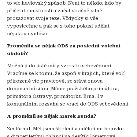
to víc havlovský způsob. Není to někdo, kdo by
přišel do místnosti a začal strašně silně
prosazovat svoje teze. Vždycky si vše
vyposlechne a pak se z toho pokusí udělat
nějakou syntézu.
Proměnila se nějak ODS za poslední volební
období?
Možná jí do jisté míry vzrostlo sebevědomí.
Vracíme se k tomu, že aspoň v krajích, které volí
přirozeně víc pravicově, se stává znovu
dominantní silou. Máme pražského primátora,
primátora Ostravy, primátorku Brna. I v
komunálním rozsahu se vrací do ODS sebevědomí.
A proměnil se nějak Marek Benda?
Zestárnul. Měl jsem školení a udělali mi bojovku
s dvacetiletými chlapci na devítikilometrový