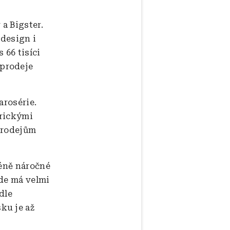
a Bigster.
 design i
s 66 tisíci
 prodeje
arosérie.
trickými
prodejům
méně náročné
ude má velmi
dle
ku je až