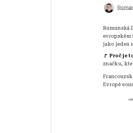
Roman
Rumunská Da
evropském t
jako jeden 
🚩 Proč je t
značku, kte
Francouzský
Evropě sous
re