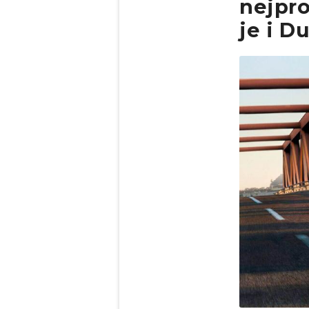
nejpr
je i D
Obrázek