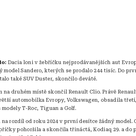
lo:
Dacia loni v žebříčku nejprodávanějších aut Evro
ý model Sandero, kterých se prodalo 244 tisíc. Do prv
talo také SUV Duster, skončilo deváté.
 na druhém místě skončil Renault Clio. Právě Renaul
větší automobilka Evropy, Volkswagen, obsadila třetí,
s modely T-Roc, Tiguan a Golf.
na rozdíl od roku 2024 v první desítce žádný model. 
 příčky pohoršila a skončila třináctá, Kodiaq 29. a do 