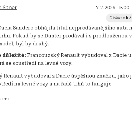
 Šitner
7. 2. 2026 - 15:00
Diskuse k 
cia Sandero obhájila titul nejprodávanějšího auta 
rhu. Pokud by se Duster prodával i s prodlouženou v
model, byl by druhý.
o důležité:
Francouzský Renault vybudoval z Dacie 
rá se soustředí na levné vozy.
 Renault vybudoval z Dacie úspěšnou značku, jako j
tředí na levné vozy a na řadě trhů to funguje.
klama