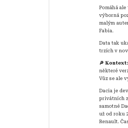
Pomáhá ale t
výborná poz
malým autem
Fabia.
Data tak uk
trzích v no
🔎 Kontext
některé ver
Vůz se ale 
Dacia je de
privátních 
samotné Dac
už od roku 
Renault. Čas