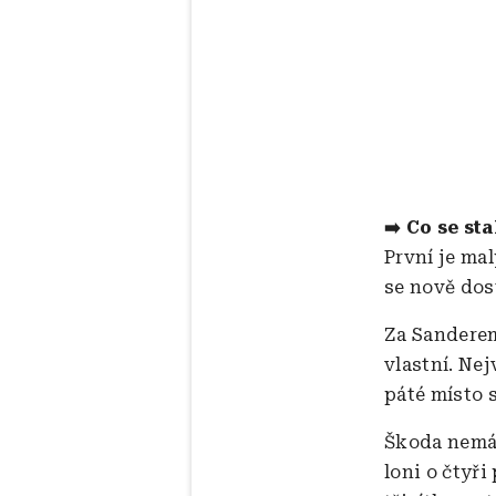
➡️ Co se sta
První je mal
se nově dos
Za Sanderem
vlastní. Nej
páté místo 
Škoda nemá 
loni o čtyři