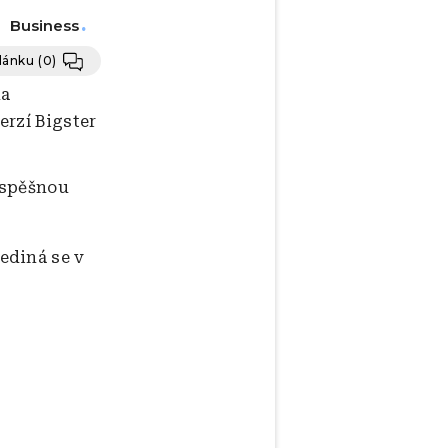
Business
článku
(0)
na
erzí Bigster
úspěšnou
ediná se v