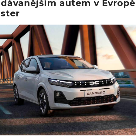
odávanějším autem v Evropě.
uster