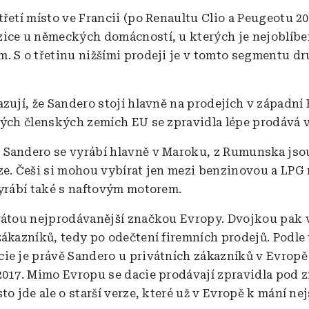
řetí místo ve Francii (po Renaultu Clio a Peugeotu 208
ice u německých domácností, u kterých je nejoblíbe
. S o třetinu nižšími prodeji je v tomto segmentu d
azují, že Sandero stojí hlavně na prodejích v západní
vých členských zemích EU se zpravidla lépe prodává v
:
Sandero se vyrábí hlavně v Maroku, z Rumunska jso
ze. Češi si mohou vybírat jen mezi benzinovou a LPG 
vyrábí také s naftovým motorem.
vátou nejprodávanější značkou Evropy. Dvojkou pak 
zákazníků, tedy po odečtení firemních prodejů. Podle
ie je právě Sandero u privátních zákazníků v Evrop
2017. Mimo Evropu se dacie prodávají zpravidla pod 
to jde ale o starší verze, které už v Evropě k mání ne