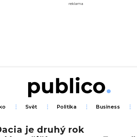
yhledávejte na Publiku
reklama
ko
Svět
Politika
Business
acia je druhý rok