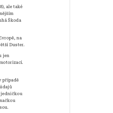
), ale také
nějším
ruhá Škoda
 Evropě, na
ětší Duster.
u jen
motorizací.
v případě
 údajů
ě jedničkou
značkou
jsou.