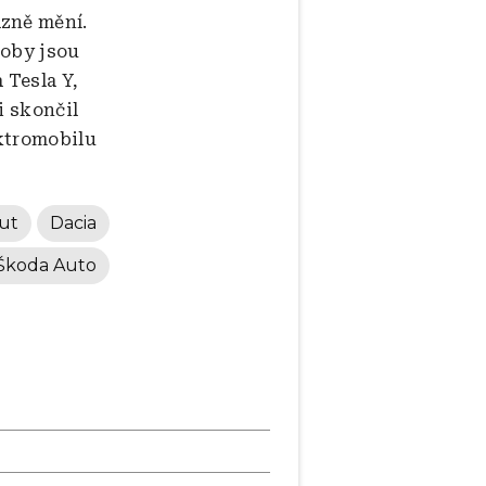
azně mění.
doby jsou
 Tesla Y,
i skončil
ektromobilu
ut
Dacia
Škoda Auto