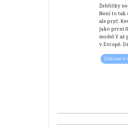
Žebříčky ne
Není to tak
ale pryč. Re
jako první S
model Y až 
v Evropě. D
Diskuse k