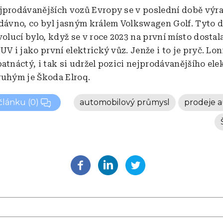
jprodávanějších vozů Evropy se v poslední době výr
 dávno, co byl jasným králem Volkswagen Golf. Tyto 
volucí bylo, když se v roce 2023 na první místo dostala
UV i jako první elektrický vůz. Jenže i to je pryč. Lon
patnáctý, i tak si udržel pozici nejprodávanějšího el
ruhým je Škoda Elroq.
 článku
(0)
automobilový průmysl
prodeje a