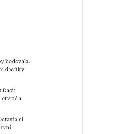
py bodovala.
ní desítky
t Dacii
 čtvrté a
Octavia si
první