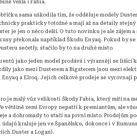
těsně vešla i Fabia.
žebříčku sama uškodila tím, že odděluje modely Duster 
chnicky prakticky totožné a mají až na detaily stejný
gster je jen o něco delší. O tuto novinku je ale zájem a 
usy překonala například Škodu Enyaq. Pokud by se
usteru sečetly, stačilo by to na druhé místo.
entů jako jeden model prodává i výrazněji se lišící k
díly jako mezi Dusterem a Bigsterem jsou mezi elek
Enyaq a Elroq. Jejich celkové prodeje se vyrovnají 
ro je malý vůz velikosti Škody Fabia, který míří na 
Ve většině zemí Evropy nepatří k premiantům, ale vš
eje a dohromady to stačí na první místo. Prodejům po
údajů kraluje jen ve Španělsku, dokonce i v Rumuns
ciích Duster a Logan).