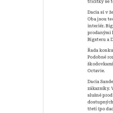
třicítky se 
Dacia si v 
Oba jsou te
interiér. Bi
prodanými k
Bigsteru a D
Řada konkur
Podobné roz
škodovkami 
Octavie.
Dacia Sande
zákazníky. 
slušné prod
dostupných 
třetí (po da