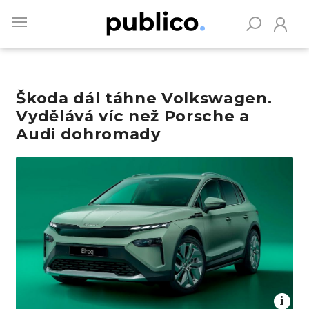
Skip
to
main
content
Škoda dál táhne Volkswagen.
Vyhledávejte na Publiku
Vydělává víc než Porsche a
Audi dohromady
Obrázek