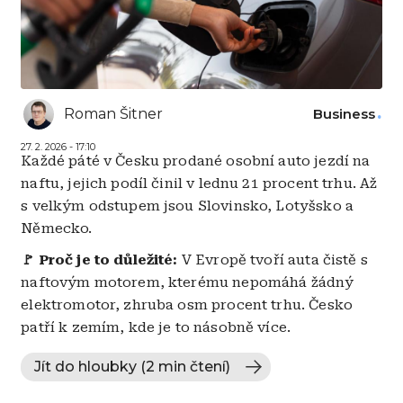
Roman Šitner
Business
27. 2. 2026 - 17:10
Každé páté v Česku prodané osobní auto jezdí na
naftu, jejich podíl činil v lednu 21 procent trhu. Až
s velkým odstupem jsou Slovinsko, Lotyšsko a
Německo.
🚩 Proč je to důležité:
V Evropě tvoří auta čistě s
naftovým motorem, kterému nepomáhá žádný
elektromotor, zhruba osm procent trhu. Česko
patří k zemím, kde je to násobně více.
Jít do hloubky (2 min čtení)