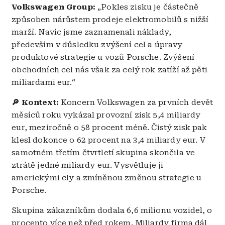
Volkswagen Group:
„Pokles zisku je částečně
způsoben nárůstem prodeje elektromobilů s nižší
marží. Navíc jsme zaznamenali náklady,
především v důsledku zvýšení cel a úpravy
produktové strategie u vozů Porsche. Zvýšení
obchodních cel nás však za celý rok zatíží až pěti
miliardami eur.“
🔎 Kontext:
Koncern Volkswagen za prvních devět
měsíců roku vykázal provozní zisk 5,4 miliardy
eur, meziročně o 58 procent méně. Čistý zisk pak
klesl dokonce o 62 procent na 3,4 miliardy eur. V
samotném třetím čtvrtletí skupina skončila ve
ztrátě jedné miliardy eur. Vysvětluje ji
americkými cly a zmíněnou změnou strategie u
Porsche.
Skupina zákazníkům dodala 6,6 milionu vozidel, o
procento více než před rokem. Miliardy firma dál