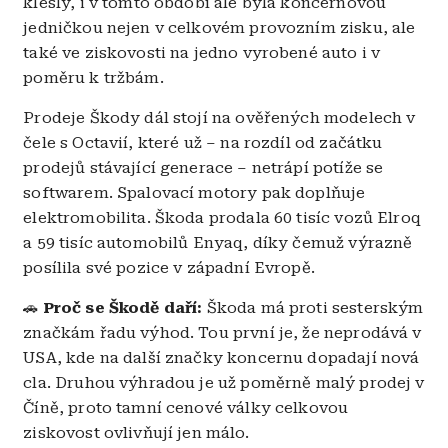
klesly, i v tomto období ale byla koncernovou
jedničkou nejen v celkovém provozním zisku, ale
také ve ziskovosti na jedno vyrobené auto i v
poměru k tržbám.
Prodeje Škody dál stojí na ověřených modelech v
čele s Octavií, které už – na rozdíl od začátku
prodejů stávající generace – netrápí potíže se
softwarem. Spalovací motory pak doplňuje
elektromobilita. Škoda prodala 60 tisíc vozů Elroq
a 59 tisíc automobilů Enyaq, díky čemuž výrazně
posílila své pozice v západní Evropě.
🚗
Proč se Škodě daří:
Škoda má proti sesterským
značkám řadu výhod. Tou první je, že neprodává v
USA, kde na další značky koncernu dopadají nová
cla. Druhou výhradou je už poměrně malý prodej v
Číně, proto tamní cenové války celkovou
ziskovost ovlivňují jen málo.