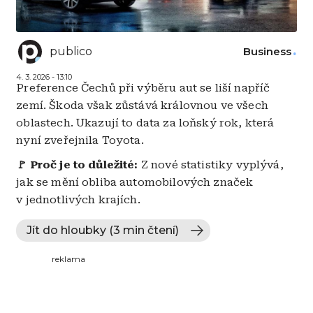
publico
Business
4. 3. 2026 - 13:10
Preference Čechů při výběru aut se liší napříč
zemí. Škoda však zůstává královnou ve všech
oblastech. Ukazují to data za loňský rok, která
nyní zveřejnila Toyota.
🚩
Proč je to důležité:
Z nové statistiky vyplývá,
jak se mění obliba automobilových značek
v jednotlivých krajích.
Jít do hloubky (3 min čtení)
reklama