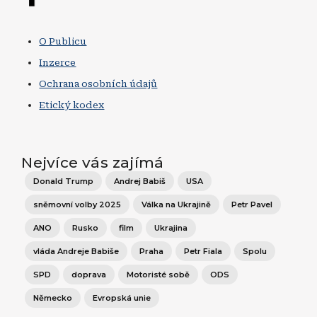
O Publicu
Inzerce
Ochrana osobních údajů
Etický kodex
Nejvíce vás zajímá
Donald Trump
Andrej Babiš
USA
sněmovní volby 2025
Válka na Ukrajině
Petr Pavel
ANO
Rusko
film
Ukrajina
vláda Andreje Babiše
Praha
Petr Fiala
Spolu
SPD
doprava
Motoristé sobě
ODS
Německo
Evropská unie