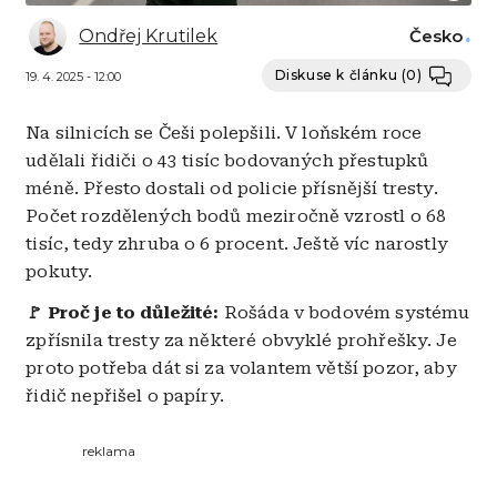
Ondřej Krutilek
Česko
Diskuse k článku
(0)
19. 4. 2025 - 12:00
Na silnicích se Češi polepšili. V loňském roce
udělali řidiči o 43 tisíc bodovaných přestupků
méně. Přesto dostali od policie přísnější tresty.
Počet rozdělených bodů meziročně vzrostl o 68
tisíc, tedy zhruba o 6 procent. Ještě víc narostly
pokuty.
🚩 Proč je to důležité:
Rošáda v bodovém systému
zpřísnila tresty za některé obvyklé prohřešky. Je
proto potřeba dát si za volantem větší pozor, aby
řidič nepřišel o papíry.
reklama