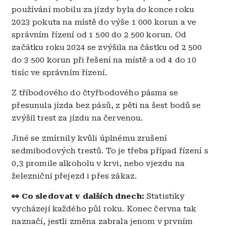
používání mobilu za jízdy byla do konce roku
2023 pokuta na místě do výše 1 000 korun a ve
správním řízení od 1 500 do 2 500 korun. Od
začátku roku 2024 se zvýšila na částku od 2 500
do 3 500 korun při řešení na místě a od 4 do 10
tisíc ve správním řízení.
Z tříbodového do čtyřbodového pásma se
přesunula jízda bez pásů, z pěti na šest bodů se
zvýšil trest za jízdu na červenou.
Jiné se zmírnily kvůli úplnému zrušení
sedmibodových trestů. To je třeba případ řízení s
0,3 promile alkoholu v krvi, nebo vjezdu na
železniční přejezd i přes zákaz.
👀 Co sledovat v dalších dnech:
Statistiky
vycházejí každého půl roku. Konec června tak
naznačí, jestli změna zabrala jenom v prvním