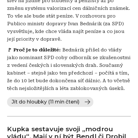
slev na jízdné pro studenty a penzisty až po
změnu systému valorizací cen dálničních známek.
To vše ale bude stát peníze. V rozhovoru pro
Publico ministr dopravy Ivan Bednárik (za SPD)
vysvětluje, kde chce vláda najít peníze a co jsou
její priority v dopravě.
🚩 Proč je to důležité:
Bednárik přišel do vlády
jako nominant SPD coby odborník se zkušenostmi
z vedení českých i slovenských drah. Současný
kabinet – stejně jako ten předchozí – počítá s tím,
že do 10 let bude dokončena síť dálnic. A to včetně
těch nejsložitějších a léta zablokovaných úseků.
Jít do hloubky (11 min čtení)
Kupka sestavuje svoji „modrou
vládu“. Mají v ní být Bendl či Drobil