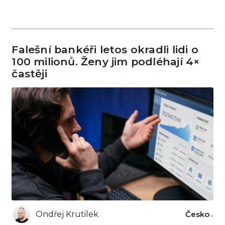
Falešní bankéři letos okradli lidi o
100 milionů. Ženy jim podléhají 4×
častěji
Ondřej Krutilek
Česko