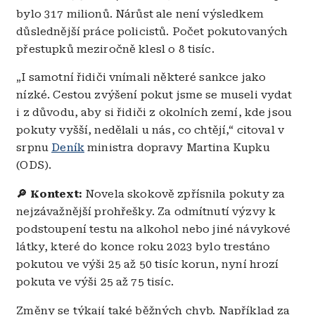
bylo 317 milionů. Nárůst ale není výsledkem
důslednější práce policistů. Počet pokutovaných
přestupků meziročně klesl o 8 tisíc.
„I samotní řidiči vnímali některé sankce jako
nízké. Cestou zvýšení pokut jsme se museli vydat
i z důvodu, aby si řidiči z okolních zemí, kde jsou
pokuty vyšší, nedělali u nás, co chtějí,“ citoval v
srpnu
Deník
ministra dopravy Martina Kupku
(ODS).
🔎 Kontext:
Novela skokově zpřísnila pokuty za
nejzávažnější prohřešky. Za odmítnutí výzvy k
podstoupení testu na alkohol nebo jiné návykové
látky, které do konce roku 2023 bylo trestáno
pokutou ve výši 25 až 50 tisíc korun, nyní hrozí
pokuta ve výši 25 až 75 tisíc.
Změny se týkají také běžných chyb. Například za