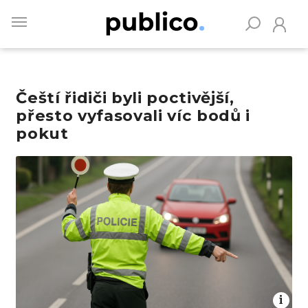
Skip
to
main
content
Čeští řidiči byli poctivější,
Vyhledávejte na Publiku
přesto vyfasovali víc bodů i
pokut
Obrázek