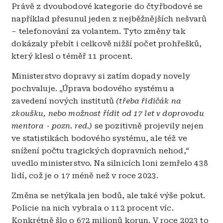
Právě z dvoubodové kategorie do čtyřbodové se
například přesunul jeden z nejběžnějších nešvarů
– telefonování za volantem. Tyto změny tak
dokázaly přebít i celkově nižší počet prohřešků,
který klesl o téměř 11 procent.
Ministerstvo dopravy si zatím dopady novely
pochvaluje. „Úprava bodového systému a
zavedení nových institutů
(třeba řidičák na
zkoušku, nebo možnost řídit od 17 let v doprovodu
mentora - pozn. red.)
se pozitivně projevily nejen
ve statistikách bodového systému, ale též ve
snížení počtu tragických dopravních nehod,“
uvedlo ministerstvo. Na silnicích loni zemřelo 438
lidí, což je o 17 méně než v roce 2023.
Změna se netýkala jen bodů, ale také výše pokut.
Policie na nich vybrala o 112 procent víc.
Konkrétně šlo o 672 milionů korun. V roce 2023 to