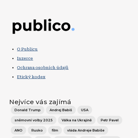
Obrázek
O Publicu
Inzerce
Ochrana osobních údajů
Etický kodex
Nejvíce vás zajímá
Donald Trump
Andrej Babiš
USA
sněmovní volby 2025
Válka na Ukrajině
Petr Pavel
ANO
Rusko
film
vláda Andreje Babiše