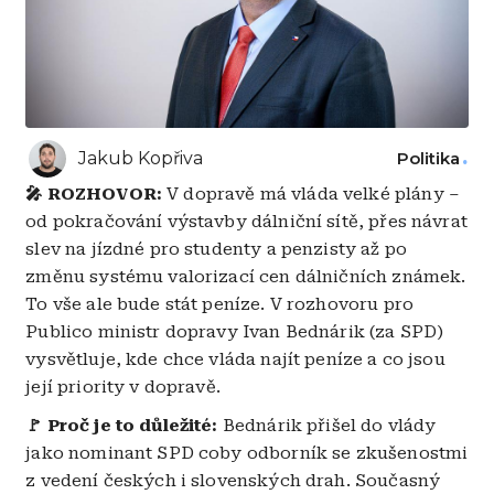
Jakub Kopřiva
Politika
🎤 ROZHOVOR:
V dopravě má vláda velké plány –
od pokračování výstavby dálniční sítě, přes návrat
slev na jízdné pro studenty a penzisty až po
změnu systému valorizací cen dálničních známek.
To vše ale bude stát peníze. V rozhovoru pro
Publico ministr dopravy Ivan Bednárik (za SPD)
vysvětluje, kde chce vláda najít peníze a co jsou
její priority v dopravě.
🚩 Proč je to důležité:
Bednárik přišel do vlády
jako nominant SPD coby odborník se zkušenostmi
z vedení českých i slovenských drah. Současný