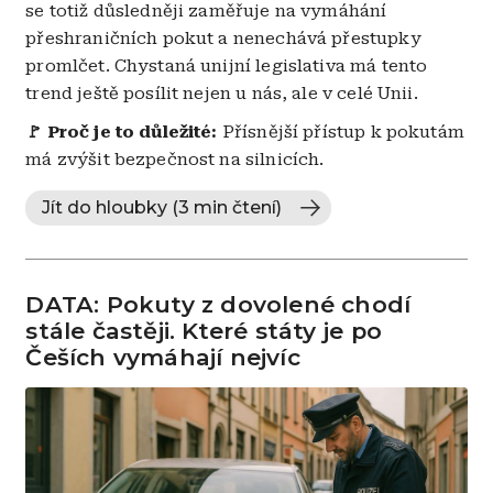
se totiž důsledněji zaměřuje na vymáhání
přeshraničních pokut a nenechává přestupky
promlčet. Chystaná unijní legislativa má tento
trend ještě posílit nejen u nás, ale v celé Unii.
🚩
Proč je to důležité:
Přísnější přístup k pokutám
má zvýšit bezpečnost na silnicích.
Jít do hloubky (3 min čtení)
DATA: Pokuty z dovolené chodí
stále častěji. Které státy je po
Češích vymáhají nejvíc