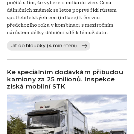
počítá s tím, že vybere o miliardu více. Cena
dálničních známek se letos poprvé řídí růstem
spotřebitelských cen (inflace) k červnu
předchozího roku v kombinaci s meziročním
nárůstem délky dálniční sítě k témuž datu.
Jít do hloubky (4 min čtení)
Ke speciálním dodávkám přibudou
kamiony za 25 milionů. Inspekce
získá mobilní STK