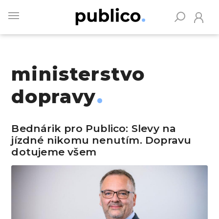
Skip
to
main
content
ministerstvo
Vyhledávejte na Publiku
dopravy
Bednárik pro Publico: Slevy na
jízdné nikomu nenutím. Dopravu
dotujeme všem