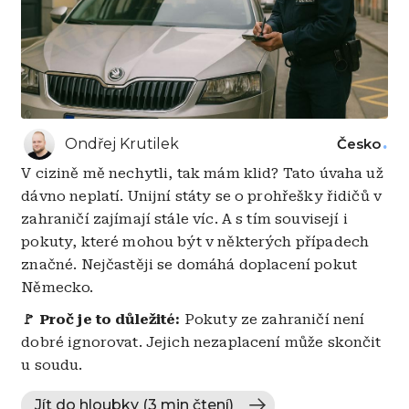
Ondřej Krutilek
Česko
V cizině mě nechytli, tak mám klid? Tato úvaha už
dávno neplatí. Unijní státy se o prohřešky řidičů v
zahraničí zajímají stále víc. A s tím souvisejí i
pokuty, které mohou být v některých případech
značné. Nejčastěji se domáhá doplacení pokut
Německo.
🚩
Proč je to důležité:
Pokuty ze zahraničí není
dobré ignorovat. Jejich nezaplacení může skončit
u soudu.
Jít do hloubky (3 min čtení)