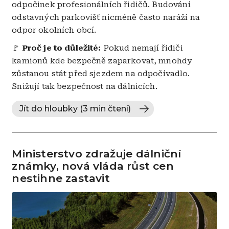
odpočinek profesionálních řidičů. Budování
odstavných parkovišť nicméně často naráží na
odpor okolních obcí.
🚩
Proč je to důležité:
Pokud nemají řidiči
kamionů kde bezpečně zaparkovat, mnohdy
zůstanou stát před sjezdem na odpočívadlo.
Snižují tak bezpečnost na dálnicích.
Jít do hloubky (3 min čtení)
Ministerstvo zdražuje dálniční
známky, nová vláda růst cen
nestihne zastavit