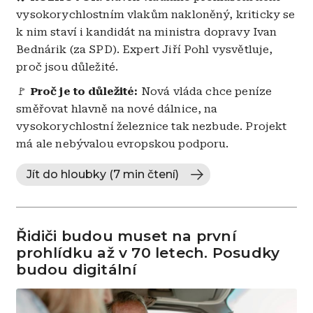
vysokorychlostním vlakům nakloněný, kriticky se
k nim staví i kandidát na ministra dopravy Ivan
Bednárik (za SPD). Expert Jiří Pohl vysvětluje,
proč jsou důležité.
🚩
Proč je to důležité:
Nová vláda chce peníze
směřovat hlavně na nové dálnice, na
vysokorychlostní železnice tak nezbude. Projekt
má ale nebývalou evropskou podporu.
Jít do hloubky (7 min čtení)
Řidiči budou muset na první
prohlídku až v 70 letech. Posudky
budou digitální