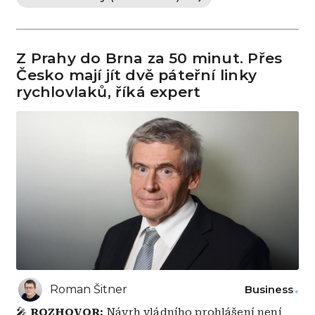
Z Prahy do Brna za 50 minut. Přes
Česko mají jít dvě páteřní linky
rychlovlaků, říká expert
Roman Šitner
Business
🎤
ROZHOVOR:
Návrh vládního prohlášení není