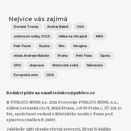
Nejvíce vás zajímá
Donald Trump
Andrej Babiš
USA
sněmovní volby 2025
Válka na Ukrajině
ANO
Petr Pavel
Rusko
film
Ukrajina
vláda Andreje Babiše
Praha
Petr Fiala
Spolu
SPD
doprava
Motoristé sobě
Německo
Evropská unie
ODS
Redakci pište na email redakce@publico.cz
© PUBLICO NEWS a.s. 2025 Provozuje PUBLICO NEWS, a.s.,
sídlem Letenská 121/8, Malá Strana, 118 00 Praha 1, IČ: 225 51
841, společnost vedená u Městského soudu v Praze pod
spisovou značkou B 29467.
Jakékoliv užití obsahu včetně převzetí, šíření či dalšího