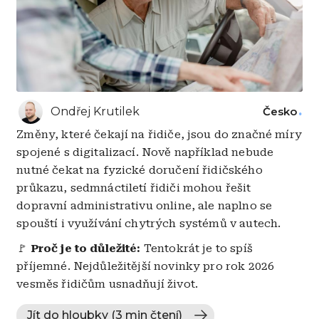
Ondřej Krutilek
Česko
Změny, které čekají na řidiče, jsou do značné míry
spojené s digitalizací. Nově například nebude
nutné čekat na fyzické doručení řidičského
průkazu, sedmnáctiletí řidiči mohou řešit
dopravní administrativu online, ale naplno se
spouští i využívání chytrých systémů v autech.
🚩
Proč je to důležité:
Tentokrát je to spíš
příjemné. Nejdůležitější novinky pro rok 2026
vesměs řidičům usnadňují život.
Jít do hloubky (3 min čtení)