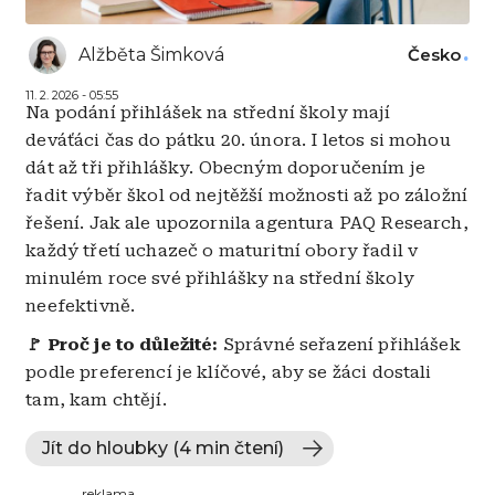
Alžběta Šimková
Česko
11. 2. 2026 - 05:55
Na podání přihlášek na střední školy mají
deváťáci čas do pátku 20. února. I letos si mohou
dát až tři přihlášky. Obecným doporučením je
řadit výběr škol od nejtěžší možnosti až po záložní
řešení. Jak ale upozornila agentura PAQ Research,
každý třetí uchazeč o maturitní obory řadil v
minulém roce své přihlášky na střední školy
neefektivně.
🚩 Proč je to důležité:
Správné seřazení přihlášek
podle preferencí je klíčové, aby se žáci dostali
tam, kam chtějí.
Jít do hloubky (4 min čtení)
reklama