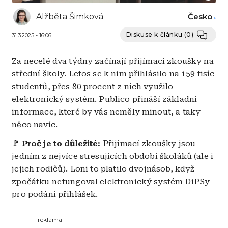
Alžběta Šimková
Česko
Diskuse k článku
(0)
31.3.2025 - 16:06
Za necelé dva týdny začínají přijímací zkoušky na
střední školy. Letos se k nim přihlásilo na 159 tisíc
studentů, přes 80 procent z nich využilo
elektronický systém. Publico přináší základní
informace, které by vás neměly minout, a taky
něco navíc.
🚩 Proč je to důležité:
Přijímací zkoušky jsou
jedním z nejvíce stresujících období školáků (ale i
jejich rodičů). Loni to platilo dvojnásob, když
zpočátku nefungoval elektronický systém DiPSy
pro podání přihlášek.
reklama