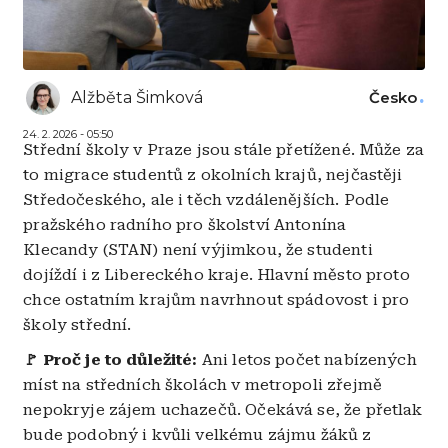
Alžběta Šimková
Česko
24. 2. 2026 - 05:50
Střední školy v Praze jsou stále přetížené. Může za
to migrace studentů z okolních krajů, nejčastěji
Středočeského, ale i těch vzdálenějších. Podle
pražského radního pro školství Antonína
Klecandy (STAN) není výjimkou, že studenti
dojíždí i z Libereckého kraje. Hlavní město proto
chce ostatním krajům navrhnout spádovost i pro
školy střední.
🚩 Proč je to důležité:
Ani letos počet nabízených
míst na středních školách v metropoli zřejmě
nepokryje zájem uchazečů. Očekává se, že přetlak
bude podobný i kvůli velkému zájmu žáků z