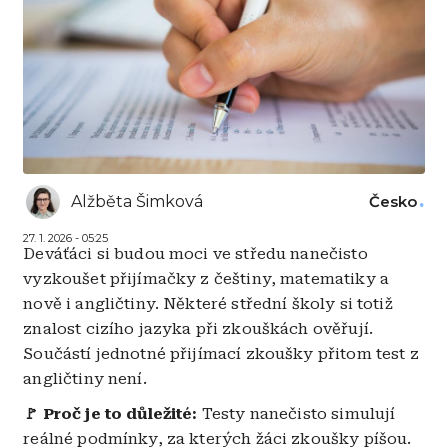
Alžběta Šimková
Česko
27. 1. 2026 - 05:25
Deváťáci si budou moci ve středu nanečisto
vyzkoušet přijímačky z češtiny, matematiky a
nově i angličtiny. Některé střední školy si totiž
znalost cizího jazyka při zkouškách ověřují.
Součástí jednotné přijímací zkoušky přitom test z
angličtiny není.
🚩 Proč je to důležité:
Testy nanečisto simulují
reálné podmínky, za kterých žáci zkoušky píšou.