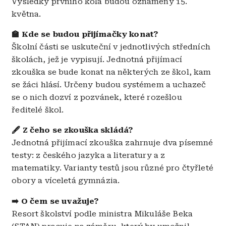
Výsledky prvního kola budou oznámeny 15.
května.
🏫 Kde se budou přijímačky konat?
Školní části se uskuteční v jednotlivých středních
školách, jež je vypisují. Jednotná přijímací
zkouška se bude konat na některých ze škol, kam
se žáci hlásí. Určeny budou systémem a uchazeč
se o nich dozví z pozvánek, které rozešlou
ředitelé škol.
🖋️ Z čeho se zkouška skládá?
Jednotná přijímací zkouška zahrnuje dva písemné
testy: z českého jazyka a literatury a z
matematiky. Varianty testů jsou různé pro čtyřleté
obory a víceletá gymnázia.
➡️ O čem se uvažuje?
Resort školství podle ministra Mikuláše Beka