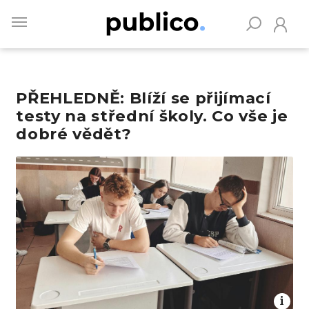
Skip
to
main
content
PŘEHLEDNĚ: Blíží se přijímací
Vyhledávejte na Publiku
testy na střední školy. Co vše je
dobré vědět?
Obrázek