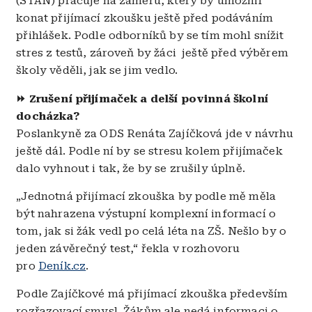
(STAN) pracuje na záměru, který by umožnil
konat přijímací zkoušku ještě před podáváním
přihlášek. Podle odborníků by se tím mohl snížit
stres z testů, zároveň by žáci ještě před výběrem
školy věděli, jak se jim vedlo.
⏩ Zrušení přijímaček a delší povinná školní
docházka?
Poslankyně za ODS Renáta Zajíčková jde v návrhu
ještě dál. Podle ní by se stresu kolem přijímaček
dalo vyhnout i tak, že by se zrušily úplně.
„Jednotná přijímací zkouška by podle mě měla
být nahrazena výstupní komplexní informací o
tom, jak si žák vedl po celá léta na ZŠ. Nešlo by o
jeden závěrečný test,“ řekla v rozhovoru
pro
Deník.cz
.
Podle Zajíčkové má přijímací zkouška především
rozřazovací smysl. Žákům ale nedá informaci o