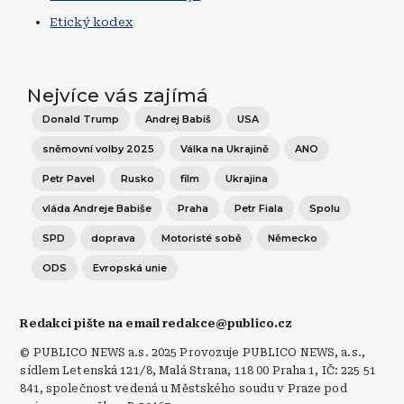
Etický kodex
Nejvíce vás zajímá
Donald Trump
Andrej Babiš
USA
sněmovní volby 2025
Válka na Ukrajině
ANO
Petr Pavel
Rusko
film
Ukrajina
vláda Andreje Babiše
Praha
Petr Fiala
Spolu
SPD
doprava
Motoristé sobě
Německo
ODS
Evropská unie
Redakci pište na email redakce@publico.cz
© PUBLICO NEWS a.s. 2025 Provozuje PUBLICO NEWS, a.s.,
sídlem Letenská 121/8, Malá Strana, 118 00 Praha 1, IČ: 225 51
841, společnost vedená u Městského soudu v Praze pod